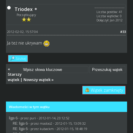
Triodex
Liczba postów: 41
Początkujący
Liczba wątków: 0
Dołączył: Jan 2012
2012-02-02, 15:57:04
#33
Ja też nie ukrywam
Szukaj
«
Starszy
wątek
|
Nowszy wątek
»
Wątek zamknięty
Wiadomości w tym wątku
liga 6
- przez
puri
- 2012-01-14, 23:12:52
RE: liga 6
- przez
masloo2
- 2012-01-15, 13:09:32
RE: liga 6
- przez
kubackm
- 2012-01-15, 18:48:19