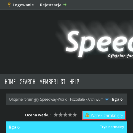
Logowanie
Rejestracja
HOME
SEARCH
MEMBER LIST
HELP
liga 6
Oficjalne forum gry Speedway-World
›
Pozostałe
›
Archiwum
›
Ocena wątku:
Wątek zamknięty
liga 6
Tryb normalny