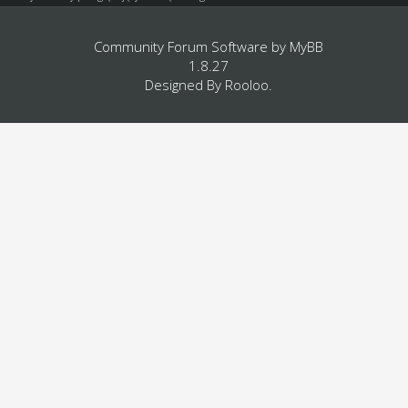
Community Forum Software by
MyBB
1.8.27
Designed By
Rooloo
.