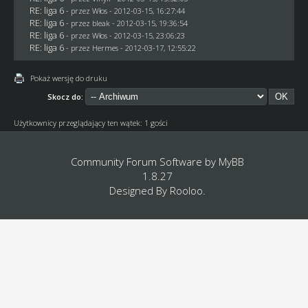
RE: liga 6
- przez
Włos
- 2012-03-15, 16:27:44
RE: liga 6
- przez
bleak
- 2012-03-15, 19:36:54
RE: liga 6
- przez
Włos
- 2012-03-15, 23:06:23
RE: liga 6
- przez
Hermes
- 2012-03-17, 12:55:22
Pokaż wersję do druku
Skocz do:
Użytkownicy przeglądający ten wątek: 1 gości
Community Forum Software by
MyBB
1.8.27
Designed By
Rooloo
.