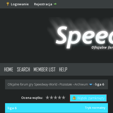
Logowanie
Rejestracja
HOME
SEARCH
MEMBER LIST
HELP
liga 6
Oficjalne forum gry Speedway-World
›
Pozostałe
›
Archiwum
›
Ocena wątku:
Wątek zamknięty
liga 6
Tryb normalny