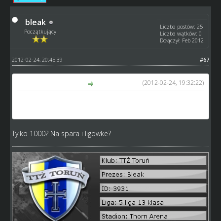
bleak
Liczba postów: 25
Początkujący
Liczba wątków: 0
Dołączył: Feb 2012
2012-02-24, 20:45:39
#67
(2012-02-24, 19:32:22)
kubackm napisał(a):
...nie opłaca się więcej niż 1000 i będziesz miał komplet ja
dałem ostatnio 20k i przyszło 2,3k kibiców
Tylko 1000? Na spara i ligowke?