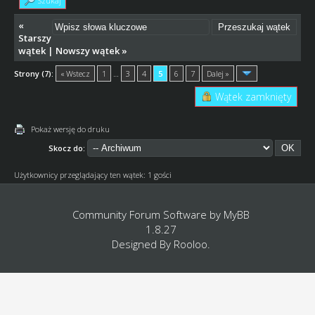
Szukaj
«
Starszy
wątek
|
Nowszy wątek
»
Strony (7):
« Wstecz
1
…
3
4
5
6
7
Dalej »
Wątek zamknięty
Pokaż wersję do druku
Skocz do:
Użytkownicy przeglądający ten wątek: 1 gości
Community Forum Software by
MyBB
1.8.27
Designed By
Rooloo
.