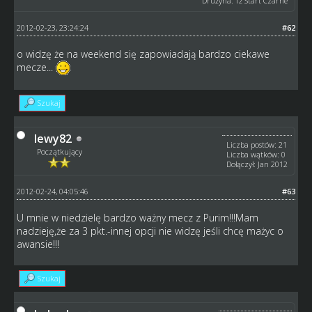
Drużyna: Tż Start Czarne
2012-02-23, 23:24:24
#62
o widzę że na weekend się zapowiadają bardzo ciekawe
mecze...
Szukaj
lewy82
Liczba postów: 21
Początkujący
Liczba wątków: 0
Dołączył: Jan 2012
2012-02-24, 04:05:46
#63
U mnie w niedzielę bardzo ważny mecz z Purim!!!Mam
nadzieję,że za 3 pkt.-innej opcji nie widzę jeśli chcę mażyc o
awansie!!!
Szukaj