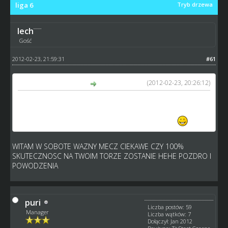
liga 6
Tryb drzewa
lech
Gość
2012-02-23, 21:59:31
#61
(2012-02-23, 20:26:12)
kubackm napisał(a):
ja na razie u sb niepokonany,na 99%awans,wiele się
wyjaśni po podwójnej kolejce,aczkowlwiek nawet w
przypadku 2 wygranych nie ma pewnego awansu
WITAM W SOBOTE WAZNY MECZ CIEKAWE CZY 100%
SKUTECZNOSC NA TWOIM TORZE ZOSTANIE HEHE POZDRO I
POWODZENIA
puri
Liczba postów: 59
Manager
Liczba wątków: 7
Dołączył: Jan 2012