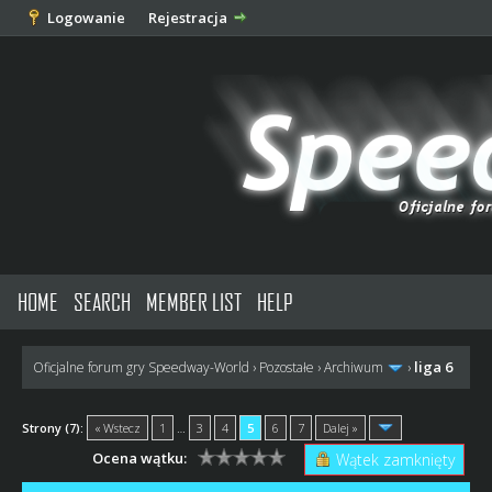
Logowanie
Rejestracja
HOME
SEARCH
MEMBER LIST
HELP
liga 6
Oficjalne forum gry Speedway-World
›
Pozostałe
›
Archiwum
›
Strony (7):
« Wstecz
1
…
3
4
5
6
7
Dalej »
Ocena wątku:
Wątek zamknięty