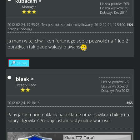
kubackm
Liczba postów: 203
Manager
Liczba wątków: 10
Dołączył: Dec 2011
2012-02-24, 17:53:26
#64
(Ten post był ostatnio modyfikowany: 2012-02-24, 17:54:00
przez
kubackm
.)
ja mam w tej chwili komfort,moge sobie pozwolić na 1 lub 2
porażki,a i tak będe walczył o awans
Szukaj
bleak
Liczba postów: 25
Początkujący
Liczba wątków: 0
Dołączył: Feb 2012
2012-02-24, 19:18:13
#65
Pany jakie macie naklady na reklame oraz stawki za bilety na
spary i ligowke? Probuje ustalic optymalne wartosci.