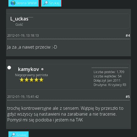
Strona WWW
Szukaj
L_uckas
Gość
2012-01-19, 13:18:13
#4
Ja za ,a nawet przeciw :-D
kamykov
Liczba postów: 1,709
Niepoprawny patriota
Liczba wątków: 54
Dołączył: Jan 2011
Drużyna: Krzyżacy R3
2012-01-19, 15:41:42
#5
trochę kontrowersyjne ale z sensem. Wątpię by przeszło to
gdyż wszyscy są nastawieni na zarabianie a nie tracenie.
Pomysł mi się podoba i jestem na TAK
Szukaj