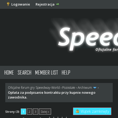
Logowanie
Rejestracja
HOME
SEARCH
MEMBER LIST
HELP
Oficjalne forum gry Speedway-World
›
Pozostałe
›
Archiwum
›
Opłata za podpisanie kontraktu przy kupnie nowego
zawodnika.
Wątek zamknięty
Strony (3):
1
2
3
Dalej »