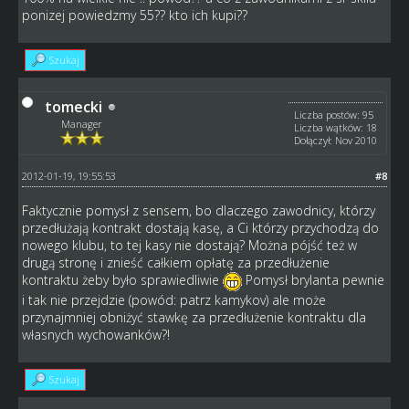
ponizej powiedzmy 55?? kto ich kupi??
Szukaj
tomecki
Liczba postów: 95
Manager
Liczba wątków: 18
Dołączył: Nov 2010
2012-01-19, 19:55:53
#8
Faktycznie pomysł z sensem, bo dlaczego zawodnicy, którzy
przedłużają kontrakt dostają kasę, a Ci którzy przychodzą do
nowego klubu, to tej kasy nie dostają? Można pójść też w
drugą stronę i znieść całkiem opłatę za przedłużenie
kontraktu żeby było sprawiedliwie
Pomysł brylanta pewnie
i tak nie przejdzie (powód: patrz kamykov) ale może
przynajmniej obniżyć stawkę za przedłużenie kontraktu dla
własnych wychowanków?!
Szukaj