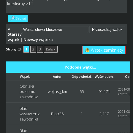
kupiliśmy z LT.
Szukaj
«
Starszy
wątek
|
Nowszy wątek
»
Strony (3):
1
2
3
Dalej »
Wątek zamknięty
Podobne wątki…
Wątek:
Autor
Odpowiedzi:
Wyświetleń:
Osta
Obniżka
2021-08-1
poziomu
wojtas_gkm
55
91,171
Ostatni po
zawodnika
blad
2021-08-1
wystawienia
Piotr36
1
3,117
Ostatni po
zawodnika
Błąd