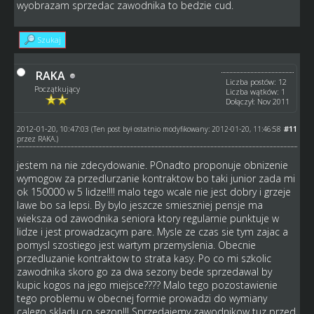
wyobrazam sprzedac zawodnika to bedzie cud.
Szukaj
RAKA
Liczba postów: 12
Początkujący
Liczba wątków: 1
Dołączył: Nov 2011
2012-01-20, 10:47:03
#11
(Ten post był ostatnio modyfikowany: 2012-01-20, 11:46:58
przez
RAKA
.)
jestem na nie zdecydowanie. POnadto proponuje obnizenie
wymogow za przedlurzanie kontraktow bo taki junior zada mi
ok 150000 w 5 lidze!!!! malo tego wcale nie jest dobry i grzeje
lawe bo sa lepsi. By bylo jeszcze smieszniej pensje ma
wieksza od zawodnika seniora ktory regularnie punktuje w
lidze i jest prowadzacym pare. Mysle ze czas sie tym zajac a
pomysl szostiego jest wartym przemyslenia. Obecnie
przedluzanie kontraktow to strata kasy. Po co mi szkolic
zawodnika skoro go za dwa sezony bede sprzedawal by
kupic kogos na jego miejsce???? Malo tego pozostawienie
tego problemu w obecnej formie prowadzi do wymiany
calego skladu co sezon!!! Sprzedajemy zawodnikow tuz przed