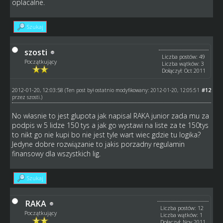
oplacalne.
Szukaj
szosti
Liczba postów: 49
Początkujący
Liczba wątków: 3
Dołączył: Oct 2011
2012-01-20, 12:03:58
#12
(Ten post był ostatnio modyfikowany: 2012-01-20, 12:05:51
przez
szosti
.)
No własnie to jest glupota jak napisal RAKA junior zada mu za
podpis w 5 lidze 150 tys a jak go wystawi na liste za te 150tys
to nikt go nie kupi bo nie jest tyle wart wiec gdzie tu logika?
Jedyne dobre rozwiązanie to jakis porzadny regulamin
finansowy dla wszystkich lig.
Szukaj
RAKA
Liczba postów: 12
Początkujący
Liczba wątków: 1
Dołączył: Nov 2011