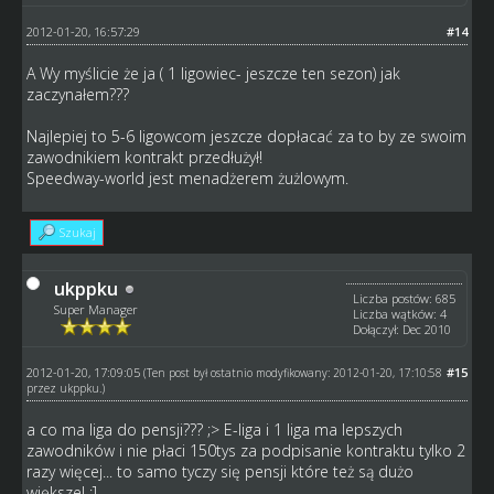
2012-01-20, 16:57:29
#14
A Wy myślicie że ja ( 1 ligowiec- jeszcze ten sezon) jak
zaczynałem???
Najlepiej to 5-6 ligowcom jeszcze dopłacać za to by ze swoim
zawodnikiem kontrakt przedłużył!
Speedway-world jest menadżerem żużlowym.
Szukaj
ukppku
Liczba postów: 685
Super Manager
Liczba wątków: 4
Dołączył: Dec 2010
2012-01-20, 17:09:05
#15
(Ten post był ostatnio modyfikowany: 2012-01-20, 17:10:58
przez
ukppku
.)
a co ma liga do pensji??? ;> E-liga i 1 liga ma lepszych
zawodników i nie płaci 150tys za podpisanie kontraktu tylko 2
razy więcej... to samo tyczy się pensji które też są dużo
większe! ;]