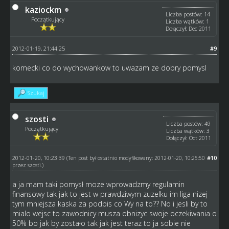
kaziockm
Liczba postów: 14
Początkujący
Liczba wątków: 1
Dołączył: Dec 2011
2012-01-19, 21:44:25
#9
komecki co do wychowankow to uwazam ze dobry pomysl
Szukaj
szosti
Liczba postów: 49
Początkujący
Liczba wątków: 3
Dołączył: Oct 2011
2012-01-20, 10:23:39
#10
(Ten post był ostatnio modyfikowany: 2012-01-20, 10:25:50
przez
szosti
.)
a ja mam taki pomysł moze wprowadzmy regulamin
finansowy tak jak to jest w prawdziwym zuzelku im liga nizej
tym mniejsza kaska za podpis co Wy na to?? No i jesli by to
mialo wejsc to zawodnicy musza obnizyc swoje oczekiwania o
50% bo jak by zostało tak jak jest teraz to ja sobie nie