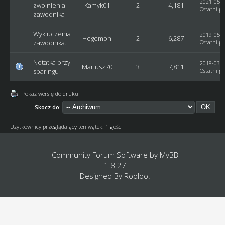
2021-05-0
zwolnienia
Kamyk01
2
4,181
Ostatni po
zawodnika
Wykluczenia
2019-05-0
Hegemon
2
6,287
zawodnika.
Ostatni po
Notatka przy
2018-03-0
Mariusz70
3
7,811
sparingu
Ostatni po
Pokaż wersję do druku
Skocz do:
Użytkownicy przeglądający ten wątek: 1 gości
Community Forum Software by
MyBB
1.8.27
Designed By
Rooloo
.