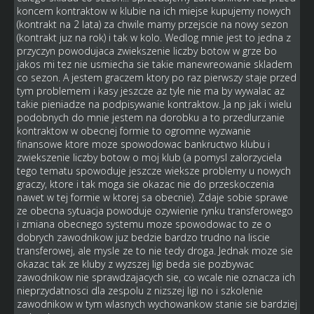
koncem kontraktow w klubie na ich miejse kupujemy nowych
(kontrakt na 2 lata) za chwile mamy przejscie na nowy sezon
(kontrakt juz na rok) i tak w kolo. Wedlog mnie jest to jedna z
przyczyn powodujaca zwiekszenie liczby botow w grze bo
jakos mi tez nie usmiecha sie takie manewreowanie skladem
co sezon. A jestem graczem ktory po raz pierwszy staje przed
tym problemem i kasy jeszcze az tyle nie ma by wywalac az
takie pieniadze na podpisywanie kontraktow. Ja np jak i wielu
podobnych do mnie jestem na dorobku a to przedlurzanie
kontraktow w obecnej formie to ogromne wyzwanie
finansowe ktore moze spowodowac bankructwo klubu i
zwiekszenie liczby botow o moj klub (a pomysl zalorzyciela
tego tematu spowoduje jeszcze wieksze problemy u nowych
graczy, ktore i tak moga sie okazac nie do przeskoczenia
nawet w tej formie w ktorej sa obecnie). Zdaje sobie sprawe
ze obecna sytuacja powoduje ozywienie rynku transferowego
i zmiana obecnego systemu moze spowodowac to ze o
dobrych zawodnikow juz bedzie bardzo trudno na liscie
transferowej, ale mysle ze to nie tedy droga. Jednak moze sie
okazac tak ze kluby z wyzszej ligi beda sie pozbywac
zawodnikow nie sprawdzajacych sie, co wcale nie oznacza ich
nieprzydatnosci dla zespolu z nizszej ligi no i szkolenie
zawodnikow w tym wlasnych wychowankow stanie sie bardziej