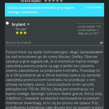
Ocena wątku:
Opłata za podpisanie kontraktu przy kupnie
Tryb drzewa
nowego zawodnika.
brylant
Liczba postów: 118
Manager
Liczba wątków: 6
Dołączył: Jun 2011
2012-01-19, 07:43:53
#1
Pomysł może się wydać kontrowersyjny i długo zastanawiałem
się nad wrzuceniem go do oceny Waszej i Stefika. Obecnie
sytuacja w grze wygląda tak, że w momencie kupna nowego
zawodnika płacimy jedynie za jego transfer bez płacenia
owemu zawodnikowi za podpisanie kontraktu. Powoduje to,
że w SW (podobnie jak w SM-ie) bardziej opłaca się sprzedać
zawodnika przed końcem kontraktu niż przedłużać z nim
umowę na kolejny sezon. Zaoszczędzone w ten sposób
pieniądze (od 100 do 300 tys.) lepiej jest przeznaczyć na
kupno nowego, lepszego żużlowca. Nawet gracze, którzy wolą
stabilność i stawianie na własnych wychowanków w pewnym
momencie stwierdzają, że to się po prostu nie opłaca. Przy
przedłużeniu kontraktów całej drużyny jest się bowiem w plecy