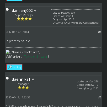
damianj002
Liczba postów: 299
Super Manager
Liczba wątków: 19
Dołączył: Apr 2011
Drużyna: CKM Włókniarz Częstochowa
2012-01-19, 16:40:49
#6
ja jestem na nie
Włókniarz
Częstochowa
!!!
Szukaj
daehniks1
Liczba postów: 216
Manager
Liczba wątków: 19
Dołączył: Aug 2011
2012-01-19, 17:32:35
#7
100% na wielkie nie !! powód?? a co z zawodnikami z sr skila