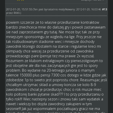
2012-01-20, 15:51:55
#13
(Ten post był ostatnio modyfikowany: 2012-01-20, 16:03:46
przez
RAKA
.)
powiem szczerze ze to wlasnie przedlurzanie kontraktow
bardzo zniechceca mnie do dalszej gry i powoli zastanawiam
sie nad zaprzestaniem gry tutaj. Nie moze byc tak ze przy
mniejszym sponsoringu ze wzgledu na lige. Przy jeszcze nie
tak rozbudowanym stadionie wiec i mniejsze dochody
zawodnik ktorego dostalem na starcie i regularnie kreci mi
olimpiady chce wiecej za przedlurzenie od zawodnika
prowadzacego pare (pensje tez ma prawie 2x wyzsza).
Rozumiem ze klubom extraligowym czy pierwszoligowym to
jest obojetne ale dla nas zaczynajacych gre jest to spory
problem. Bo wydanie na 20-letniego juniora o marnym
talencie 150000 plus pensji 7300 cos dotego w lidze gdzie jak
zdobedzie 1p to swieto jest poprostu chore. Reasumujac jesli
chcialbym utrzymac sklad a umowy koncza sie kolo 8-9
zawodnikom i chcial je przedlurzyc choc o rok musze miec
kolo poltorej banki pytanie skad??? I to przy przedlurzaniu o
tylko rok!!! Wiec nastepny sezon i znowu taki sam wydatek a
nawet i wiekszy bo dojda zawodnicy zakupieni w tym
sezonie!!! Jak juz wspomnialem poczatkujacy gracz nie ma