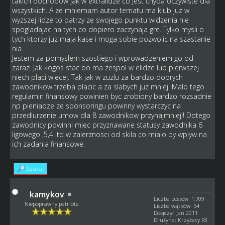
takich dochodow jak w extralidze co jest chyba oczywiste dla
wszystkich. A ze mniemam autor tematu ma klub juz w
wyzszej lidze to patrzy ze swojego punktu widzenia nie
spogladajac na tych co dopiero zaczynaja gre. Tylko mysli o
tych ktorzy juz maja kase i moga sobie pozwolic na szastanie
nia.
Jestem za pomyslem szostiego i wprowadzeniem go od
zaraz. Jak kogos stac bo ma zespol w elidze lub pierwszej
niech placi wiecej. Tak jak w zuzlu za bardzo dobrych
zawodnikow trzeba placic a za slabych juz mniej. Malo tego
regulamin finansowy powinien byc zrobiony bardzo rozsadnie
np pieniadze ze sponsoringu powinny wystarczyc na
przedlurzenie umow dla 8 zawodnikow przynajmniej!! Dotego
zawodnicy powinni miec przyznawane statusy zawodnika 6
ligowego ,5,4 itd w zalerznosci od skila co mialo by wplyw na
ich zadania finansowe.
Szukaj
kamykov
Liczba postów: 1,709
Niepoprawny patriota
Liczba wątków: 54
Dołączył: Jan 2011
Drużyna: Krzyżacy R3