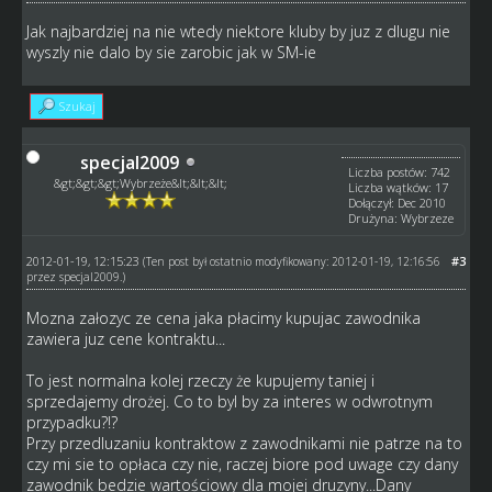
Jak najbardziej na nie wtedy niektore kluby by juz z dlugu nie
wyszly nie dalo by sie zarobic jak w SM-ie
Szukaj
specjal2009
Liczba postów: 742
&gt;&gt;&gt;Wybrzeże&lt;&lt;&lt;
Liczba wątków: 17
Dołączył: Dec 2010
Drużyna: Wybrzeze
2012-01-19, 12:15:23
#3
(Ten post był ostatnio modyfikowany: 2012-01-19, 12:16:56
przez
specjal2009
.)
Mozna załozyc ze cena jaka płacimy kupujac zawodnika
zawiera juz cene kontraktu...
To jest normalna kolej rzeczy że kupujemy taniej i
sprzedajemy drożej. Co to byl by za interes w odwrotnym
przypadku?!?
Przy przedluzaniu kontraktow z zawodnikami nie patrze na to
czy mi sie to opłaca czy nie, raczej biore pod uwage czy dany
zawodnik bedzie wartościowy dla mojej druzyny...Dany