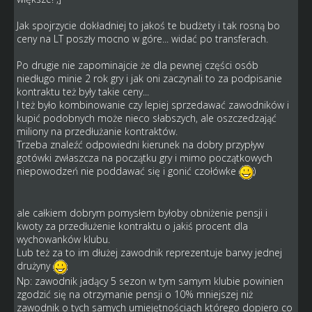
Jak spojrzycie dokładniej to jakoś te budżety i tak rosną bo
ceny na LT poszły mocno w góre... widać po transferach.
Po drugie nie zapominajcie że dla pewnej części osób
niedługo minie 2 rok gry i jak oni zaczynali to za podpisanie
kontraktu też były takie ceny...
I też było kombinowanie czy lepiej sprzedawać zawodników i
kupić podobnych może nieco słabszych, ale oszczedzająć
miliony na przedłużanie kontraktów.
Trzeba znaleźć odpowiedni kierunek na dobry przypływ
gotówki zwłaszcza na początku gry i mimo początkowych
niepowodzeń nie poddawać się i gonić czołówke
)
ale całkiem dobrym pomysłem byłoby obniżenie pensji i
kwoty za przedłużenie kontraktu o jakiś procent dla
wychowanków klubu.
Lub też za to im dłużej zawodnik reprezentuje barwy jednej
drużyny
Np: zawodnik jadący 5 sezon w tym samym klubie powinien
zgodzić się na otrzymanie pensji o 10% mniejszej niż
zawodnik o tych samych umiejętnościach którego dopiero co