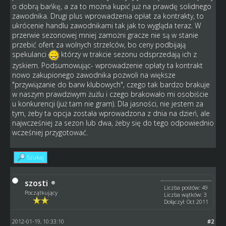
o dobrą bańkę, a za to można kupić już na prawdę solidnego
zawodnika. Drugi plus wprowadzenia opłat za kontrakty, to
ukrócenie handlu zawodnikami tak jak to wygląda teraz. W
przerwie sezonowej mniej zamożni gracze nie są w stanie
przebić ofert za wolnych strzelców, bo ceny podbijają
spekulanci
którzy w trakcie sezonu odsprzedają ich z
zyskiem. Podsumowując- wprowadzenie opłaty ta kontrakt
nowo zakupionego zawodnika pozwoli na większe
"przywiązanie do barw klubowych", czego tak bardzo brakuje
w naszym prawdziwym żużlu i czego brakowało mi osobiście
u konkurencji (już tam nie gram). Dla jasności, nie jestem za
tym, żeby ta opcja została wprowadzona z dnia na dzień, ale
najwcześniej za sezon lub dwa, żeby się do tego odpowiednio
wcześniej przygotować.
Szukaj
szosti
Liczba postów: 49
Początkujący
Liczba wątków: 3
Dołączył: Oct 2011
2012-01-19, 10:33:10
#2