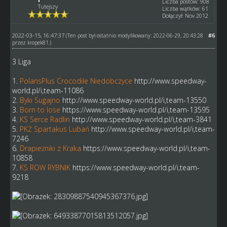
Liczba postów: 908
Tutejszy
Liczba wątków: 61
Dołączył: Nov 2012
2022-03-15, 16:47:37
#6
(Ten post był ostatnio modyfikowany: 2022-06-29, 20:43:28
przez
kropek81
.)
3 Liga
1.
PolarisPlus Crocodile Niedobczyce
http://www.speedway-
world.pl/i,team-11086
2.
Byki Sugajno
http://www.speedway-world.pl/i,team-13550
3.
Born to lose
https://www.speedway-world.pl/i,team-13595
4.
KS Serce Radlin
http://www.speedway-world.pl/i,team-3841
5.
PKŻ Spartakus Lubań
http://www.speedway-world.pl/i,team-
7246
6.
Drapieżniki z Kraka
https://www.speedway-world.pl/i,team-
10858
7.
KS ROW RYBNIK
https://www.speedway-world.pl/i,team-
9218