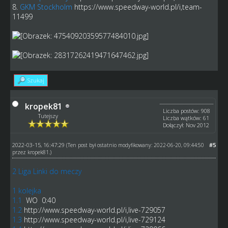
8.
GKM Stockholm
https://www.speedway-world.pl/i,team-
11499
Szukaj
kropek81
Liczba postów: 908
Tutejszy
Liczba wątków: 61
Dołączył: Nov 2012
2022-03-15, 16:47:29
#5
(Ten post był ostatnio modyfikowany: 2022-06-20, 09:44:50
przez
kropek81
.)
2 Liga Linki do meczy
1 kolejka
1.1
WO 0:40
1.2
http://www.speedway-world.pl/i,live-729057
1.3
http://www.speedway-world.pl/i,live-729124