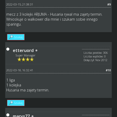
2022-03-15, 21:38:31
#9
mecz z 3 kolejki ARJUMA - Husaria rywal ma zajety termin.
Wnioskuje o walkower dla mnie i szukam sobie innego
sparingu.
Szukaj
etteruord
Liczba postów: 306
Super Manager
Liczba wątków: 0
Dołączył: Nov 2012
2022-03-18, 16:32:41
#10
1 liga
1 kolejka
Husaria ma zajety termin.
Szukaj
marys77