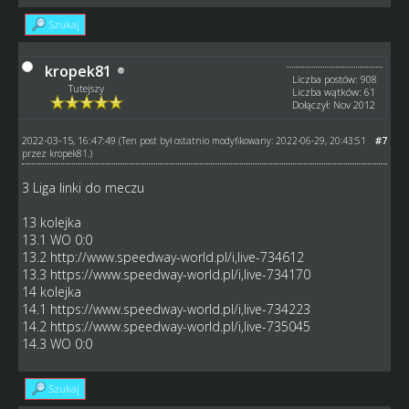
Szukaj
kropek81
Liczba postów: 908
Tutejszy
Liczba wątków: 61
Dołączył: Nov 2012
2022-03-15, 16:47:49
#7
(Ten post był ostatnio modyfikowany: 2022-06-29, 20:43:51
przez
kropek81
.)
3 Liga linki do meczu
13 kolejka
13.1 WO 0:0
13.2
http://www.speedway-world.pl/i,live-734612
13.3
https://www.speedway-world.pl/i,live-734170
14 kolejka
14.1
https://www.speedway-world.pl/i,live-734223
14.2
https://www.speedway-world.pl/i,live-735045
14.3 WO 0:0
Szukaj