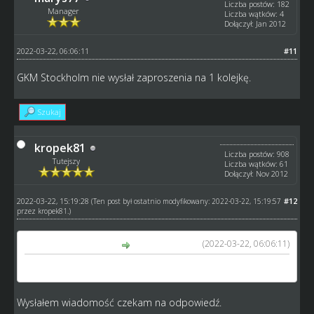
Liczba postów: 182
Manager
Liczba wątków: 4
Dołączył: Jan 2012
2022-03-22, 06:06:11
#11
GKM Stockholm nie wysłał zaproszenia na 1 kolejkę.
Szukaj
kropek81
Liczba postów: 908
Tutejszy
Liczba wątków: 61
Dołączył: Nov 2012
2022-03-22, 15:19:28
#12
(Ten post był ostatnio modyfikowany: 2022-03-22, 15:19:57
przez
kropek81
.)
(2022-03-22, 06:06:11)
marys77 napisał(a):
GKM Stockholm nie wysłał zaproszenia na 1 kolejkę.
Wysłałem wiadomość czekam na odpowiedź.