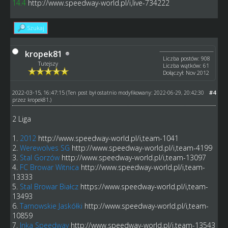
14.4
http://www.speedway-world.pl/i,live-734222
Szukaj
kropek81
Liczba postów: 908
Tutejszy
Liczba wątków: 61
Dołączył: Nov 2012
2022-03-15, 16:47:15
#4
(Ten post był ostatnio modyfikowany: 2022-06-29, 20:42:30
przez
kropek81
.)
2 Liga
1.
2012
http://www.speedway-world.pl/i,team-1041
2.
Werewolves SG
http://www.speedway-world.pl/i,team-4199
3.
Stal Gorzów
http://www.speedway-world.pl/i,team-13097
4.
FC Browar Witnica
http://www.speedway-world.pl/i,team-
13333
5.
Stal Browar Białcz
https://www.speedway-world.pl/i,team-
13493
6.
Tarnowskie Jaskółki
http://www.speedway-world.pl/i,team-
10859
7.
Inka Speedway
http://www.speedway-world.pl/i,team-13543