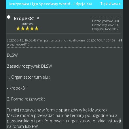
Drużynowa Liga Speedway World - Edycja XXI
Tryb drzewa
kropek81
Liczba postów: 908
Tutejszy
Liczba wątków: 61
Dołączył: Nov 2012
2022-03-15, 16:36:48
#1
(Ten post był ostatnio modyfikowany: 2022-04-07, 13:54:59
przez
kropek81
.)
DLSW
Zasady rozgrywek DLSW
1. Organizator turnieju :
- kropek81
2. Forma rozgrywek :
Turniej rozgrywany w formie sparingów w każdy wtorek.
Mecze można przekładać na inne terminy po uzgodnieniu z
przeciwnikiem i poinformowaniu organizatora o takiej sytuacji
na forum lub PW.