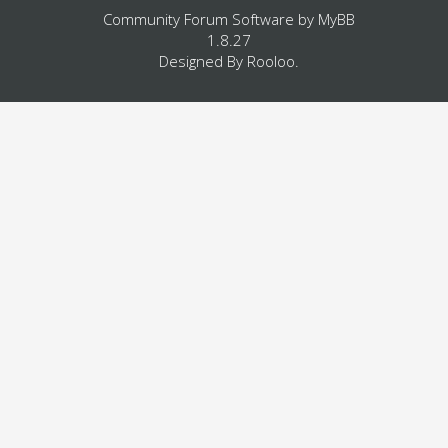
Community Forum Software by
MyBB
1.8.27
Designed By
Rooloo
.