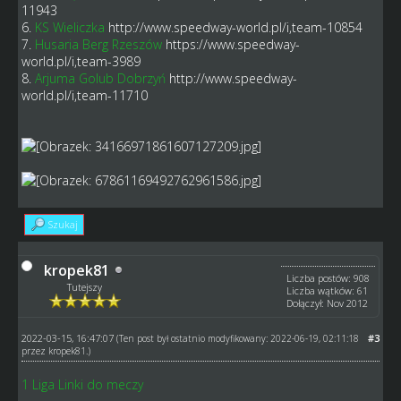
11943
6.
KS Wieliczka
http://www.speedway-world.pl/i,team-10854
7.
Husaria Berg Rzeszów
https://www.speedway-
world.pl/i,team-3989
8.
Arjuma Golub Dobrzyń
http://www.speedway-
world.pl/i,team-11710
Szukaj
kropek81
Liczba postów: 908
Tutejszy
Liczba wątków: 61
Dołączył: Nov 2012
2022-03-15, 16:47:07
#3
(Ten post był ostatnio modyfikowany: 2022-06-19, 02:11:18
przez
kropek81
.)
1 Liga Linki do meczy