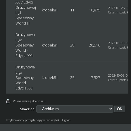
XXIV Edycji
Drużynowej
2023-01-25, 11:
kropek81
11
10,875
Ligi
Ostatni post
:
kr
Speedway
World !!!
Drużynowa
Liga
2023-01-18, 16:
Speedway
kropek81
28
20,516
Ostatni post
:
kr
World -
Edycja XXIII
Drużynowa
Liga
2022-10-08, 09:
Speedway
kropek81
25
17,527
Ostatni post
:
kr
World -
Edycja XXII
Pokaż wersję do druku
Skocz do:
Użytkownicy przeglądający ten wątek: 1 gości