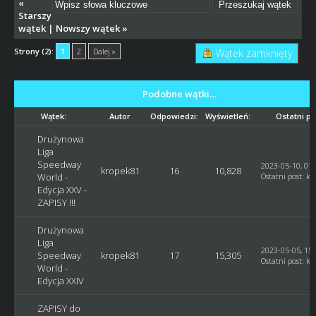
«
Starszy
wątek
|
Nowszy wątek
»
Strony (2):
1
2
Dalej »
Wątek zamknięty
Podobne wątki…
Wątek:
Autor
Odpowiedzi:
Wyświetleń:
Ostatni po
Drużynowa
Liga
Speedway
2023-05-10, 07:
kropek81
16
10,828
World -
Ostatni post
:
kr
Edycja XXV -
ZAPISY !!!
Drużynowa
Liga
2023-05-05, 15:
Speedway
kropek81
17
15,305
Ostatni post
:
kr
World -
Edycja XXIV
ZAPISY do