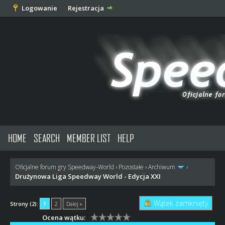
Logowanie
Rejestracja
HOME
SEARCH
MEMBER LIST
HELP
Oficjalne forum gry Speedway-World
›
Pozostałe
›
Archiwum
›
Drużynowa Liga Speedway World - Edycja XXI
Wątek zamknięty
Strony (2):
1
2
Dalej »
Ocena wątku: