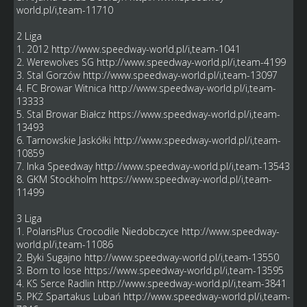
world.pl/i,team-11710
2 Liga
1. 2012
http://www.speedway-world.pl/i,team-1041
2. Werewolves SG
http://www.speedway-world.pl/i,team-4199
3. Stal Gorzów
http://www.speedway-world.pl/i,team-13097
4. FC Browar Witnica
http://www.speedway-world.pl/i,team-
13333
5. Stal Browar Białcz
https://www.speedway-world.pl/i,team-
13493
6. Tarnowskie Jaskółki
http://www.speedway-world.pl/i,team-
10859
7. Inka Speedway
http://www.speedway-world.pl/i,team-13543
8. GKM Stockholm
https://www.speedway-world.pl/i,team-
11499
3 Liga
1. PolarisPlus Crocodile Niedobczyce
http://www.speedway-
world.pl/i,team-11086
2. Byki Sugajno
http://www.speedway-world.pl/i,team-13550
3. Born to lose
https://www.speedway-world.pl/i,team-13595
4. KS Serce Radlin
http://www.speedway-world.pl/i,team-3841
5. PKŻ Spartakus Lubań
http://www.speedway-world.pl/i,team-