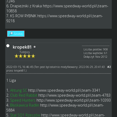
7246
6. Drapieżniki z Kraka
https://www.speedway-world.pl/i,team-
10858
7. KS ROW RYBNIK
https://www.speedway-world.pl/i,team-
9218
Szukaj
kropek81
Liczba postów: 908
Tutejszy
Liczba wątków: 61
Dołączył: Nov 2012
2022-03-15, 16:46:45
#2
(Ten post był ostatnio modyfikowany: 2022-06-29, 20:41:43
przez
kropek81
.)
1 Liga
1.
Ahtung SC
http://www.speedway-world.pl/i,team-3341
2.
Club Red Rabbit
http://www.speedway-world.pl/i,team-4783
3.
Speed Hunters
http://www.speedway-world.pl/i,team-10393
4.
Błyskawica Radlin
http://www.speedway-world.pl/i,team-
5884
5.
Stal SQ1 Rzeszów
http://www.speedway-world.pl/i,team-