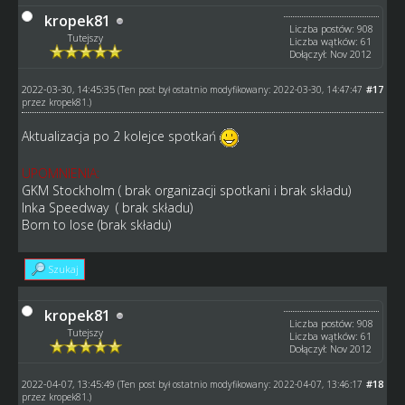
kropek81
Liczba postów: 908
Tutejszy
Liczba wątków: 61
Dołączył: Nov 2012
2022-03-30, 14:45:35
#17
(Ten post był ostatnio modyfikowany: 2022-03-30, 14:47:47
przez
kropek81
.)
Aktualizacja po 2 kolejce spotkań
UPOMNIENIA:
GKM Stockholm ( brak organizacji spotkani i brak składu)
Inka Speedway ( brak składu)
Born to lose (brak składu)
Szukaj
kropek81
Liczba postów: 908
Tutejszy
Liczba wątków: 61
Dołączył: Nov 2012
2022-04-07, 13:45:49
#18
(Ten post był ostatnio modyfikowany: 2022-04-07, 13:46:17
przez
kropek81
.)