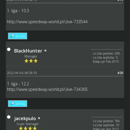
1. liga - 10.3
http://www.speedway-world.pl/i,live-733544
Szukaj
BlackHunter
Liczba postów: 208
Manager
Liczba wątków: 5
Dołączył: Feb 2015
2022-06-04, 08:28:35
#20
1. liga - 12.2
http://www.speedway-world.pl/i,live-734365
Szukaj
jacekpulo
Liczba postów: 706
Super Manager
Liczba wątków: 10
Dołączył: Apr 2012