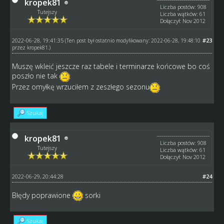
kropek81
Liczba postów: 908
Tutejszy
Liczba wątków: 61
Dołączył: Nov 2012
2022-06-28, 19:41:35
#23
(Ten post był ostatnio modyfikowany: 2022-06-28, 19:48:10
przez
kropek81
.)
Muszę wkleić jeszcze raz tabele i terminarze końcowe bo coś
poszło nie tak
Przez omyłkę wrzuciłem z zeszłego sezonu
Szukaj
kropek81
Liczba postów: 908
Tutejszy
Liczba wątków: 61
Dołączył: Nov 2012
2022-06-29, 20:44:28
#24
Błędy poprawione
sorki
Szukaj