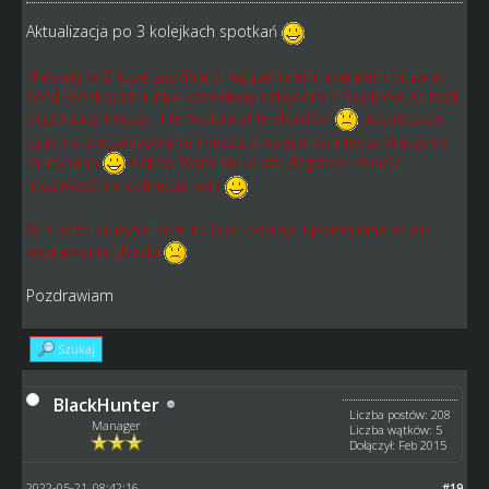
Aktualizacja po 3 kolejkach spotkań
Niestety w 2 lidze zgodnie z regulaminem ukarałem drużyny
GKM Stockholm i Inka Speedway odjęciem 3 punktów za brak
orgznizacji meczy i nie wystawianie składów
Jest jeszcze
czas na zorganizowanie meczu 3 kolejki pomiedzy Waszymi
drużynami
Gdyby Wam się udało dogadać istnieje
możliwość na cofnięcie kary
W 3 lidze drużyna Born to lose dostaje upomnienie za nie
wystawianie składu
Pozdrawiam
Szukaj
BlackHunter
Liczba postów: 208
Manager
Liczba wątków: 5
Dołączył: Feb 2015
2022-05-21, 08:42:16
#19