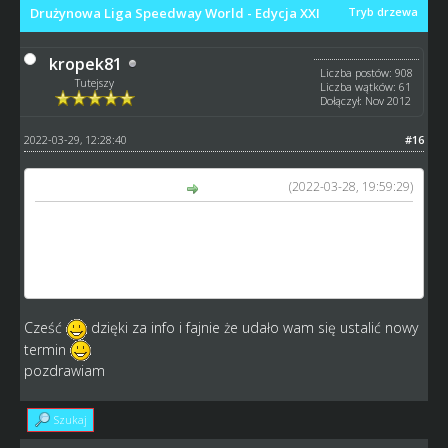
Drużynowa Liga Speedway World - Edycja XXI
Tryb drzewa
kropek81
Liczba postów: 908
Tutejszy
Liczba wątków: 61
Dołączył: Nov 2012
2022-03-29, 12:28:40
#16
(2022-03-28, 19:59:29)
Sebek0116 napisał(a):
1 Liga
2 kolejka - przełożony mecz na 15.04.
https://www.speedway-world.pl/i,live-729993
Cześć
dzięki za info i fajnie że udało wam się ustalić nowy
termin
pozdrawiam
Szukaj