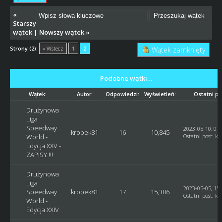
«
Starszy
wątek
|
Nowszy wątek
»
Strony (2):
« Wstecz
1
2
Wątek zamknięty
Podobne wątki…
Wątek:
Autor
Odpowiedzi:
Wyświetleń:
Ostatni po
Drużynowa
Liga
Speedway
2023-05-10, 07:
kropek81
16
10,845
World -
Ostatni post
:
kr
Edycja XXV -
ZAPISY !!!
Drużynowa
Liga
2023-05-05, 15:
Speedway
kropek81
17
15,306
Ostatni post
:
kr
World -
Edycja XXIV