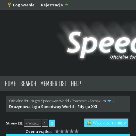
Logowanie
Rejestracja
HOME
SEARCH
MEMBER LIST
HELP
Oficjalne forum gry Speedway-World
›
Pozostałe
›
Archiwum
›
Drużynowa Liga Speedway World - Edycja XXI
Wątek zamknięty
Strony (2):
« Wstecz
1
2
Ocena wątku: