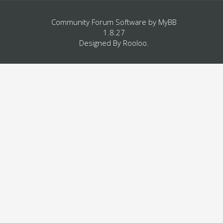
Community Forum Software by
MyBB
1.8.27
Designed By
Rooloo
.