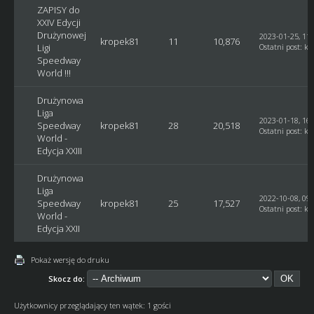
ZAPISY do
XXIV Edycji
Drużynowej
2023-01-25, 11:
kropek81
11
10,876
Ligi
Ostatni post
:
kr
Speedway
World !!!
Drużynowa
Liga
2023-01-18, 16:
Speedway
kropek81
28
20,518
Ostatni post
:
kr
World -
Edycja XXIII
Drużynowa
Liga
2022-10-08, 09:
Speedway
kropek81
25
17,527
Ostatni post
:
kr
World -
Edycja XXII
Pokaż wersję do druku
Skocz do:
Użytkownicy przeglądający ten wątek: 1 gości