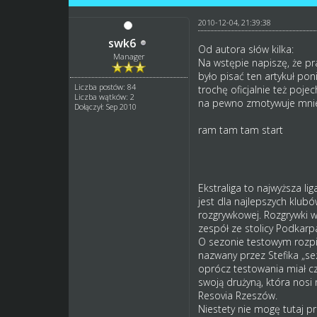
2010-12-04, 21:39:38
swk6
Od autora słów kilka:
Manager
Na wstępie napiszę, że pra
było pisać ten artykuł po
Liczba postów: 84
trochę oficjalnie też poje
Liczba wątków: 2
na pewno zmotywuje mnie t
Dołączył: Sep 2010
ram tam tam start
Ekstraliga to najwyższa l
jest dla najlepszych klubó
rozgrywkowej. Rozgrywki 
zespół ze stolicy Podkarpa
O sezonie testowym rozpi
nazwany przez Stefika „se
oprócz testowania miał cza
swoją drużyną, która nosi
Resovia Rzeszów.
Niestety nie mogę tutaj p