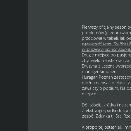
Pierwszy oficjalny sezon
problemów (przepraszam je
przodował w tabeli. Jak p
wyprzedzić team Stefika i
oraz dzielna pomoc zakont
Drugie miejsce po pasjonuj
zbyt wielu transferów i z
Druzyna z Leszna wyprzed
manager Simonen.
Huragan Poznan zastosował
można napisać o ekipie z R
zawalczy o podium. Na ost
miejsce.
Dół tabeli....krótko i na te
Z ekstraligi spadła druży
zespół Zdunka tj. Stal Rz
A propo tej ostatniej... 