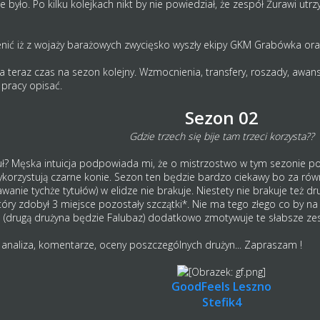
ie było. Po kilku kolejkach nikt by nie powiedział, że zespół Żurawi ut
ić iż z wojaży barażowych zwycięsko wyszły ekipy GKM Grabówka or
a teraz czas na sezon kolejny. Wzmocnienia, transfery, roszady, awans
 pracy opisać.
Sezon 02
Gdzie trzech się bije tam trzeci korzysta??
tuł? Męska intuicja podpowiada mi, że o mistrzostwo w tym sezonie po
korzystują czarne konie. Sezon ten będzie bardzo ciekawy bo za równ
anie tychże tytułów) w elidze nie brakuje. Niestety nie brakuje też druż
óry zdobył 3 miejsce pozostały szczątki*. Nie ma tego złego co by na do
a (drugą drużyna będzie Falubaz) dodatkowo zmotywuje te słabsze zes
" analiza, komentarze, oceny poszczególnych drużyn... Zapraszam !
GoodFeels Leszno
Stefik4