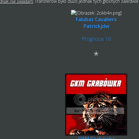
dnak nie składam.
Transferów było dużo jednak tych głośnych zaledwie k
Falubaz Cavaliers
Patrickjdw
Prognoza: 10
*
GKM Grabówka