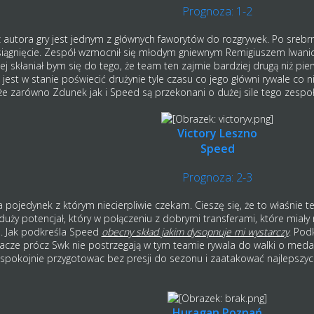
Prognoza: 1-2
autora gry jest jednym z głównych faworytów do rozgrywek. Po srebr
ągnięcie. Zespół wzmocnił się młodym gniewnym Remigiuszem Iwanickim
j skłaniał bym się do tego, że team ten zajmie bardziej drugą niż pier
e jest w stanie poświecić drużynie tyle czasu co jego główni rywale co
 zarówno Zdunek jak i Speed są przekonani o dużej sile tego zespołu
Victory Leszno
Speed
Prognoza: 2-3
a pojedynek z którym niecierpliwie czekam. Cieszę się, że to właśnie
duży potencjał, który w połączeniu z dobrymi transferami, które mi
e. Jak podkreśla Speed
obecny skład jakim dysopnuje mi wystarczy
. Pod
acze prócz Swk nie postrzegają w tym teamie rywala do walki o medale.
spokojnie przygotowac bez presji do sezonu i zaatakować najlepszyc
Huragan Poznań