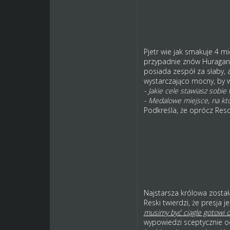
Pjetr wie jak smakuje 4 mi
przypadnie znów Huraganowi
posiada zespół za słaby, a
wystarczająco mocny, by w
- Jakie cele stawiasz sobie
- Medalowe miejsce, na któ
Podkreśla, że oprócz Reso
Najstarsza królowa został
Reski twierdzi, że presja 
musimy być ciągle gotowi d
wypowiedzi sceptycznie o