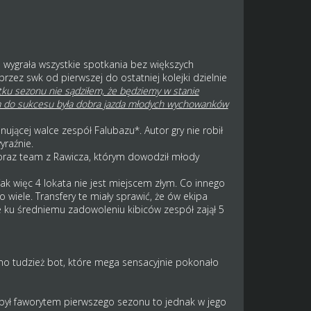
 wygrała wszystkie spotkania bez większych
zez swk od pierwszej do ostatniej kolejki dzielnie
ku sezonu nie sądziłem, że będziemy w stanie
zem do sukcesu była dobra jazda młodych wychowanków
ującej walce zespół Falubazu*. Autor gry nie robił
yraźnie.
oraz team z Rawicza, którym dowodził młody
k więc 4 lokata nie jest miejscem złym. Co innego
 wiele. Transfery te miały sprawić, że ów ekipa
e ku średniemu zadowoleniu kibiców zespół zajął 5
dmo tudzież bot, które mega sensacyjnie pokonało
 był faworytem pierwszego sezonu to jednak w jego