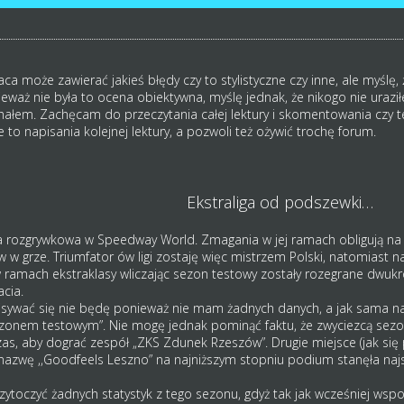
ca może zawierać jakieś błędy czy to stylistyczne czy inne, ale myślę, ż
nieważ nie była to ocena obiektywna, myślę jednak, że nikogo nie uraz
chałem. Zachęcam do przeczytania całej lektury i skomentowania czy te
o napisania kolejnej lektury, a pozwoli też ożywić trochę forum.
Ekstraliga od podszewki…
iga rozgrywkowa w Speedway World. Zmagania w jej ramach obligują na 
w w grze. Triumfator ów ligi zostaję więc mistrzem Polski, natomiast n
w ramach ekstraklasy wliczając sezon testowy zostały rozegrane dwu
cia.
sywać się nie będę ponieważ nie mam żadnych danych, a jak sama naz
zonem testowym”. Nie mogę jednak pominąć faktu, że zwyciezcą sezon
s, aby dograć zespół „ZKS Zdunek Rzeszów”. Drugie miejsce (jak się pó
 nazwę ,,Goodfeels Leszno” na najniższym stopniu podium stanęła na
rzytoczyć żadnych statystyk z tego sezonu, gdyż tak jak wcześniej ws