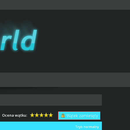
Ocena wątku:
Wątek zamknięty
Tryb normalny