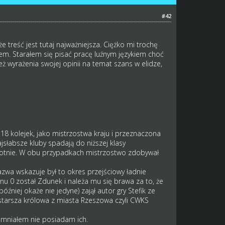
#42
e treść jest tutaj najważniejsza. Ciężko mi trochę
iłem. Starałem się pisać pracę luźnym językiem choć
ż wyrażenia swojej opinii na temat szans w elidze,
18 kolejek, jako mistrzostwa kraju i przeznaczona
ajsłabsze kluby spadają do niższej klasy
krotnie. W obu przypadkach mistrzostwo zdobywał
wa wskazuje był to okres przejściowy ładnie
u 0 został Zdunek i należa mu się brawa za to, że
źniej okaże nie jedyne) zajął autor gry Stefik ze
jstarsza królowa z miasta Rzeszowa czyli CWKS
pomniałem nie posiadam ich.