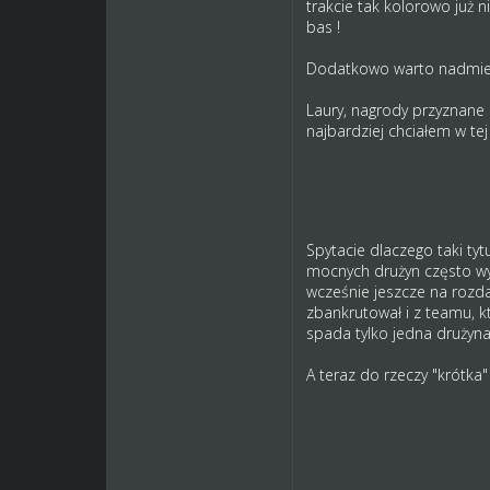
trakcie tak kolorowo już n
bas !
Dodatkowo warto nadmien
Laury, nagrody przyznane 
najbardziej chciałem w tej
Spytacie dlaczego taki ty
mocnych drużyn często wy
wcześnie jeszcze na rozdaw
zbankrutował i z teamu, kt
spada tylko jedna drużyn
A teraz do rzeczy "krótka