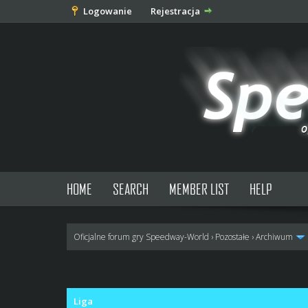
Logowanie
Rejestracja
HOME
SEARCH
MEMBER LIST
HELP
Oficjalne forum gry Speedway-World
›
Pozostałe
›
Archiwum
1 głosów - średnia: 5
1
2
3
4
5
Liga