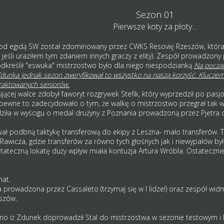
Sezon 01
Pierwsze koty za płoty…
 pod egidą SW został zdominowany przez CWKS Resovię Rzeszów, która
śli uraziłem tym zdaniem innych graczy z elity). Zespół prowadzony pr
odkreślił "eswuka" mistrzostwo było dla niego niespodzianką
Na począt
 Zdunka jednak sezon zweryfikował to wszystko na naszą korzyść. Kluc
raktowanych seniorów.
ącej walce zdobył faworyt rozgrywek Stefik, który wyprzedził po pasjon
a pewne to zadecydowało o tym, że walkę o mistrzostwo przegrał tak w
ziła w wyścigu o medal drużyny z Poznania prowadzoną przez Pjetra 
 podbną taktykę transferową do ekipy z Leszna- mało transferów. Ta
awicza, gdzie transferów za równo tych głośnych jak i niewypałów było
ateczną lokatę duży wpływ miała kontuzja Artura Wróbla. Ostateczni
mat.
na prowadzona przez Cassaleto (trzymaj się w I lidze!) oraz zespół wi
eszów.
mimo iż Zdunek doprowadził Stal do mistrzostwa w sezonie testowym i