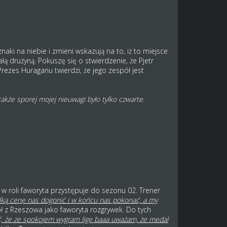
naki na niebie i zmieni wskazują na to, iż to miejsce
ą drużyną. Pokuszę się o stwierdzenie, że Pjetr
rezes Huraganu twierdzi, że jego zespół jest
kże sporej mojej nieuwagi było tylko czwarte.
 w roli faworyta przystępuje do sezonu 02. Trener
elką cenę nas dogonić i w końcu nas pokonać, a my
 z Rzeszowa jako faworyta rozgrywek. Do tych
ić, że ze spokojem wygram ligę baaa uważam, że medal