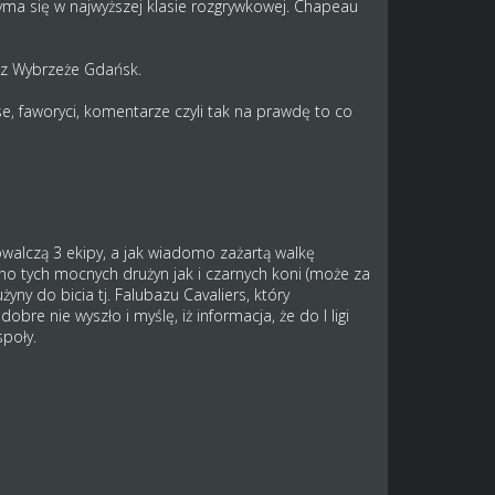
rzyma się w najwyższej klasie rozgrywkowej. Chapeau
az Wybrzeże Gdańsk.
e, faworyci, komentarze czyli tak na prawdę to co
walczą 3 ekipy, a jak wiadomo zażartą walkę
o tych mocnych drużyn jak i czarnych koni (może za
yny do bicia tj. Falubazu Cavaliers, który
bre nie wyszło i myślę, iż informacja, że do I ligi
poły.