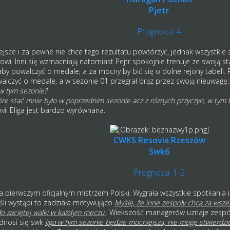
Pjetr
Prognoza: 4
ejsce i za pewne nie chce tego rezultatu powtórzyć, jednak wszystkie z
. Inni się wzmacniają natomiast Pejtr spokojnie trenuje ze swoją stał
by powalczyć o medale, a za mocny by bić się o dolne rejony tabeli. P
alczyć o medale, a w sezonie 01 przegrał brąz przez swoją nieuwagę:
 w tym sezonie?
re stać mnie było w poprzednim sezonie acz z róznych przyczyn, w tym ta
vii Eliga jest bardzo wyrównana.
CWKS Resovia Rzeszów
Swk6
Prognoza: 1-2
a pierwszym oficjalnym mistrzem Polski. Wygrała wszystkie spotkania i
jeśli wystąpi to zadziała motywująco
Myślę, że inne zespoły chcą za wsz
o zaciętej walki w każdym meczu.
. Wiekszość managerów uznaje zespół
dnosi się swk
liga w tym sezonie będzie mocniejsza, nie mogę stwierdz