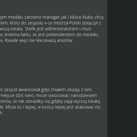
nym medalu zarówno manager jak i kibice klubu chcą
, który do zespołu v-ce mistrza Polski dołączył z
wszą lokatę. Stefik jest administratorem i musi
 nie zmienia faktu, że jest pretendentem do medalu.
. Rywale więc nie lekceważą aniołów.
 ten zespół awansował gdyż miałem okazję z nim
ały miejsce dziś rano, może owocować narodzeniem
kreśla, że nie obraziłby się gdyby zajął wyższą lokatę
 Może to i lepiej, w końcu lepiej jest atakowac niż
h.