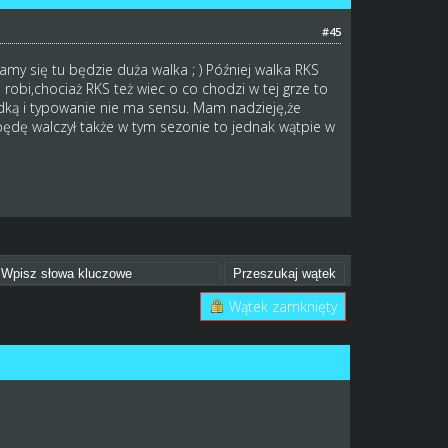
#45
my się tu będzie duża walka ; ) Później walka RKS
obi,chociaż RKS też wiec o co chodzi w tej grze to
ką i typowanie nie ma sensu. Mam nadzieję,że
ędę walczył także w tym sezonie to jednak wątpie w
Wątek zamknięty