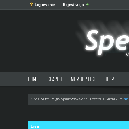
Logowanie
Rejestracja
HOME
SEARCH
MEMBER LIST
HELP
Oficjalne forum gry Speedway-World
›
Pozostałe
›
Archiwum
1 głosów - średnia: 5
1
2
3
4
5
Liga