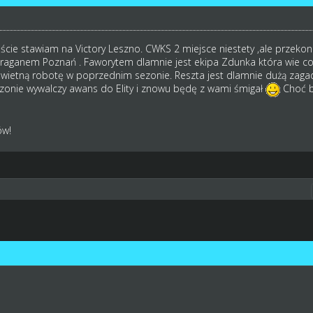
cie stawiam na Victory Leszno. CWKS 2 miejsce niestety ,ale przekona
raganem Poznań . Faworytem dlamnie jest ekipa Zdunka która wie co r
wietną robotę w poprzednim sezonie. Reszta jest dlamnie dużą zagad
ezonie wywalczy awans do Elity i znowu będę z wami śmigał
Choć b
ów!