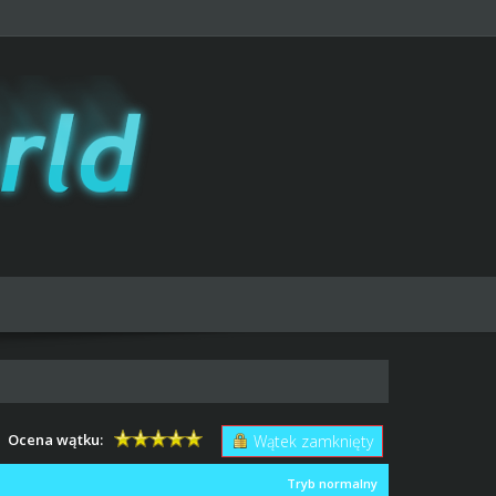
Ocena wątku:
Wątek zamknięty
Tryb normalny