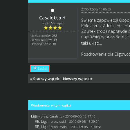
2010-12-05, 10:06:53
Casaletto
Świetna zapowiedź! Osobiś
Super Manager
Kolejarzu z Zdunkiem i Hu
Zdunek zrobił naprawde ś
Liczba postów: 256
najpóźniej w przyszłem s
Liczba wątków: 19
taki układ...
Dołączył: Sep 2010
Pozdrowienia dla Eligowc
Szukaj
«
Starszy wątek
|
Nowszy wątek
»
Wiadomości w tym wątku
Liga
- przez
Casaletto
- 2010-09-05, 13:17:45
RE: Liga
- przez
swk6
- 2010-09-05, 13:29:24
RE: Liga
- przez
Malak
- 2010-09-05, 13:30:58