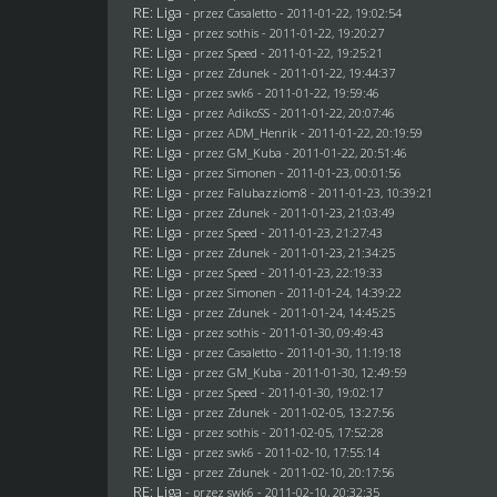
RE: Liga
- przez
Casaletto
- 2011-01-22, 19:02:54
RE: Liga
- przez
sothis
- 2011-01-22, 19:20:27
RE: Liga
- przez
Speed
- 2011-01-22, 19:25:21
RE: Liga
- przez
Zdunek
- 2011-01-22, 19:44:37
RE: Liga
- przez
swk6
- 2011-01-22, 19:59:46
RE: Liga
- przez AdikoSS - 2011-01-22, 20:07:46
RE: Liga
- przez
ADM_Henrik
- 2011-01-22, 20:19:59
RE: Liga
- przez
GM_Kuba
- 2011-01-22, 20:51:46
RE: Liga
- przez
Simonen
- 2011-01-23, 00:01:56
RE: Liga
- przez
Falubazziom8
- 2011-01-23, 10:39:21
RE: Liga
- przez
Zdunek
- 2011-01-23, 21:03:49
RE: Liga
- przez
Speed
- 2011-01-23, 21:27:43
RE: Liga
- przez
Zdunek
- 2011-01-23, 21:34:25
RE: Liga
- przez
Speed
- 2011-01-23, 22:19:33
RE: Liga
- przez
Simonen
- 2011-01-24, 14:39:22
RE: Liga
- przez
Zdunek
- 2011-01-24, 14:45:25
RE: Liga
- przez
sothis
- 2011-01-30, 09:49:43
RE: Liga
- przez
Casaletto
- 2011-01-30, 11:19:18
RE: Liga
- przez
GM_Kuba
- 2011-01-30, 12:49:59
RE: Liga
- przez
Speed
- 2011-01-30, 19:02:17
RE: Liga
- przez
Zdunek
- 2011-02-05, 13:27:56
RE: Liga
- przez
sothis
- 2011-02-05, 17:52:28
RE: Liga
- przez
swk6
- 2011-02-10, 17:55:14
RE: Liga
- przez
Zdunek
- 2011-02-10, 20:17:56
RE: Liga
- przez
swk6
- 2011-02-10, 20:32:35