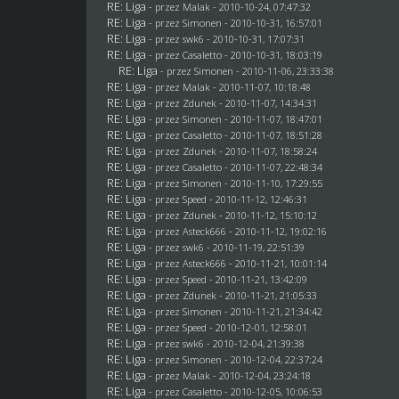
RE: Liga
- przez
Malak
- 2010-10-24, 07:47:32
RE: Liga
- przez
Simonen
- 2010-10-31, 16:57:01
RE: Liga
- przez
swk6
- 2010-10-31, 17:07:31
RE: Liga
- przez
Casaletto
- 2010-10-31, 18:03:19
RE: Liga
- przez
Simonen
- 2010-11-06, 23:33:38
RE: Liga
- przez
Malak
- 2010-11-07, 10:18:48
RE: Liga
- przez
Zdunek
- 2010-11-07, 14:34:31
RE: Liga
- przez
Simonen
- 2010-11-07, 18:47:01
RE: Liga
- przez
Casaletto
- 2010-11-07, 18:51:28
RE: Liga
- przez
Zdunek
- 2010-11-07, 18:58:24
RE: Liga
- przez
Casaletto
- 2010-11-07, 22:48:34
RE: Liga
- przez
Simonen
- 2010-11-10, 17:29:55
RE: Liga
- przez
Speed
- 2010-11-12, 12:46:31
RE: Liga
- przez
Zdunek
- 2010-11-12, 15:10:12
RE: Liga
- przez Asteck666 - 2010-11-12, 19:02:16
RE: Liga
- przez
swk6
- 2010-11-19, 22:51:39
RE: Liga
- przez Asteck666 - 2010-11-21, 10:01:14
RE: Liga
- przez
Speed
- 2010-11-21, 13:42:09
RE: Liga
- przez
Zdunek
- 2010-11-21, 21:05:33
RE: Liga
- przez
Simonen
- 2010-11-21, 21:34:42
RE: Liga
- przez
Speed
- 2010-12-01, 12:58:01
RE: Liga
- przez
swk6
- 2010-12-04, 21:39:38
RE: Liga
- przez
Simonen
- 2010-12-04, 22:37:24
RE: Liga
- przez
Malak
- 2010-12-04, 23:24:18
RE: Liga
- przez
Casaletto
- 2010-12-05, 10:06:53