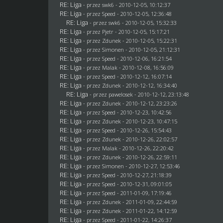
RE: Liga
- przez
swk6
- 2010-12-05, 10:12:37
RE: Liga
- przez
Speed
- 2010-12-05, 12:36:48
RE: Liga
- przez
swk6
- 2010-12-05, 15:32:33
RE: Liga
- przez
Pjetr
- 2010-12-05, 15:17:21
RE: Liga
- przez
Zdunek
- 2010-12-05, 15:22:31
RE: Liga
- przez
Simonen
- 2010-12-05, 21:12:31
RE: Liga
- przez
Speed
- 2010-12-06, 16:21:54
RE: Liga
- przez
Malak
- 2010-12-08, 16:56:09
RE: Liga
- przez
Speed
- 2010-12-12, 16:07:14
RE: Liga
- przez
Zdunek
- 2010-12-12, 16:34:40
RE: Liga
- przez
pawelosek
- 2010-12-12, 23:13:48
RE: Liga
- przez
Zdunek
- 2010-12-12, 23:23:26
RE: Liga
- przez
Speed
- 2010-12-23, 10:42:56
RE: Liga
- przez
Zdunek
- 2010-12-23, 10:47:15
RE: Liga
- przez
Speed
- 2010-12-26, 15:54:43
RE: Liga
- przez
Zdunek
- 2010-12-26, 22:02:57
RE: Liga
- przez
Malak
- 2010-12-26, 22:20:42
RE: Liga
- przez
Zdunek
- 2010-12-26, 22:59:11
RE: Liga
- przez
Simonen
- 2010-12-27, 12:53:46
RE: Liga
- przez
Speed
- 2010-12-27, 21:18:39
RE: Liga
- przez
Speed
- 2010-12-31, 09:01:05
RE: Liga
- przez
Speed
- 2011-01-09, 17:19:46
RE: Liga
- przez
Zdunek
- 2011-01-09, 22:44:59
RE: Liga
- przez
Zdunek
- 2011-01-22, 14:12:59
RE: Liga
- przez
Speed
- 2011-01-22, 14:26:37