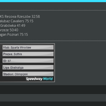
WKS Resovia Rzeszów 32:58
lubaz Cavaliers 75:15
 Grabówka 41:49
brzeże 50:40
agan Poznań 75:15