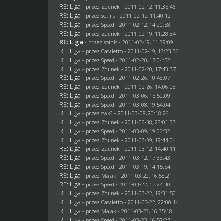
RE: Liga
- przez
Zdunek
- 2011-02-12, 11:35:46
RE: Liga
- przez
sothis
- 2011-02-12, 11:40:12
RE: Liga
- przez
Speed
- 2011-02-12, 14:20:58
RE: Liga
- przez
Zdunek
- 2011-02-19, 11:28:34
RE: Liga
- przez
sothis
- 2011-02-19, 11:39:09
RE: Liga
- przez
Casaletto
- 2011-02-19, 13:23:36
RE: Liga
- przez
Speed
- 2011-02-20, 17:04:52
RE: Liga
- przez
Zdunek
- 2011-02-20, 17:43:37
RE: Liga
- przez
Speed
- 2011-02-26, 10:43:07
RE: Liga
- przez
Zdunek
- 2011-02-26, 14:06:08
RE: Liga
- przez
Speed
- 2011-03-06, 15:50:09
RE: Liga
- przez
Speed
- 2011-03-08, 19:54:04
RE: Liga
- przez
swk6
- 2011-03-08, 20:18:26
RE: Liga
- przez
Zdunek
- 2011-03-08, 23:01:33
RE: Liga
- przez
Speed
- 2011-03-09, 19:06:32
RE: Liga
- przez
Zdunek
- 2011-03-09, 19:44:04
RE: Liga
- przez
Zdunek
- 2011-03-12, 14:40:11
RE: Liga
- przez
Speed
- 2011-03-12, 17:33:43
RE: Liga
- przez
Speed
- 2011-03-19, 14:15:54
RE: Liga
- przez
Malak
- 2011-03-22, 16:58:21
RE: Liga
- przez
Speed
- 2011-03-22, 17:24:30
RE: Liga
- przez
Zdunek
- 2011-03-22, 19:31:50
RE: Liga
- przez
Casaletto
- 2011-03-22, 22:00:14
RE: Liga
- przez
Malak
- 2011-03-23, 16:35:18
RE: Liga
- przez
Speed
- 2011-03-23, 16:52:27