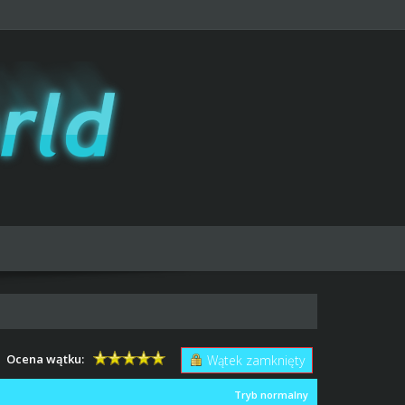
Ocena wątku:
Wątek zamknięty
Tryb normalny