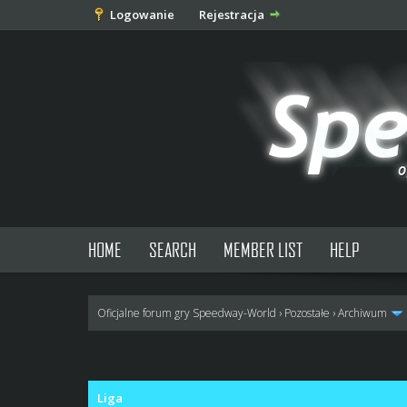
Logowanie
Rejestracja
HOME
SEARCH
MEMBER LIST
HELP
Oficjalne forum gry Speedway-World
›
Pozostałe
›
Archiwum
1 głosów - średnia: 5
1
2
3
4
5
Liga