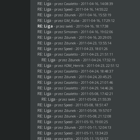
RE: Liga
- przez
Casaletto
- 2011-04-16, 14:08:39
RE: Liga
- przez
Speed
- 2011-04-16, 14:55:22
RE: Liga
- przez
Zdunek
- 2011-04-16, 15:53:19
RE: Liga
- przez
GM_Kuba
- 2011-04-16, 17:29:12
RE: Liga
- przez
swk6
- 2011-04-16, 18:17:38
RE: Liga
- przez
Simonen
- 2011-04-16, 19:02:06
RE: Liga
- przez
Zdunek
- 2011-04-16, 20:29:05
RE: Liga
- przez
Zdunek
- 2011-04-23, 13:55:14
RE: Liga
- przez
Speed
- 2011-04-23, 18:01:26
RE: Liga
- przez
Casaletto
- 2011-04-23, 21:51:11
RE: Liga
- przez
Zdunek
- 2011-04-24, 17:32:19
RE: Liga
- przez
ADM_Henrik
- 2011-04-23, 22:51:12
RE: Liga
- przez
Casaletto
- 2011-04-24, 18:48:37
RE: Liga
- przez
Zdunek
- 2011-04-24, 20:45:25
RE: Liga
- przez
Casaletto
- 2011-04-24, 21:01:46
RE: Liga
- przez
Casaletto
- 2011-04-29, 14:46:26
RE: Liga
- przez
Casaletto
- 2011-05-08, 17:42:21
RE: Liga
- przez
swk6
- 2011-05-08, 21:55:39
RE: Liga
- przez
Speed
- 2011-05-08, 18:51:47
RE: Liga
- przez
Zdunek
- 2011-05-08, 19:57:07
RE: Liga
- przez
Zdunek
- 2011-05-08, 21:12:08
RE: Liga
- przez
Speed
- 2011-05-10, 19:00:25
RE: Liga
- przez
Zdunek
- 2011-05-11, 12:04:13
RE: Liga
- przez
Speed
- 2011-05-11, 13:34:23
RE: Liga
- przez
sothis
- 2011-05-11, 15:53:57