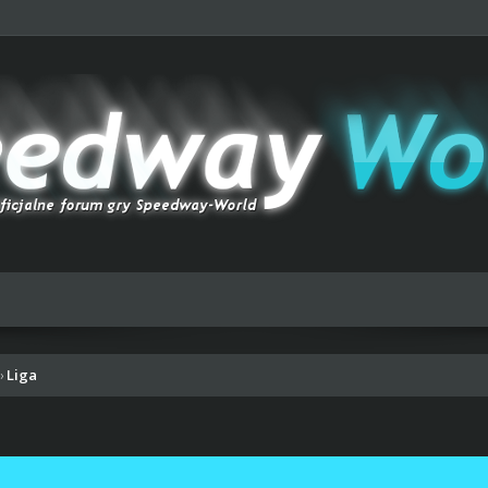
Liga
›