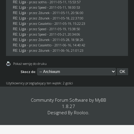
RE: Liga
- przez
sothis
- 2011-05-11, 15:53:57
RE: Liga
- przez
Speed
- 2011-05-11, 18:00:53
RE: Liga
- przez
Zdunek
- 2011-05-11, 20:56:00
RE: Liga
- przez
Zdunek
- 2011-05-18, 22:37:00
RE: Liga
- przez
Casaletto
- 2011-05-19, 15:22:23
RE: Liga
- przez
Speed
- 2011-05-19, 15:38:50
RE: Liga
- przez
Speed
- 2011-05-21, 20:34:06
RE: Liga
- przez
Zdunek
- 2011-05-28, 18:58:26
RE: Liga
- przez
Casaletto
- 2011-06-16, 14:40:42
RE: Liga
- przez
Zdunek
- 2011-06-16, 21:01:23
Pokaż wersję do druku
Skocz do:
Użytkownicy przeglądający ten wątek: 2 gości
Community Forum Software by
MyBB
1.8.27
Designed By
Rooloo
.