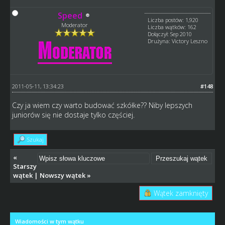
Speed
Liczba postów: 1,920
Moderator
Liczba wątków: 162
Dołączył: Sep 2010
Drużyna: Victory Leszno
2011-05-11, 13:34:23
#148
Czy ja wiem czy warto budować szkółke?? Niby lepszych
juniorów się nie dostaje tylko częściej.
Szukaj
«
Starszy
wątek
|
Nowszy wątek
»
Wątek zamknięty
Wiadomości w tym wątku