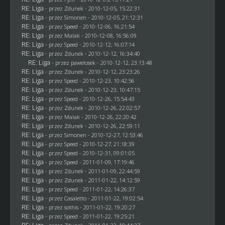
RE: Liga
- przez
Zdunek
- 2010-12-05, 15:22:31
RE: Liga
- przez
Simonen
- 2010-12-05, 21:12:31
RE: Liga
- przez
Speed
- 2010-12-06, 16:21:54
RE: Liga
- przez
Malak
- 2010-12-08, 16:56:09
RE: Liga
- przez
Speed
- 2010-12-12, 16:07:14
RE: Liga
- przez
Zdunek
- 2010-12-12, 16:34:40
RE: Liga
- przez
pawelosek
- 2010-12-12, 23:13:48
RE: Liga
- przez
Zdunek
- 2010-12-12, 23:23:26
RE: Liga
- przez
Speed
- 2010-12-23, 10:42:56
RE: Liga
- przez
Zdunek
- 2010-12-23, 10:47:15
RE: Liga
- przez
Speed
- 2010-12-26, 15:54:43
RE: Liga
- przez
Zdunek
- 2010-12-26, 22:02:57
RE: Liga
- przez
Malak
- 2010-12-26, 22:20:42
RE: Liga
- przez
Zdunek
- 2010-12-26, 22:59:11
RE: Liga
- przez
Simonen
- 2010-12-27, 12:53:46
RE: Liga
- przez
Speed
- 2010-12-27, 21:18:39
RE: Liga
- przez
Speed
- 2010-12-31, 09:01:05
RE: Liga
- przez
Speed
- 2011-01-09, 17:19:46
RE: Liga
- przez
Zdunek
- 2011-01-09, 22:44:59
RE: Liga
- przez
Zdunek
- 2011-01-22, 14:12:59
RE: Liga
- przez
Speed
- 2011-01-22, 14:26:37
RE: Liga
- przez
Casaletto
- 2011-01-22, 19:02:54
RE: Liga
- przez
sothis
- 2011-01-22, 19:20:27
RE: Liga
- przez
Speed
- 2011-01-22, 19:25:21
RE: Liga