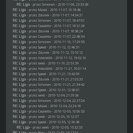
RE: Liga
- przez
Simonen
- 2010-11-06, 23:33:38
RE: Liga
- przez
Malak
- 2010-11-07, 10:18:48
RE: Liga
- przez
Zdunek
- 2010-11-07, 14:34:31
RE: Liga
- przez
Simonen
- 2010-11-07, 18:47:01
RE: Liga
- przez
Casaletto
- 2010-11-07, 18:51:28
RE: Liga
- przez
Zdunek
- 2010-11-07, 18:58:24
RE: Liga
- przez
Casaletto
- 2010-11-07, 22:48:34
RE: Liga
- przez
Simonen
- 2010-11-10, 17:29:55
RE: Liga
- przez
Speed
- 2010-11-12, 12:46:31
RE: Liga
- przez
Zdunek
- 2010-11-12, 15:10:12
RE: Liga
- przez Asteck666 - 2010-11-12, 19:02:16
RE: Liga
- przez
swk6
- 2010-11-19, 22:51:39
RE: Liga
- przez Asteck666 - 2010-11-21, 10:01:14
RE: Liga
- przez
Speed
- 2010-11-21, 13:42:09
RE: Liga
- przez
Zdunek
- 2010-11-21, 21:05:33
RE: Liga
- przez
Simonen
- 2010-11-21, 21:34:42
RE: Liga
- przez
Speed
- 2010-12-01, 12:58:01
RE: Liga
- przez
swk6
- 2010-12-04, 21:39:38
RE: Liga
- przez
Simonen
- 2010-12-04, 22:37:24
RE: Liga
- przez
Malak
- 2010-12-04, 23:24:18
RE: Liga
- przez
Casaletto
- 2010-12-05, 10:06:53
RE: Liga
- przez
swk6
- 2010-12-05, 10:12:37
RE: Liga
- przez
Speed
- 2010-12-05, 12:36:48
RE: Liga
- przez
swk6
- 2010-12-05, 15:32:33
RE: Liga
- przez
Pjetr
- 2010-12-05, 15:17:21