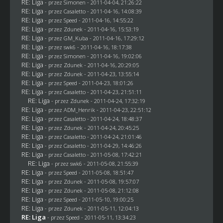
RE: Liga
- przez
Simonen
- 2011-04-04, 21:26:22
RE: Liga
- przez
Casaletto
- 2011-04-16, 14:08:39
RE: Liga
- przez
Speed
- 2011-04-16, 14:55:22
RE: Liga
- przez
Zdunek
- 2011-04-16, 15:53:19
RE: Liga
- przez
GM_Kuba
- 2011-04-16, 17:29:12
RE: Liga
- przez
swk6
- 2011-04-16, 18:17:38
RE: Liga
- przez
Simonen
- 2011-04-16, 19:02:06
RE: Liga
- przez
Zdunek
- 2011-04-16, 20:29:05
RE: Liga
- przez
Zdunek
- 2011-04-23, 13:55:14
RE: Liga
- przez
Speed
- 2011-04-23, 18:01:26
RE: Liga
- przez
Casaletto
- 2011-04-23, 21:51:11
RE: Liga
- przez
Zdunek
- 2011-04-24, 17:32:19
RE: Liga
- przez
ADM_Henrik
- 2011-04-23, 22:51:12
RE: Liga
- przez
Casaletto
- 2011-04-24, 18:48:37
RE: Liga
- przez
Zdunek
- 2011-04-24, 20:45:25
RE: Liga
- przez
Casaletto
- 2011-04-24, 21:01:46
RE: Liga
- przez
Casaletto
- 2011-04-29, 14:46:26
RE: Liga
- przez
Casaletto
- 2011-05-08, 17:42:21
RE: Liga
- przez
swk6
- 2011-05-08, 21:55:39
RE: Liga
- przez
Speed
- 2011-05-08, 18:51:47
RE: Liga
- przez
Zdunek
- 2011-05-08, 19:57:07
RE: Liga
- przez
Zdunek
- 2011-05-08, 21:12:08
RE: Liga
- przez
Speed
- 2011-05-10, 19:00:25
RE: Liga
- przez
Zdunek
- 2011-05-11, 12:04:13
RE: Liga
- przez
Speed
- 2011-05-11, 13:34:23