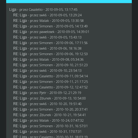
Liga
- przez
Casaletto
- 2010-09-05, 13:17:45
RE: Liga
- przez
swk6
- 2010-09-05, 13:29:24
RE: Liga
- przez
Malak
- 2010-09-05, 13:30:58
RE: Liga
- przez
Simonen
- 2010-09-05, 14:13:49
RE: Liga
- przez
pawelosek
- 2010-09-05, 14:39:01
RE: Liga
- przez
swk6
- 2010-09-05, 15:43:13
RE: Liga
- przez
Simonen
- 2010-09-06, 17:11:56
RE: Liga
- przez
swk6
- 2010-09-06, 18:16:38
RE: Liga
- przez
Simonen
- 2010-09-06, 19:12:53
RE: Liga
- przez
Malak
- 2010-09-08, 05:34:36
RE: Liga
- przez
Simonen
- 2010-09-10, 21:51:23
RE: Liga
- przez
swk6
- 2010-09-10, 23:54:13
RE: Liga
- przez
Casaletto
- 2010-09-11, 09:54:14
RE: Liga
- przez
Simonen
- 2010-09-11, 21:17:25
RE: Liga
- przez
Casaletto
- 2010-09-12, 12:47:52
RE: Liga
- przez
Pjetr
- 2010-09-12, 21:29:19
RE: Liga
- przez
Zdunek
- 2010-09-13, 10:54:00
RE: Liga
- przez
swk6
- 2010-10-20, 19:51:40
RE: Liga
- przez
Simonen
- 2010-10-20, 20:37:41
RE: Liga
- przez
Zdunek
- 2010-10-21, 19:54:41
RE: Liga
- przez
Malak
- 2010-10-24, 07:47:32
RE: Liga
- przez
Simonen
- 2010-10-31, 16:57:01
RE: Liga
- przez
swk6
- 2010-10-31, 17:07:31
RE: Liga
- przez
Casaletto
- 2010-10-31, 18:03:19