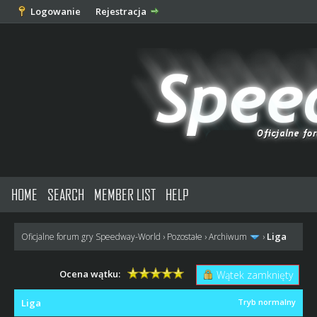
Logowanie
Rejestracja
HOME
SEARCH
MEMBER LIST
HELP
Liga
Oficjalne forum gry Speedway-World
›
Pozostałe
›
Archiwum
›
Ocena wątku:
Wątek zamknięty
Liga
Tryb normalny