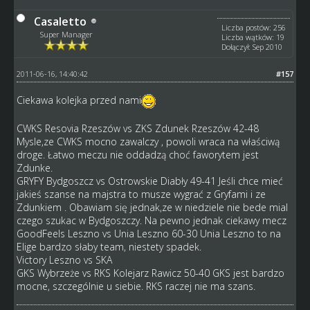
Casaletto
Liczba postów: 256
Super Manager
Liczba wątków: 19
Dołączył: Sep 2010
2011-06-16, 14:40:42
#157
Ciekawa kolejka przed nami
CWKS Resovia Rzeszów vs ZKS Zdunek Rzeszów 42-48
Mysle,ze CWKS mocno zawalczy , powoli wraca na właściwą
droge. Łatwo meczu nie oddadzą choć faworytem jest
Zdunke.
GRYFY Bydgoszcz vs Ostrowskie Diabły 49-41 Jeśli chce mieć
jakieś szanse na majstra to musze wygrać z Gryfami i ze
Zdunkiem . Obawiam się jednak,ze w niedziele nie bede mial
czego szukac w Bydgoszczy. Na pewno jednak ciekawy mecz
GoodFeels Leszno vs Unia Leszno 60-30 Unia Leszno to na
Elige bardzo słaby team, niestety spadek.
Victory Leszno vs SKA
GKS Wybrzeże vs RKS Kolejarz Rawicz 50-40 GKS jest bardzo
mocne, szczególnie u siebie. RKS raczej nie ma szans.