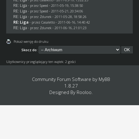
RE: Liga
- przez
Speed
- 2011-05-19, 15:38:50
RE: Liga
- przez
Speed
- 2011-05-21, 20:34:06
RE: Liga
- przez
Zdunek
- 2011-05-28, 18:58:26
RE: Liga
- przez
Casaletto
- 2011-06-16, 14:40:42
RE: Liga
- przez
Zdunek
- 2011-06-16, 21:01:23
Pokaż wersję do druku
Skocz do:
Użytkownicy przeglądający ten wątek: 2 gości
Community Forum Software by
MyBB
1.8.27
Designed By
Rooloo
.