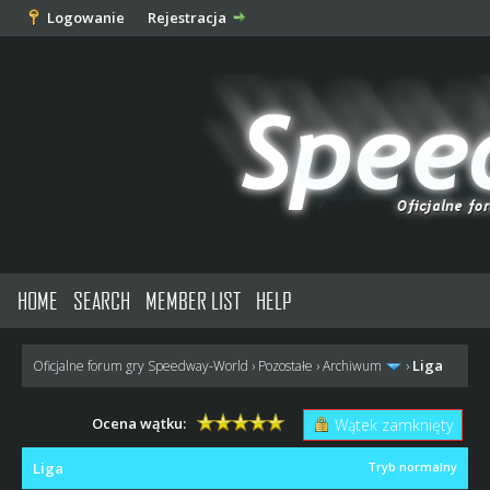
Logowanie
Rejestracja
HOME
SEARCH
MEMBER LIST
HELP
Liga
Oficjalne forum gry Speedway-World
›
Pozostałe
›
Archiwum
›
Ocena wątku:
Wątek zamknięty
Liga
Tryb normalny