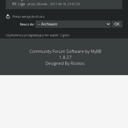
RE: Liga
- przez
Zdunek
- 2011-06-16, 21:01:23
Pokaż wersję do druku
Skocz do:
Użytkownicy przeglądający ten wątek: 2 gości
Community Forum Software by
MyBB
1.8.27
Designed By
Rooloo
.