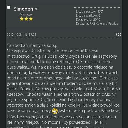
Simonen
Liczba postów: 137
Manager
Liczba wątków: 6
Dołączył: Jul 2010
Drużyna: RKS Kolejarz Rawicz
2010-10-31, 16:57:01
#22
12 spotkań mamy za sobą...
Nie wątpliwe, że tylko pech może odebrać Resovii
mistrzostwo. Drugi Falubaz, który chyba także nie zagrożony
będzie miał medal koloru srebrnego. O 3 miejsce będzie
duża walka... Wg. na dzień dzisiejszy o ostatnie miejsce na
podium będą walczyć drużyny z miejsc 3-5. Teraz bez dwóch
zdań nie ma meczu wygranego, ale i przegranego. O miejsca
gwarantowane baraż z wielkim trudem będzie musiał się bić
mistrz Zdunek. Aż dziw patrząc na tabele... Gabrówka, Diably i
Rzeszów... Choć to właśnie jedna z tych 2 ostatnich drużyny
wg. mnie spadnie. Ciężko ocenić. Liga bardzo wyrównana i
wszystko zmienia się z kolejki na kolejkę. Już widać powoli kto
idzie dobrą drogą mocy
Jestem pełen podziwu Patrickowi,
który bez żadnego transferu przez cały sezon jest na tym, a
nie innym miejscu! No można i by powiedzieć - "Miał ....
szczęście". Tyle ode mnie... mam nadzieje, że i wy nie