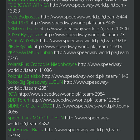
FC BROWAR WITNICA
http://www.speedway-world.pl/i,team-
13333
Frety Bydgoszcz
http://www.speedway-world.pl/i,team-5444
GKM 1979
http://www.speedway-world.pl/i,team-8435
GKM Grudziądz
http://www.speedway-world.pl/i,team-10300
GRYFY Bydgoszcz
http://www.speedway-world.pl/i,team-73
KS ROW RYBNIK
http://www.speedway-world.pl/i,team-9218
PIECHRybnik
http://www.speedway-world.pl/i,team-12819
PKŻ SPARTAKUS Lubań
http://www.speedway-world.pl/i,team-
7246
PolarisPlus Crocodile Niedobczyce
http://www.speedway-
world.pl/i,team-11086
Polonia Osielsko
http://www.speedway-world.pl/i,team-1143
Roko-Big Speedway LUBLIN
http://www.speedway-
world.pl/i,team-2351
ROW
http://www.speedway-world.pl/i,team-2984
SDD Toruń
http://www.speedway-world.pl/i,team-12958
SIDNEY - Orzeł - ŁÓDŹ
http://www.speedway-world.pl/i,team-
3066
Speed Car - MOTOR LUBLIN
http://www.speedway-
world.pl/i,team-4582
Stal-Browar Bialcz
http://www.speedway-world.pl/i,team-
13493