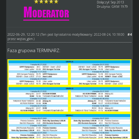
Dołączył: Sep 2013
Drużyna: GKM 1979
2022-06-29, 12:20:12
#4
(Ten post był ostatnio modyfikowany: 2022-08-24, 10:18:00
przez
wojtas_gkm
.)
Faza grupowa TERMINARZ: