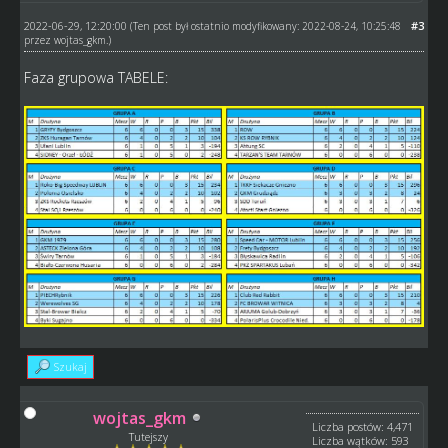
2022-06-29, 12:20:00
#3
(Ten post był ostatnio modyfikowany: 2022-08-24, 10:25:48
przez
wojtas_gkm
.)
Faza grupowa TABELE:
Szukaj
wojtas_gkm
Liczba postów: 4,471
Tutejszy
Liczba wątków: 593