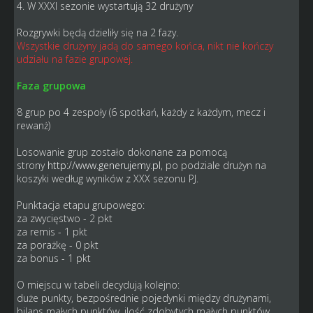
4. W XXXI sezonie wystartują 32 drużyny
Rozgrywki będą dzieliły się na 2 fazy.
Wszystkie drużyny jadą do samego końca, nikt nie kończy
udziału na fazie grupowej.
Faza grupowa
8 grup po 4 zespoły (6 spotkań, każdy z każdym, mecz i
rewanż)
Losowanie grup zostało dokonane za pomocą
strony
http://www.generujemy.pl
, po podziale drużyn na
koszyki według wyników z XXX sezonu PJ.
Punktacja etapu grupowego:
za zwycięstwo - 2 pkt
za remis - 1 pkt
za porażkę - 0 pkt
za bonus - 1 pkt
O miejscu w tabeli decydują kolejno:
duże punkty, bezpośrednie pojedynki między drużynami,
bilans małych punktów, ilość zdobytych małych punktów,