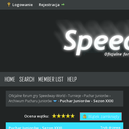
Logowanie
Rejestracja
HOME
SEARCH
MEMBER LIST
HELP
Oficjalne forum gry Speedway-World
›
Turnieje
›
Puchar Juniorów
›
Puchar Juniorów - Sezon XXXI
Archiwum Pucharu Juniorów
›
Ocena wątku:
Wątek zamknięty
Puchar Juniorów - Sezon XXXI
Tryb drzewa