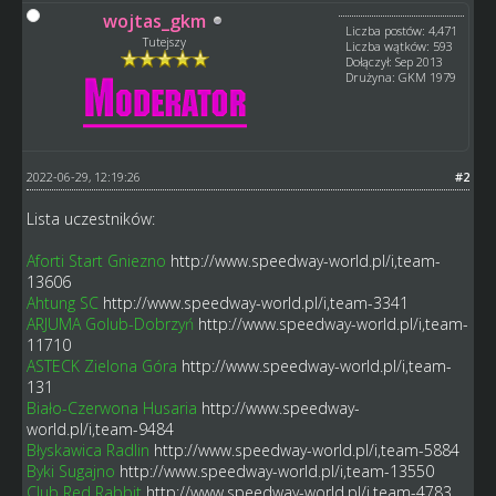
wojtas_gkm
Liczba postów: 4,471
Tutejszy
Liczba wątków: 593
Dołączył: Sep 2013
Drużyna: GKM 1979
2022-06-29, 12:19:26
#2
Lista uczestników:
Aforti Start Gniezno
http://www.speedway-world.pl/i,team-
13606
Ahtung SC
http://www.speedway-world.pl/i,team-3341
ARJUMA Golub-Dobrzyń
http://www.speedway-world.pl/i,team-
11710
ASTECK Zielona Góra
http://www.speedway-world.pl/i,team-
131
Biało-Czerwona Husaria
http://www.speedway-
world.pl/i,team-9484
Błyskawica Radlin
http://www.speedway-world.pl/i,team-5884
Byki Sugajno
http://www.speedway-world.pl/i,team-13550
Club Red Rabbit
http://www.speedway-world.pl/i,team-4783