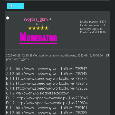
Szukaj
wojtas_gkm
Liczba postów: 4,471
Tutejszy
Liczba wątków: 593
Dołączył: Sep 2013
Drużyna: GKM 1979
2022-06-29, 12:20:29
#5
(Ten post był ostatnio modyfikowany: 2022-08-16, 10:58:20
przez
wojtas_gkm
.)
A 1.1.
http://www.speedway-world.pl/i,live-739547
A 1.2.
http://www.speedway-world.pl/i,live-739345
B 1.1.
http://www.speedway-world.pl/i,live-739302
B 1.2.
http://www.speedway-world.pl/i,live-739348
C 1.1.
http://www.speedway-world.pl/i,live-739362
C 1.2. walkower ZKS Rockets Rzeszów
D 1.1.
http://www.speedway-world.pl/i,live-739346
D 1.2.
http://www.speedway-world.pl/i,live-739634
E 1.1.
http://www.speedway-world.pl/i,live-739401
E 1.2.
http://www.speedway-world.pl/i,live-739385