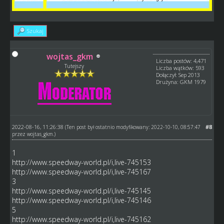
Szukaj
wojtas_gkm
Liczba postów: 4,471
Tutejszy
Liczba wątków: 593
Dołączył: Sep 2013
Drużyna: GKM 1979
2022-08-16, 11:26:38
#8
(Ten post był ostatnio modyfikowany: 2022-10-10, 08:57:47
przez
wojtas_gkm
.)
1
http://www.speedway-world.pl/i,live-745153
http://www.speedway-world.pl/i,live-745167
3
http://www.speedway-world.pl/i,live-745145
http://www.speedway-world.pl/i,live-745146
5
http://www.speedway-world.pl/i,live-745162