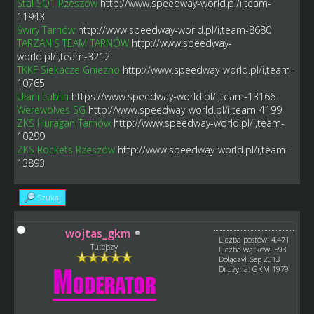
Stal SQ1 Rzeszów
http://www.speedway-world.pl/i,team-
11943
Świry Tarnów
http://www.speedway-world.pl/i,team-8680
TARZAN'S TEAM TARNÓW
http://www.speedway-
world.pl/i,team-3212
TKKF Siekacze Gniezno
http://www.speedway-world.pl/i,team-
10765
Ułani Lublin
https://www.speedway-world.pl/i,team-13166
Werewolves SG
http://www.speedway-world.pl/i,team-4199
ZKS Huragan Tarnów
http://www.speedway-world.pl/i,team-
10299
ZKS Rockets Rzeszów
http://www.speedway-world.pl/i,team-
13893
Szukaj
wojtas_gkm
Liczba postów: 4,471
Tutejszy
Liczba wątków: 593
Dołączył: Sep 2013
Drużyna: GKM 1979