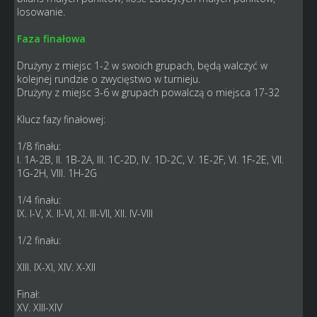
losowanie.
Faza finałowa
Drużyny z miejsc 1-2 w swoich grupach, będą walczyć w
kolejnej rundzie o zwycięstwo w turnieju.
Drużyny z miejsc 3-6 w grupach powalczą o miejsca 17-32
Klucz fazy finałowej:
1/8 finału:
I. 1A-2B, II. 1B-2A, III. 1C-2D, IV. 1D-2C, V. 1E-2F, VI. 1F-2E, VII.
1G-2H, VIII. 1H-2G
1/4 finału:
IX. I-V, X. II-VI, XI. III-VII, XII. IV-VIII
1/2 finału:
XIII. IX-XI, XIV. X-XII
Finał:
XV. XIII-XIV