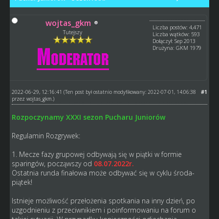
wojtas_gkm
Liczba postów: 4,471
Tutejszy
Liczba wątków: 593
Dołączył: Sep 2013
Drużyna: GKM 1979
2022-06-29, 12:16:41
#1
(Ten post był ostatnio modyfikowany: 2022-07-01, 14:06:38
przez
wojtas_gkm
.)
Rozpoczynamy XXXI sezon Pucharu Juniorów
Regulamin Rozgrywek:
1. Mecze fazy grupowej odbywają się w piątki w formie
sparingów, począwszy od
08.07.2022r.
Ostatnia runda finałowa może odbywać się w cyklu środa-
piątek!
Istnieje możliwość przełożenia spotkania na inny dzień, po
uzgodnieniu z przeciwnikiem i poinformowaniu na forum o