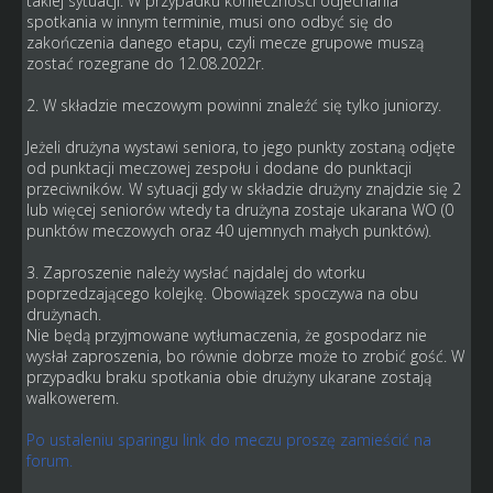
takiej sytuacji. W przypadku konieczności odjechania
spotkania w innym terminie, musi ono odbyć się do
zakończenia danego etapu, czyli mecze grupowe muszą
zostać rozegrane do 12.08.2022r.
2. W składzie meczowym powinni znaleźć się tylko juniorzy.
Jeżeli drużyna wystawi seniora, to jego punkty zostaną odjęte
od punktacji meczowej zespołu i dodane do punktacji
przeciwników. W sytuacji gdy w składzie drużyny znajdzie się 2
lub więcej seniorów wtedy ta drużyna zostaje ukarana WO (0
punktów meczowych oraz 40 ujemnych małych punktów).
3. Zaproszenie należy wysłać najdalej do wtorku
poprzedzającego kolejkę. Obowiązek spoczywa na obu
drużynach.
Nie będą przyjmowane wytłumaczenia, że gospodarz nie
wysłał zaproszenia, bo równie dobrze może to zrobić gość. W
przypadku braku spotkania obie drużyny ukarane zostają
walkowerem.
Po ustaleniu sparingu link do meczu proszę zamieścić na
forum.