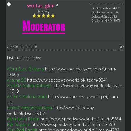
wojtas_gkm
Liczba postów: 4,471
Tutejszy
Liczba wątków: 593
Dołączył: Sep 2013
Drużyna: GKM 1979
2022-06-29, 12:19:26
#2
Lista uczestników:
Aforti Start Gniezno
http://www.speedway-world.pl/i,team-
13606
Ahtung SC
http://www.speedway-world.pl/i,team-3341
ARJUMA Golub-Dobrzyń
http://www.speedway-world.pl/i,team-
11710
ASTECK Zielona Góra
http://www.speedway-world.pl/i,team-
131
Biało-Czerwona Husaria
http://www.speedway-
world.pl/i,team-9484
Błyskawica Radlin
http://www.speedway-world.pl/i,team-5884
Byki Sugajno
http://www.speedway-world.pl/i,team-13550
Club Red Rabbit
http://www.speedway-world.pl/i,team-4783