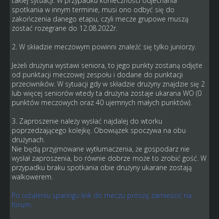
takiej sytuacji. W przypadku konieczności odjechania
spotkania w innym terminie, musi ono odbyć się do
zakończenia danego etapu, czyli mecze grupowe muszą
zostać rozegrane do 12.08.2022r.
2. W składzie meczowym powinni znaleźć się tylko juniorzy.
Jeżeli drużyna wystawi seniora, to jego punkty zostaną odjęte
od punktacji meczowej zespołu i dodane do punktacji
przeciwników. W sytuacji gdy w składzie drużyny znajdzie się 2
lub więcej seniorów wtedy ta drużyna zostaje ukarana WO (0
punktów meczowych oraz 40 ujemnych małych punktów).
3. Zaproszenie należy wysłać najdalej do wtorku
poprzedzającego kolejkę. Obowiązek spoczywa na obu
drużynach.
Nie będą przyjmowane wytłumaczenia, że gospodarz nie
wysłał zaproszenia, bo równie dobrze może to zrobić gość. W
przypadku braku spotkania obie drużyny ukarane zostają
walkowerem.
Po ustaleniu sparingu link do meczu proszę zamieścić na
forum.