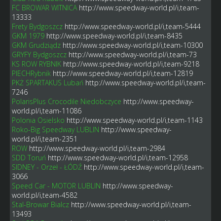
FC BROWAR WITNICA
http://www.speedway-world.pl/i,team-
13333
Frety Bydgoszcz
http://www.speedway-world.pl/i,team-5444
GKM 1979
http://www.speedway-world.pl/i,team-8435
GKM Grudziądz
http://www.speedway-world.pl/i,team-10300
GRYFY Bydgoszcz
http://www.speedway-world.pl/i,team-73
KS ROW RYBNIK
http://www.speedway-world.pl/i,team-9218
PIECHRybnik
http://www.speedway-world.pl/i,team-12819
PKŻ SPARTAKUS Lubań
http://www.speedway-world.pl/i,team-
7246
PolarisPlus Crocodile Niedobczyce
http://www.speedway-
world.pl/i,team-11086
Polonia Osielsko
http://www.speedway-world.pl/i,team-1143
Roko-Big Speedway LUBLIN
http://www.speedway-
world.pl/i,team-2351
ROW
http://www.speedway-world.pl/i,team-2984
SDD Toruń
http://www.speedway-world.pl/i,team-12958
SIDNEY - Orzeł - ŁÓDŹ
http://www.speedway-world.pl/i,team-
3066
Speed Car - MOTOR LUBLIN
http://www.speedway-
world.pl/i,team-4582
Stal-Browar Bialcz
http://www.speedway-world.pl/i,team-
13493