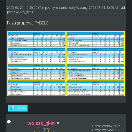
2022-06-29, 12:20:00
#3
(Ten post był ostatnio modyfikowany: 2022-08-24, 10:25:48
przez
wojtas_gkm
.)
Faza grupowa TABELE:
Szukaj
wojtas_gkm
Liczba postów: 4,471
Tutejszy
Liczba wątków: 593