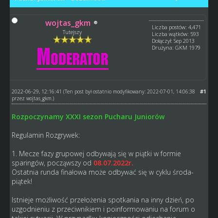
wojtas_gkm
Liczba postów: 4,471
Tutejszy
Liczba wątków: 593
Dołączył: Sep 2013
Drużyna: GKM 1979
2022-06-29, 12:16:41
#1
(Ten post był ostatnio modyfikowany: 2022-07-01, 14:06:38
przez
wojtas_gkm
.)
Rozpoczynamy XXXI sezon Pucharu Juniorów
Regulamin Rozgrywek:
1. Mecze fazy grupowej odbywają się w piątki w formie
sparingów, począwszy od
08.07.2022r.
Ostatnia runda finałowa może odbywać się w cyklu środa-
piątek!
Istnieje możliwość przełożenia spotkania na inny dzień, po
uzgodnieniu z przeciwnikiem i poinformowaniu na forum o