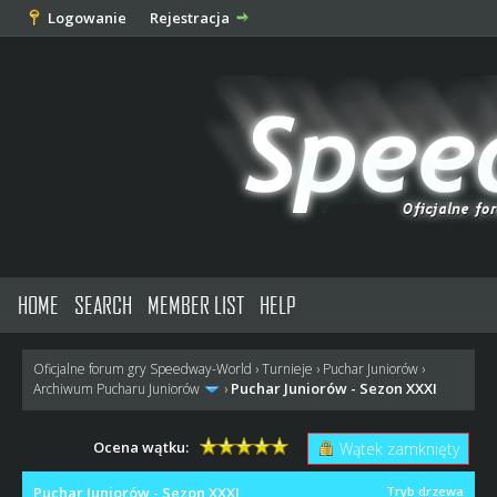
Logowanie
Rejestracja
HOME
SEARCH
MEMBER LIST
HELP
Oficjalne forum gry Speedway-World
›
Turnieje
›
Puchar Juniorów
›
Puchar Juniorów - Sezon XXXI
Archiwum Pucharu Juniorów
›
Ocena wątku:
Wątek zamknięty
Puchar Juniorów - Sezon XXXI
Tryb drzewa