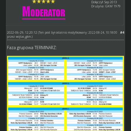
Dołączył: Sep 2013
Drużyna: GKM 1979
2022-06-29, 12:20:12
#4
(Ten post był ostatnio modyfikowany: 2022-08-24, 10:18:00
przez
wojtas_gkm
.)
Faza grupowa TERMINARZ: