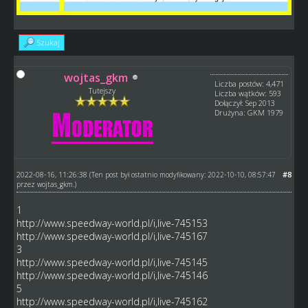
Szukaj
wojtas_gkm
Liczba postów: 4,471
Tutejszy
Liczba wątków: 593
Dołączył: Sep 2013
Drużyna: GKM 1979
2022-08-16, 11:26:38
#8
(Ten post był ostatnio modyfikowany: 2022-10-10, 08:57:47
przez
wojtas_gkm
.)
1
http://www.speedway-world.pl/i,live-745153
http://www.speedway-world.pl/i,live-745167
3
http://www.speedway-world.pl/i,live-745145
http://www.speedway-world.pl/i,live-745146
5
http://www.speedway-world.pl/i,live-745162