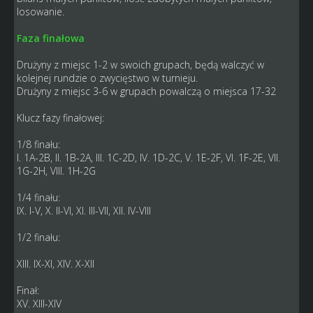
losowanie.
Faza finałowa
Drużyny z miejsc 1-2 w swoich grupach, będą walczyć w
kolejnej rundzie o zwycięstwo w turnieju.
Drużyny z miejsc 3-6 w grupach powalczą o miejsca 17-32
Klucz fazy finałowej:
1/8 finału:
I. 1A-2B, II. 1B-2A, III. 1C-2D, IV. 1D-2C, V. 1E-2F, VI. 1F-2E, VII.
1G-2H, VIII. 1H-2G
1/4 finału:
IX. I-V, X. II-VI, XI. III-VII, XII. IV-VIII
1/2 finału:
XIII. IX-XI, XIV. X-XII
Finał:
XV. XIII-XIV