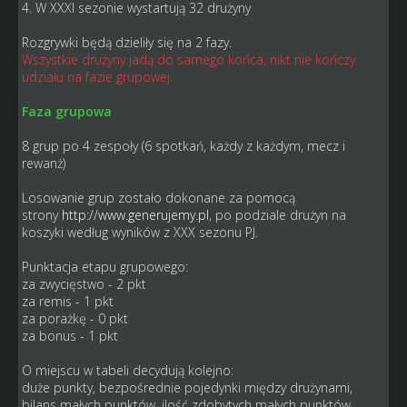
4. W XXXI sezonie wystartują 32 drużyny
Rozgrywki będą dzieliły się na 2 fazy.
Wszystkie drużyny jadą do samego końca, nikt nie kończy
udziału na fazie grupowej.
Faza grupowa
8 grup po 4 zespoły (6 spotkań, każdy z każdym, mecz i
rewanż)
Losowanie grup zostało dokonane za pomocą
strony
http://www.generujemy.pl
, po podziale drużyn na
koszyki według wyników z XXX sezonu PJ.
Punktacja etapu grupowego:
za zwycięstwo - 2 pkt
za remis - 1 pkt
za porażkę - 0 pkt
za bonus - 1 pkt
O miejscu w tabeli decydują kolejno:
duże punkty, bezpośrednie pojedynki między drużynami,
bilans małych punktów, ilość zdobytych małych punktów,