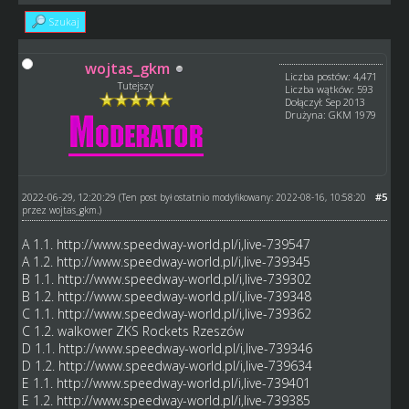
Szukaj
wojtas_gkm
Liczba postów: 4,471
Tutejszy
Liczba wątków: 593
Dołączył: Sep 2013
Drużyna: GKM 1979
2022-06-29, 12:20:29
#5
(Ten post był ostatnio modyfikowany: 2022-08-16, 10:58:20
przez
wojtas_gkm
.)
A 1.1.
http://www.speedway-world.pl/i,live-739547
A 1.2.
http://www.speedway-world.pl/i,live-739345
B 1.1.
http://www.speedway-world.pl/i,live-739302
B 1.2.
http://www.speedway-world.pl/i,live-739348
C 1.1.
http://www.speedway-world.pl/i,live-739362
C 1.2. walkower ZKS Rockets Rzeszów
D 1.1.
http://www.speedway-world.pl/i,live-739346
D 1.2.
http://www.speedway-world.pl/i,live-739634
E 1.1.
http://www.speedway-world.pl/i,live-739401
E 1.2.
http://www.speedway-world.pl/i,live-739385