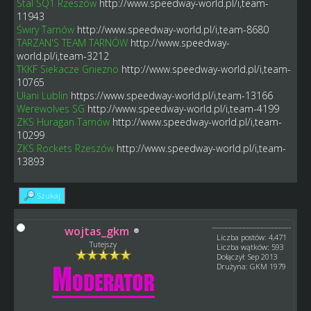
Stal SQ1 Rzeszów
http://www.speedway-world.pl/i,team-
11943
Świry Tarnów
http://www.speedway-world.pl/i,team-8680
TARZAN'S TEAM TARNÓW
http://www.speedway-
world.pl/i,team-3212
TKKF Siekacze Gniezno
http://www.speedway-world.pl/i,team-
10765
Ułani Lublin
https://www.speedway-world.pl/i,team-13166
Werewolves SG
http://www.speedway-world.pl/i,team-4199
ZKS Huragan Tarnów
http://www.speedway-world.pl/i,team-
10299
ZKS Rockets Rzeszów
http://www.speedway-world.pl/i,team-
13893
Szukaj
wojtas_gkm
Liczba postów: 4,471
Tutejszy
Liczba wątków: 593
Dołączył: Sep 2013
Drużyna: GKM 1979