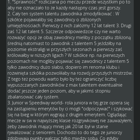
1. "Sprawność" rozliczana po meczu przede wszystkim po to
aby nie oznaczało to że każdy następny czas jest gorszy.
2. Cały ten system talentu zawodnika zmodyfikować : W
szkółce pojawialiby się zawodnicy o zbliżonych
umiejętnościach. Pierwszy z nich załóżmy 12 lat talent 3. Drugi
zaś 12 lat talent 5. Szczerze odpowiedzcie czy nie warto
rozważyć opcji że obaj zawodnicy mieliby z początku zbliżoną
średnią natomiast to zawodnik z talentem 5 jeździłby na
poziomie ekstraligi w przyszłych sezonach a pierwszy zaś
królowałby w niższych ligach ? W szkółce np. na pierwszych
poziomach nie mogliby pojawiać się zawodnicy z talentem 5
tylko zawodnicy dużo słabsi, dopiero im renoma klubu i
rozwinięta szkółka pozwoliłaby na rozwój przyszłych mistrzów.
Z tego też powodu warto było by też ograniczyć liczbę
wypuszczanych zawodników z max talentem ewentualnie
dodać jeszcze jeden poziom, aby w jakimś stopniu
zbalansować cały system.
3. Junior w Speedway world- rola juniora w tej grze opiera się
na zastąpieniu emerytów by ci mogli "odpoczywać" i szykować
się na bieg w którym wygrają z drugim emerytem. Oglądając
mecze w sw w najwyższej klasie rozgrywkowej nie zauważyłem,
żeby zawodnik mający mniej jak 20 lat był w stanie
rywalizować z seniorem. Dochodzi to do tego ze juniorzy
zdobywają punkty walcząc tylko między sobą. Co gdyby