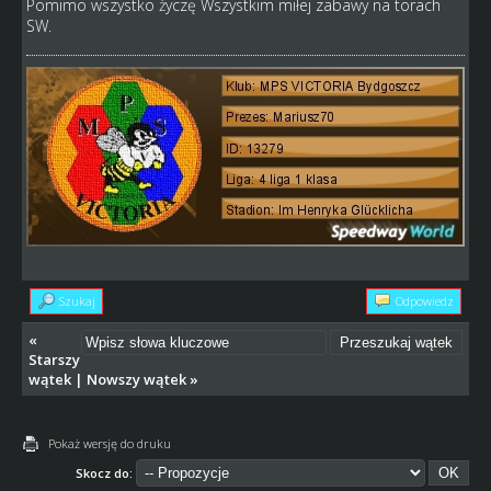
Pomimo wszystko życzę Wszystkim miłej zabawy na torach
SW.
Szukaj
Odpowiedz
«
Starszy
wątek
|
Nowszy wątek
»
Pokaż wersję do druku
Skocz do: