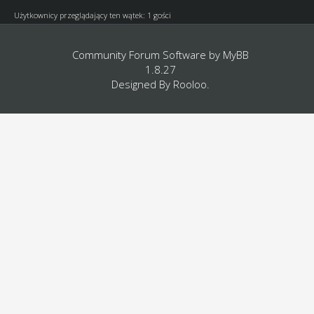
Użytkownicy przeglądający ten wątek: 1 gości
Community Forum Software by
MyBB
1.8.27
Designed By
Rooloo
.