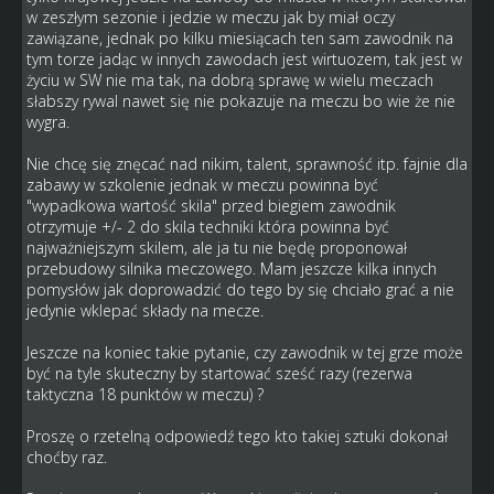
w zeszłym sezonie i jedzie w meczu jak by miał oczy
zawiązane, jednak po kilku miesiącach ten sam zawodnik na
tym torze jadąc w innych zawodach jest wirtuozem, tak jest w
życiu w SW nie ma tak, na dobrą sprawę w wielu meczach
słabszy rywal nawet się nie pokazuje na meczu bo wie że nie
wygra.
Nie chcę się znęcać nad nikim, talent, sprawność itp. fajnie dla
zabawy w szkolenie jednak w meczu powinna być
"wypadkowa wartość skila" przed biegiem zawodnik
otrzymuje +/- 2 do skila techniki która powinna być
najważniejszym skilem, ale ja tu nie będę proponował
przebudowy silnika meczowego. Mam jeszcze kilka innych
pomysłów jak doprowadzić do tego by się chciało grać a nie
jedynie wklepać składy na mecze.
Jeszcze na koniec takie pytanie, czy zawodnik w tej grze może
być na tyle skuteczny by startować sześć razy (rezerwa
taktyczna 18 punktów w meczu) ?
Proszę o rzetelną odpowiedź tego kto takiej sztuki dokonał
choćby raz.