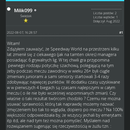
Milik099
Liczba postów: 2
Świeżak
Liczba wątków: 1
Dołączył: Aug 2022
2022-08-07, 16:28:57
#1
Witam!
Zdążyłem zauważyć, że Speedway World na przestrzeni kilku
lat zmienił się z ciekawego (jak na tamten okres) managera
posiadając 6 grywalnych lig. W tej chwili gra przypomina
pewnego rodzaju potyczkę szachową, polegającą na tym
żeby podczas meczu zawodnicy w wieku 26+ byli ciągle
zmieniani juniorami a sami seniorzy startowali 3-4 razy
zdobywając najwięcej punktów. W dodatku czasy uzyskiwane
w w pierwszych 4 biegach są czasami najlepszymi w całym
meczu ( o ile nie było wcześniej wspomnianych zmian). Czy
właśnie o taki rezultat twórcom chodziło ? Czemu nie można
usuwać sprawności, którą tak naprawdę możemy nazwać
zmęczeniem bo tak to wygląda, dopiero po meczu ? Na 100%
większość odpowiedziała by, że wszyscy jechali by emerytami.
itp itd, ale nad tym też można pomyśleć. Myślałem nad
rozwiązaniem sugerując się rzeczywistością w żużlu tzn. :