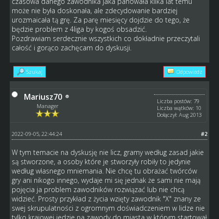
czasowa danego zawodnika jaka panowała kilka lat temu
może nie była doskonała, ale zdecydowanie bardziej
urozmaicała tą grę. Za parę miesięcy dojdzie do tego, że
będzie problem z 4liga by kogoś obsadzić.
Pozdrawiam serdecznie wszystkich co dokładnie przeczytali
całość i gorąco zachęcam do dyskusji.
Szukaj
Odpowiedz
Mariusz70
Liczba postów: 79
Manager
Liczba wątków: 10
Dołączył: Aug 2013
2022-09-05, 22:44:24
#2
W tym temacie na dyskusję nie licz, gramy według zasad jakie
są stworzone, a osoby które je stworzyły robiły to jedynie
według własnego mniemania. Nie chcę tu obrażać twórców
gry ani nikogo innego, wydaje mi się jednak że sami nie mają
pojęcia ja problem zawodników rozwiązać lub nie chcą
widzieć. Prosty przykład z życia wzięty zawodnik "X" znany ze
swej skrupulatności z ogromnym doświadczeniem w lidze nie
tylko krajowej jedzie na zawody do miasta w którym startował