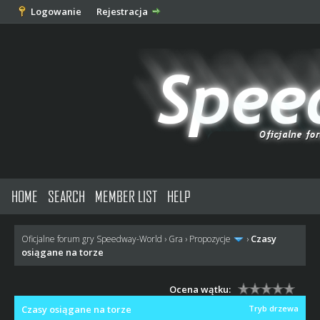
Logowanie
Rejestracja
HOME
SEARCH
MEMBER LIST
HELP
Czasy
Oficjalne forum gry Speedway-World
›
Gra
›
Propozycje
›
osiągane na torze
Ocena wątku:
Czasy osiągane na torze
Tryb drzewa