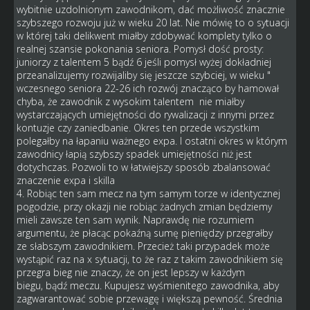
wybitnie uzdolnionym zawodnikom, dać możliwość znacznie
szybszego rozwoju już w wieku 20 lat. Nie mówię to o sytuacji
w której taki delikwent miałby zdobywać komplety tylko o
realnej szansie pokonania seniora. Pomysł dość prosty:
juniorzy z talentem 5 bądź 6 jeśli pomysł wyżej dokładniej
przeanalizujemy rozwijaliby się jeszcze szybciej, w wieku "
wczesnego seniora 22-26 ich rozwój znacząco by hamował
chyba, że zawodnik z wysokim talentem nie miałby
wystarczających umiejętności do rywalizacji z innymi przez
kontuzje czy zaniedbanie. Okres ten przede wszystkim
polegałby na łapaniu ważnego expa. I ostatni okres w którym
zawodnicy łapią szybszy spadek umiejętności niż jest
dotychczas. Pozwoli to w łatwiejszy sposób zbalansować
znaczenie expa i skilla
4. Robiąc ten sam mecz na tym samym torze w identycznej
pogodzie, przy okazji nie robiąc żadnych zmian będziemy
mieli zawsze ten sam wynik. Naprawdę nie rozumiem
argumentu, że płacąc pokaźną sumę pieniędzy przegrałby
ze słabszym zawodnikiem. Przecież taki przypadek może
wystąpić raz na x sytuacji, to że raz z takim zawodnikiem się
przegra bieg nie znaczy, że on jest lepszy w każdym
biegu, bądź meczu. Kupujesz wyśmienitego zawodnika, aby
zagwarantować sobie przewagę i większą pewność. Średnia