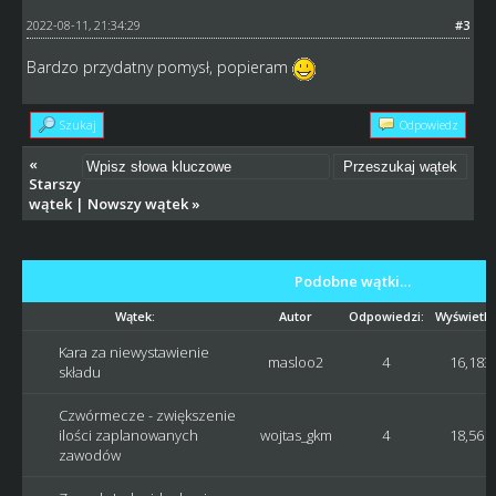
2022-08-11, 21:34:29
#3
Bardzo przydatny pomysł, popieram
Szukaj
Odpowiedz
«
Starszy
wątek
|
Nowszy wątek
»
Podobne wątki…
Wątek:
Autor
Odpowiedzi:
Wyświetle
Kara za niewystawienie
masloo2
4
16,183
składu
Czwórmecze - zwiększenie
ilości zaplanowanych
wojtas_gkm
4
18,561
zawodów