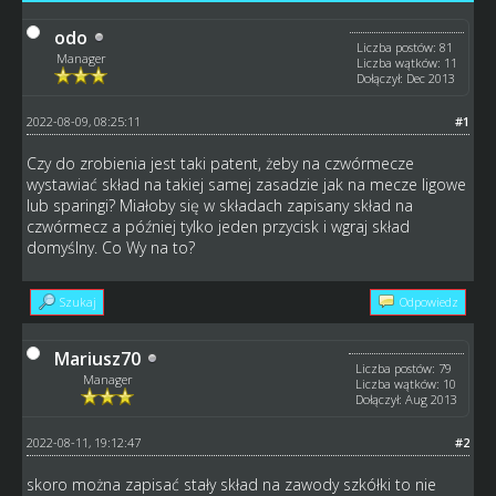
odo
Liczba postów: 81
Manager
Liczba wątków: 11
Dołączył: Dec 2013
2022-08-09, 08:25:11
#1
Czy do zrobienia jest taki patent, żeby na czwórmecze
wystawiać skład na takiej samej zasadzie jak na mecze ligowe
lub sparingi? Miałoby się w składach zapisany skład na
czwórmecz a później tylko jeden przycisk i wgraj skład
domyślny. Co Wy na to?
Szukaj
Odpowiedz
Mariusz70
Liczba postów: 79
Manager
Liczba wątków: 10
Dołączył: Aug 2013
2022-08-11, 19:12:47
#2
skoro można zapisać stały skład na zawody szkółki to nie