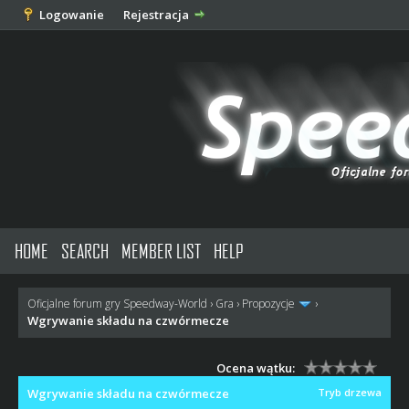
Logowanie
Rejestracja
HOME
SEARCH
MEMBER LIST
HELP
Oficjalne forum gry Speedway-World
›
Gra
›
Propozycje
›
Wgrywanie składu na czwórmecze
Ocena wątku:
Wgrywanie składu na czwórmecze
Tryb drzewa