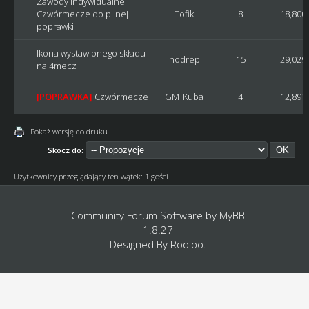
Zawody Indywidualne i
Czwórmecze do pilnej
Tofik
8
18,800
poprawki
Ikona wystawionego składu
nodrep
15
29,029
na 4mecz
[POPRAWKA]
Czwórmecze
GM_Kuba
4
12,891
Pokaż wersję do druku
Skocz do:
Użytkownicy przeglądający ten wątek: 1 gości
Community Forum Software by
MyBB
1.8.27
Designed By
Rooloo
.