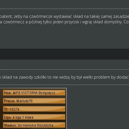
i patent, żeby na czwórmecze wystawiać skład na takiej samej zasadzie
a czwórmecz a później tylko jeden przycisk i wgraj skład domyślny. Co
 skład na zawody szkółki to nie widzę by był wielki problem by dod