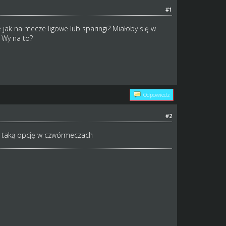
#1
 jak na mecze ligowe lub sparingi? Miałoby się w
 Wy na to?
Odpowiedz
#2
ać taką opcję w czwórmeczach