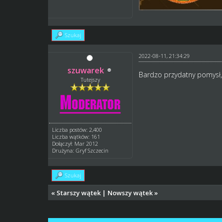
Szukaj
2022-08-11, 21:34:29
szuwarek
Bardzo przydatny pomysł
Tutejszy
Liczba postów: 2,400
Liczba wątków: 161
Dołączył: Mar 2012
Drużyna: Gryf Szczecin
Szukaj
«
Starszy wątek
|
Nowszy wątek
»