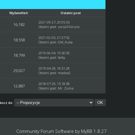
Wyświetleń:
Ostatni post
2021-09-27, 20:05:55
16,182
Ostatni post
:
zara241bruno
2021-02-05, 21:37:52
18,558
Ostatni post
:
GM_Kuba
2019-06-04, 19:50:50
18,799
Ostatni post
:
Selby
2019-04-28, 18:51:28
29,027
Ostatni post
:
masloo2
2018-07-29, 15:18:58
12,887
Ostatni post
:
Mr. Zuma
kocz do:
Community Forum Software by
MyBB 1.8.27