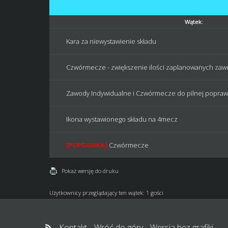
Wątek:
Kara za niewystawienie składu
Czwórmecze - zwiększenie ilości zaplanowanych za
Zawody Indywidualne i Czwórmecze do pilnej popraw
Ikona wystawionego składu na 4mecz
[POPRAWKA]
Czwórmecze
Pokaż wersję do druku
Użytkownicy przeglądający ten wątek: 1 gości
Kontakt
Wróć do góry
Wersja bez grafiki