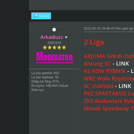
Szukaj
2022-09-10, 09:40:47
(Ten post by
Arkadiusz
2 Liga
KRZYZAK
ARJUMA Golub-Dob
Ahtung SC
-
LINK
KS ROW RYBNIK
-
L
Liczba postów: 892
WRZ Wola Rzędziń
Liczba wątków: 59
Dołączył: May 2016
SC Uckfield
-
LINK
Drużyna: ARJUMA Golub-
Dobrzyn
PKŻ SPARTAKUS L
ŻKS Budowlani Ryb
Misiek Speedway 