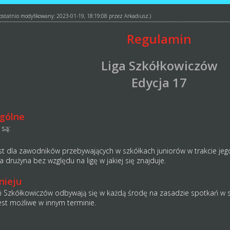
ł ostatnio modyfikowany: 2023-01-19, 18:19:08 przez
Arkadiusz
.)
Regulamin
Liga Szkółkowiczów
Edycja 17
Ogólne
 są:
est dla zawodników przebywających w szkółkach juniorów w trakcie jego
 drużyna bez względu na ligę w jakiej się znajduje.
nieju
gi Szkółkowiczów odbywają się w każdą środę na zasadzie spotkań w s
est możliwe w innym terminie.