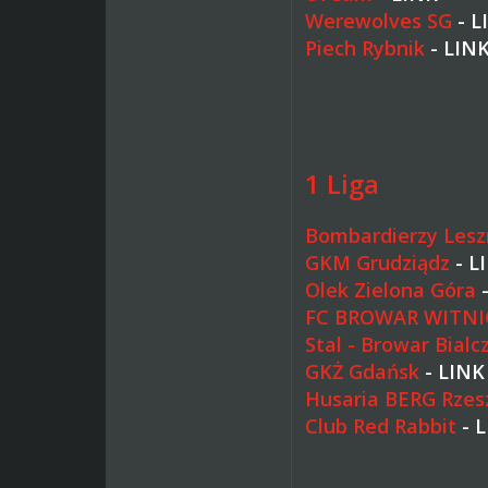
Werewolves SG
-
L
Piech Rybnik
-
LIN
1 Liga
Bombardierzy Lesz
GKM Grudziądz
-
L
Olek Zielona Góra
FC BROWAR WITNI
Stal - Browar Bialc
GKŻ Gdańsk
-
LINK
Husaria BERG Rze
Club Red Rabbit
-
L