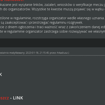
akazane jest wysyłanie linków, zażaleń, wniosków o weryfikacje meczu 
 do organizatorów. Wszystkie te kwestie muszą pojawić się w wątku 
reślone w regulaminie, rozstrzyga organizator wedle własnego uznania.
 są zaakceptować i przestrzegać regulaminu rozgrywek.
cie z dniem ogłoszenia i traci ważność wraz z zakończeniem danej edyc
jęte w regulaminie organizator zastrzega sobie rozwiązywać we własnym
ł ostatnio modyfikowany: 2023-01-18, 21:15:45 przez
Arkadiusz
.)
K
oszcz
-
LINK