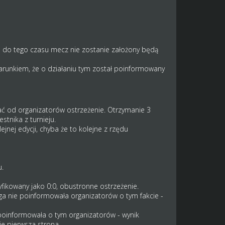
śli do tego czasu mecz nie zostanie założony będą
arunkiem, że o działaniu tym został poinformowany
tać od organizatorów ostrzeżenie. Otrzymanie 3
stnika z turnieju.
jnej edycji, chyba że to kolejne z rzędu
.
fikowany jako 0:0, obustronne ostrzeżenie.
a nie poinformowała organizatorów o tym fakcie -
poinformowała o tym organizatorów - wynik
pierwsza strona.