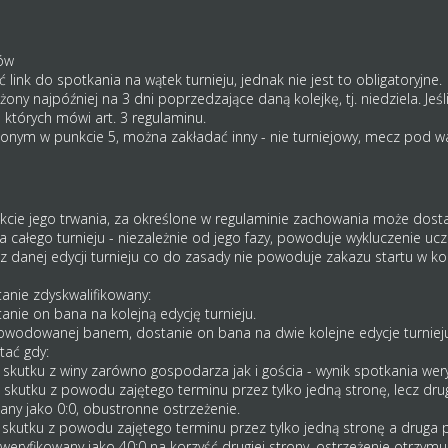
ów
 link do spotkania na wątek turnieju, jednak nie jest to obligatoryjne.
ony najpóźniej na 3 dni poprzedzające daną kolejkę, tj. niedziela. Je
 których mówi art. 3 regulaminu.
lonym w punkcie 5, można zakładać inny - nie turniejowy, mecz pod w
trakcie jego trwania, za określone w regulaminie zachowania może dos
a całego turnieju - niezależnie od jego fazy, powoduje wykluczenie ucze
z danej edycji turnieju co do zasady nie powoduje zakazu startu w kole
stanie zdyskwalifikowany:
anie on bana na kolejną edycję turnieju.
wodowanej banem, dostanie on bana na dwie kolejne edycje turnieju
tać gdy:
utku z winy zarówno gospodarza jak i gościa - wynik spotkania wery
kutku z powodu zajętego terminu przez tylko jedną stronę, lecz drug
any jako 0:0, obustronne ostrzeżenie.
kutku z powodu zajętego terminu przez tylko jedną stronę a druga 
 jako 40:0 na korzyść drugiej strony, ostrzeżenie otrzymuje 