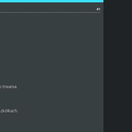
#1
 trwania.
zkółkach.