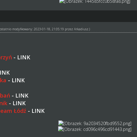
ł ostatnio modyfikowany: 2023-01-18, 21:05:19 przez
Arkadiusz
.)
rzyń
-
LINK
INK
ska
-
LINK
ubań
-
LINK
nik
-
LINK
Team Łódź
-
LINK