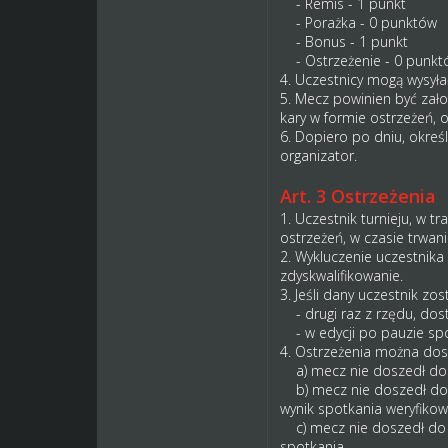
- Remis - 1 punkt
- Porażka - 0 punktów
- Bonus - 1 punkt
- Ostrzeżenie - 0 punkt
4. Uczestnicy mogą wysyłać
5. Mecz powinien być założ
kary w formie ostrzeżeń, o
6. Dopiero po dniu, okreś
organizator.
Art. 3 Ostrzeżenia
1. Uczestnik turnieju, w 
ostrzeżeń, w czasie trwani
2. Wykluczenie uczestnika 
zdyskwalifikowanie.
3. Jeśli dany uczestnik zo
- drugi raz z rzędu, dost
- w edycji po pauzie spo
4. Ostrzeżenia można dos
a) mecz nie doszedł do sk
b) mecz nie doszedł do s
wynik spotkania weryfikow
c) mecz nie doszedł do s
spotkania weryfikowany