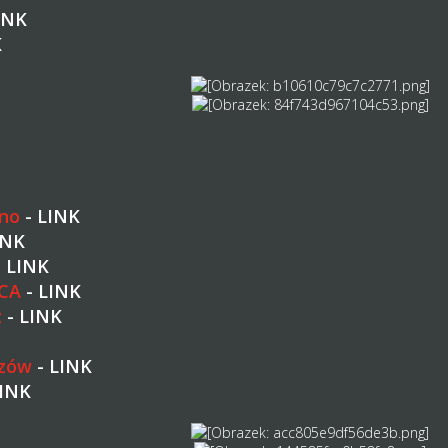
INK
K
no
-
LINK
INK
-
LINK
CA
-
LINK
z
-
LINK
szów
-
LINK
INK