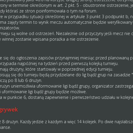
ny w terminie określonym w art. 2 pkt. 5 - obustronne ostrzeżenie, je
aś ze stron poinformowała o tym na forum.
 że w przypadku sytuacji określonej w artykule 3 punkt 3 podpunkt b,
ma zajęty termin to wynik meczu automatycznie będzie weryfikowany j
nizatorów.
urnieju są wolne od ostrzeżeń. Niezależnie od przyczyny jeśli mecz nie
e winnej zostanie wpisana porażka a nie ostrzeżenie.
e się do ogłoszenia zapisów przynajmniej miesiąc przed planowaną pie
rzypada najpóźniej na tydzień przed pierwszą kolejką turnieju.
ają drużyny, które startowały w poprzedniej edycji turnieju.
isują się do turnieju będą przydzielane do lig bądź grup na zasadzie "
iczą po 8 lub 6 drużyn.
 drużyn uniemożliwia uformowanie ligi bądź grupy, organizator zastrzeg
 uformowanie ligi bądź grupy będzie możliwe.
 w punkcie 6, dostaną zapewnienie i pierwszeństwo udziału w kolejnej ed
zgrywek
e z 8 drużyn. Każdy jedzie z każdym a więc 14 kolejek. Po dwie najsłabsz
wanse.