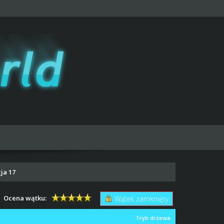
ja 17
Ocena wątku:
Wątek zamknięty
Tryb drzewa