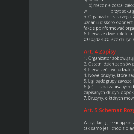
d) mecz nie został założo
w przypadku gdy któr
5. Organizator zastrzega,
uznaniu iż skoro oponent 
fakcie poinformować orga
6. Pierwsze dwie kolejki t
0:0 bądź 40:0 lecz drużyni
Art. 4 Zapisy
1. Organizator zobowiązuj
2. Ostatni dzień zapisów p
3. Pierwszeństwo udziału m
4. Nowe drużyny, które zap
5. Ligi bądź grupy zawsze l
6. Jeśli liczba zapisanych
zapisanych drużyn, dopóki
7. Drużyny, o których mowa
Art. 5 Schemat Ro
Wszystkie ligi składają si
tak samo jesli chodiz o a