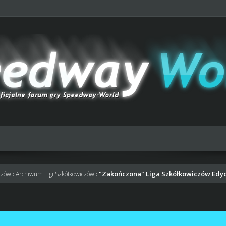
"Zakończona" Liga Szkółkowiczów Edyc
czów
›
Archiwum Ligi Szkółkowiczów
›