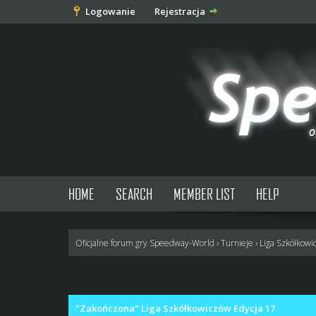
Logowanie
Rejestracja
HOME
SEARCH
MEMBER LIST
HELP
Oficjalne forum gry Speedway-World
›
Turnieje
›
Liga Szkółkowi
1 głosów - średnia: 5
1
2
3
4
5
"Zakończona" Liga Szkółkowiczów Edycja 17