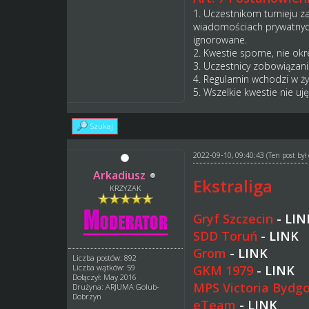
1. Uczestnikom turnieju z
wiadomościach prywatnych
ignorowane.
2. Kwestie sporne, nie ok
3. Uczestnicy zobowiązani
4. Regulamin wchodzi w ży
5. Wszelkie kwestie nie u
Szukaj
2022-09-10, 09:40:43
(Ten post by
Arkadiusz
Ekstraliga
KRZYZAK
Gryf Szczecin
-
LIN
SDD Toruń
-
LINK
Grom
-
LINK
Liczba postów: 892
GKM 1979
-
LINK
Liczba wątków: 59
Dołączył: May 2016
MPS Victoria Bydg
Drużyna: ARJUMA Golub-
Dobrzyn
eTeam
-
LINK