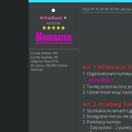
2022-09-10, 09:40:10
(Ten post by
Arkadiusz
KRZYZAK
Liczba postów: 892
Liczba wątków: 59
Dołączył: May 2016
Drużyna: ARJUMA Golub-
Art. 1 Informacje 
Dobrzyn
1. Organizatorami turnieju
- Arkadiusz
2. Turniej przeznaczony j
3. Udział może wziąć każda
Art. 2. Przebieg Tur
1. Spotkania w ramach Li
2. Rozegranie meczu nie j
3. Punktacja turnieju:
- Zwycięstwo - 2 punkty