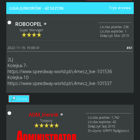
LIGA JUNIORÓW - 42 SEZON
Tryb drzewa
ROBOOPEL
Liczba postów: 256
Super Manager
Liczba wątków: 1
Dołączył: Mar 2019
2022-11-19, 19:08:41
#61
2LJ
Kolejka-7-
https://www.speedway-world.pl/i,4mecz_live-101536
Kolejka-10
https://www.speedway-world.pl/i,4mecz_live-101537
Szukaj
ADM_Henrik
Liczba postów: 1,742
Tutejszy
Liczba wątków: 42
Dołączył: Sep 2010
Drużyna: GRYFY Bydgoszcz