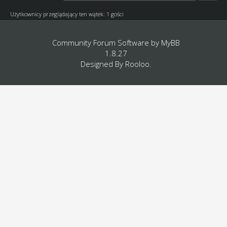
Użytkownicy przeglądający ten wątek: 1 gości
Community Forum Software by
MyBB
1.8.27
Designed By
Rooloo
.