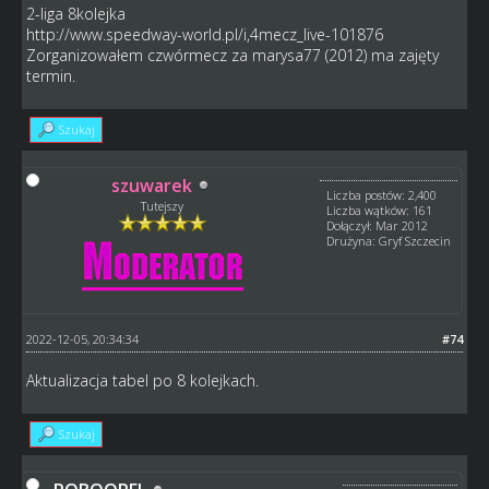
2-liga 8kolejka
http://www.speedway-world.pl/i,4mecz_live-101876
Zorganizowałem czwórmecz za marysa77 (2012) ma zajęty
termin.
Szukaj
szuwarek
Liczba postów: 2,400
Tutejszy
Liczba wątków: 161
Dołączył: Mar 2012
Drużyna: Gryf Szczecin
2022-12-05, 20:34:34
#74
Aktualizacja tabel po 8 kolejkach.
Szukaj