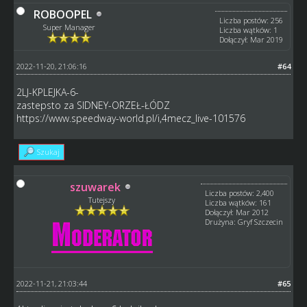
ROBOOPEL
Liczba postów: 256
Super Manager
Liczba wątków: 1
Dołączył: Mar 2019
2022-11-20, 21:06:16
#64
2LJ-KPLEJKA-6-
zastepsto za SIDNEY-ORZEŁ-ŁÓDZ
https://www.speedway-world.pl/i,4mecz_live-101576
Szukaj
szuwarek
Liczba postów: 2,400
Tutejszy
Liczba wątków: 161
Dołączył: Mar 2012
Drużyna: Gryf Szczecin
2022-11-21, 21:03:44
#65