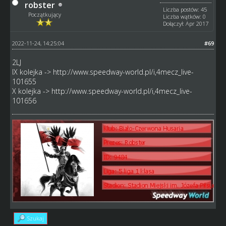
robster
Liczba postów: 45
Początkujący
Liczba wątków: 0
Dołączył: Apr 2017
2022-11-24, 14:25:04
#69
2LJ
IX kolejka ->
http://www.speedway-world.pl/i,4mecz_live-
101655
X kolejka ->
http://www.speedway-world.pl/i,4mecz_live-
101656
Szukaj