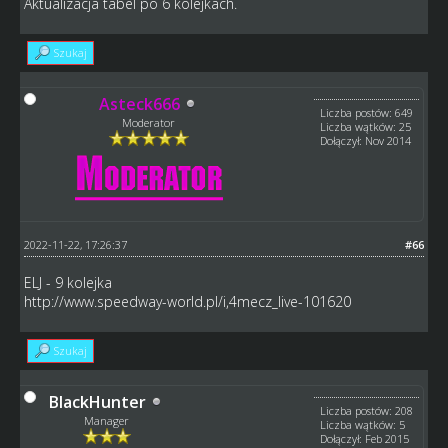
Aktualizacja tabel po 6 kolejkach.
Szukaj
Asteck666
Liczba postów: 649
Moderator
Liczba wątków: 25
Dołączył: Nov 2014
2022-11-22, 17:26:37
#66
ELJ - 9 kolejka
http://www.speedway-world.pl/i,4mecz_live-101620
Szukaj
BlackHunter
Liczba postów: 208
Manager
Liczba wątków: 5
Dołączył: Feb 2015