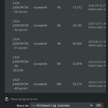
LIGA
2026-03-16, 21:
JUNIORÓW
szuwarek
93
17,312
Ostatni post
:
sz
- 53 sezon
LIGA
2025-12-01, 18:
JUNIORÓW
szuwarek
86
20,745
Ostatni post
:
sz
- 52 sezon
LIGA
2025-08-21, 16:
JUNIORÓW
szuwarek
96
43,463
Ostatni post
:
sz
- 51 sezon
LIGA
JUNIORÓW
2025-05-09, 06:
szuwarek
89
52,818
- 50
Ostatni post
:
Ast
SEZON
LIGA
2025-01-24, 12:
JUNIORÓW
szuwarek
106
35,274
Ostatni post
:
sz
- 49 sezon
Pokaż wersję do druku
Skocz do: