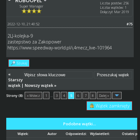
ROBOOPEL
Liczba postów: 256
Super Manager
Liczba wątków: 1
Dołączył: Mar 2019
2022-12-10, 21:40:52
#75
2LJ-kolejka-9
zastepstwo za Zakopower
https://www.speedway-world.pl/i,4mecz_live-101964
Szukaj
«
Starszy
wątek
|
Nowszy wątek
»
Strony (8):
« Wstecz
1
…
3
4
5
6
7
8
Dalej »
Wątek zamknięty
Podobne wątki…
Wątek:
Autor
Odpowiedzi:
Wyświetleń:
Ostatni po