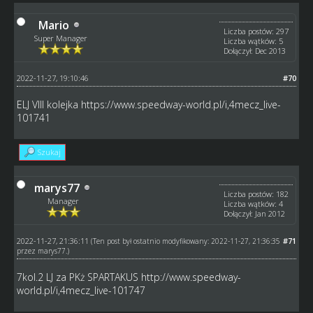
Mario
Liczba postów: 297
Super Manager
Liczba wątków: 5
Dołączył: Dec 2013
2022-11-27, 19:10:46
#70
ELJ VIII kolejka
https://www.speedway-world.pl/i,4mecz_live-
101741
Szukaj
marys77
Liczba postów: 182
Manager
Liczba wątków: 4
Dołączył: Jan 2012
2022-11-27, 21:36:11
#71
(Ten post był ostatnio modyfikowany: 2022-11-27, 21:36:35
przez
marys77
.)
7kol.2 LJ za PKż SPARTAKUS
http://www.speedway-
world.pl/i,4mecz_live-101747