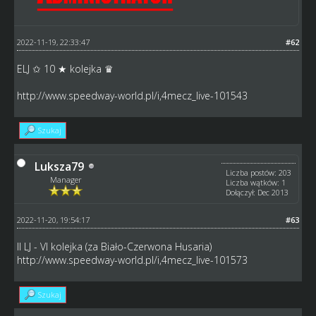
2022-11-19, 22:33:47
#62
ELJ ✩ 10 ★ kolejka ♛
http://www.speedway-world.pl/i,4mecz_live-101543
Szukaj
Luksza79
Liczba postów: 203
Manager
Liczba wątków: 1
Dołączył: Dec 2013
2022-11-20, 19:54:17
#63
II LJ - VI kolejka (za Biało-Czerwona Husaria)
http://www.speedway-world.pl/i,4mecz_live-101573
Szukaj