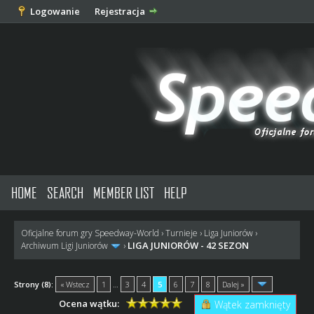
Logowanie
Rejestracja
HOME
SEARCH
MEMBER LIST
HELP
Oficjalne forum gry Speedway-World
›
Turnieje
›
Liga Juniorów
›
LIGA JUNIORÓW - 42 SEZON
Archiwum Ligi Juniorów
›
Strony (8):
« Wstecz
1
…
3
4
5
6
7
8
Dalej »
Ocena wątku:
Wątek zamknięty