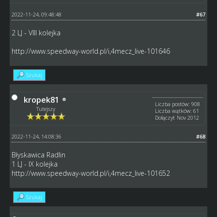
2022-11-24, 09:48:48
#67
2 LJ - VIII kolejka
http://www.speedway-world.pl/i,4mecz_live-101646
Szukaj
kropek81
Liczba postów: 908
Tutejszy
Liczba wątków: 61
Dołączył: Nov 2012
2022-11-24, 14:08:36
#68
Błyskawica Radlin
1 LJ - IX kolejka
http://www.speedway-world.pl/i,4mecz_live-101652
Szukaj