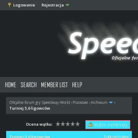
Logowanie
Rejestracja
HOME
SEARCH
MEMBER LIST
HELP
Oficjalne forum gry Speedway-World
›
Pozostałe
›
Archiwum
›
Turniej 5,6 ligowców
Ocena wątku:
Wątek zamknięty
Turniej 5,6 ligowców
Tryb normalny