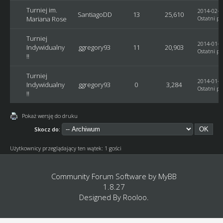
Turniej im.
2014-02-1
SantiagoDD
13
25,610
Mariana Rose
Ostatni po
Turniej
2014-01-3
Indywidualny
ggregory93
11
20,903
Ostatni po
!!
Turniej
2014-01-3
Indywidualny
ggregory93
0
3,284
Ostatni po
!!
Pokaż wersję do druku
Skocz do:
Użytkownicy przeglądający ten wątek: 1 gości
Community Forum Software by
MyBB
1.8.27
Designed By
Rooloo
.