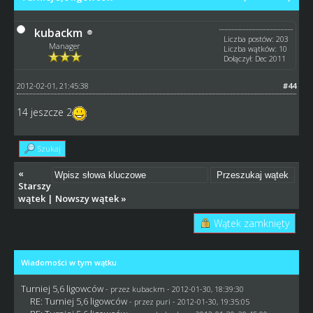
kubackm
Liczba postów: 203
Manager
Liczba wątków: 10
Dołączył: Dec 2011
2012-02-01, 21:45:38
#44
14 jeszcze 2
Szukaj
«
Starszy
wątek
|
Nowszy wątek
»
Wątek zamknięty
Wiadomości w tym wątku
Turniej 5,6 ligowców
- przez
kubackm
- 2012-01-30, 18:39:30
RE: Turniej 5,6 ligowców
- przez
puri
- 2012-01-30, 19:35:05