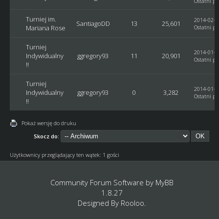
Ostatni po
Turniej im.
2014-02-1
SantiagoDD
13
25,601
Mariana Rose
Ostatni po
Turniej
2014-01-3
Indywidualny
ggregory93
11
20,901
Ostatni po
!!
Turniej
2014-01-3
Indywidualny
ggregory93
0
3,282
Ostatni po
!!
Pokaż wersję do druku
Skocz do:
Użytkownicy przeglądający ten wątek: 1 gości
Community Forum Software by
MyBB
1.8.27
Designed By
Rooloo
.