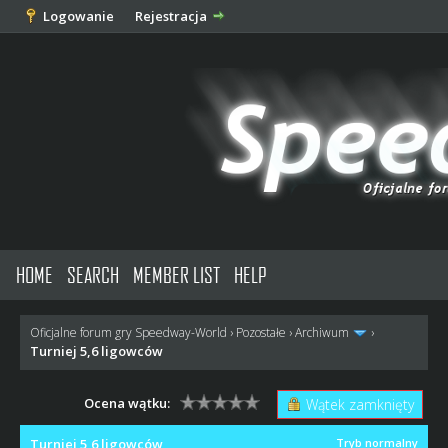
Logowanie
Rejestracja
HOME
SEARCH
MEMBER LIST
HELP
Oficjalne forum gry Speedway-World
›
Pozostałe
›
Archiwum
›
Turniej 5,6 ligowców
Ocena wątku:
Wątek zamknięty
Turniej 5,6 ligowców
Tryb normalny