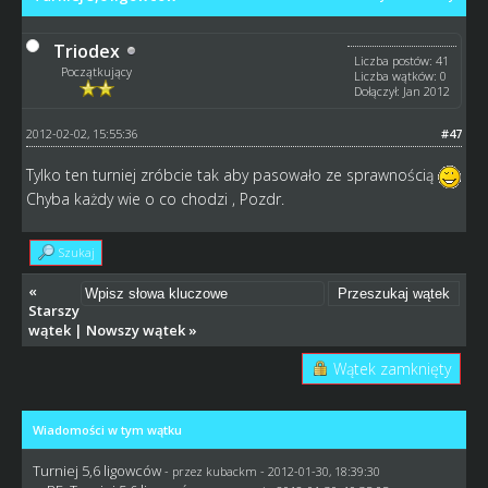
Triodex
Liczba postów: 41
Początkujący
Liczba wątków: 0
Dołączył: Jan 2012
2012-02-02, 15:55:36
#47
Tylko ten turniej zróbcie tak aby pasowało ze sprawnością
Chyba każdy wie o co chodzi , Pozdr.
Szukaj
«
Starszy
wątek
|
Nowszy wątek
»
Wątek zamknięty
Wiadomości w tym wątku
Turniej 5,6 ligowców
- przez
kubackm
- 2012-01-30, 18:39:30