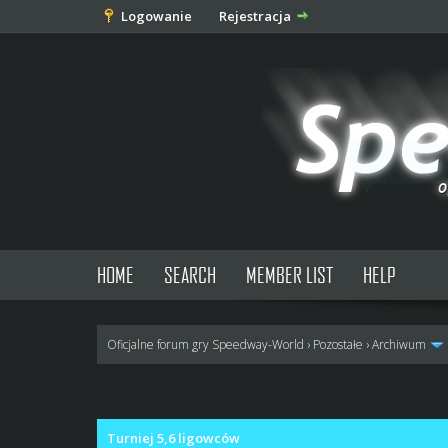
Logowanie
Rejestracja
HOME
SEARCH
MEMBER LIST
HELP
Oficjalne forum gry Speedway-World
›
Pozostałe
›
Archiwum
0 głosów - średnia: 0
1
2
3
4
5
Turniej 5,6 ligowców