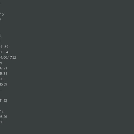
5
:15
5
0
0
7
:41:39
:39:54
4, 00:17:33
39
32:21
48:31
:03
45:59
4
41:53
6
:12
23:26
:08
5