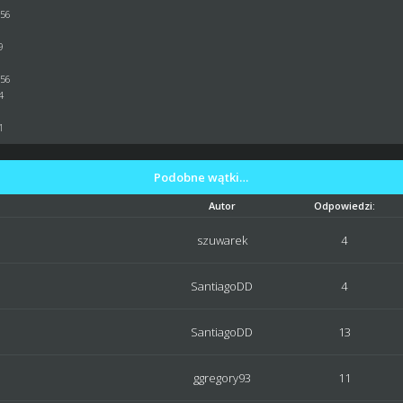
:56
9
:56
4
1
Podobne wątki…
Autor
Odpowiedzi:
szuwarek
4
SantiagoDD
4
SantiagoDD
13
ggregory93
11