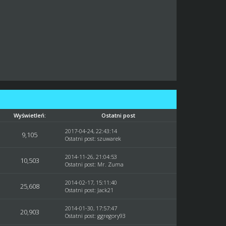
Wyświetleń:
Ostatni post
2017-04-24, 22:43:14
9,105
Ostatni post
:
szuwarek
2014-11-26, 21:04:53
10,503
Ostatni post
:
Mr. Zuma
2014-02-17, 15:11:40
25,608
Ostatni post
:
Jack21
2014-01-30, 17:57:47
20,903
Ostatni post
:
ggregory93