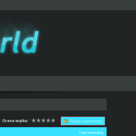
Ocena wątku:
Wątek zamknięty
Tryb normalny