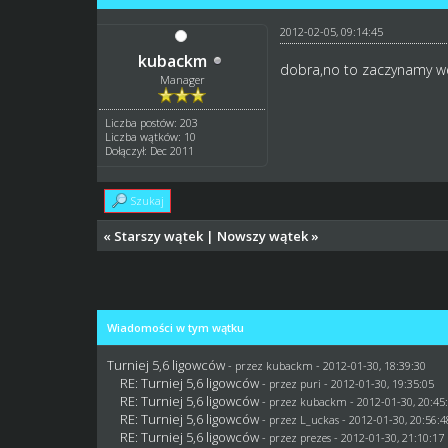
2012-02-05, 09:14:45
kubackm
dobra,no to zaczynamy w
Manager
Liczba postów: 203
Liczba wątków: 10
Dołączył: Dec 2011
Szukaj
«
Starszy wątek
|
Nowszy wątek
»
Wiadomości w tym wątku
Turniej 5,6 ligowców
- przez
kubackm
- 2012-01-30, 18:39:30
RE: Turniej 5,6 ligowców
- przez
puri
- 2012-01-30, 19:35:05
RE: Turniej 5,6 ligowców
- przez
kubackm
- 2012-01-30, 20:45
RE: Turniej 5,6 ligowców
- przez
L_uckas
- 2012-01-30, 20:56:4
RE: Turniej 5,6 ligowców
- przez
prezes
- 2012-01-30, 21:10:17