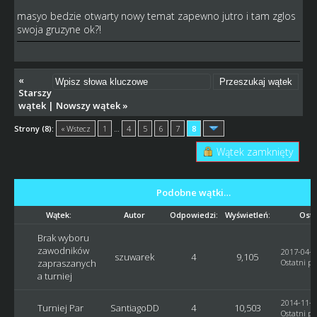
masyo bedzie otwarty nowy temat zapewno jutro i tam zglos
swoja gruzyne ok?!
«
Starszy
wątek
|
Nowszy wątek
»
Strony (8):
« Wstecz
1
…
4
5
6
7
8
Wątek zamknięty
Podobne wątki…
Wątek:
Autor
Odpowiedzi:
Wyświetleń:
Osta
Brak wyboru
zawodników
2017-04-2
szuwarek
4
9,105
zapraszanych
Ostatni po
a turniej
2014-11-2
Turniej Par
SantiagoDD
4
10,503
Ostatni po