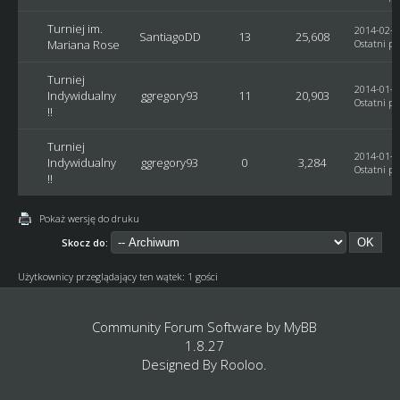
Turniej im.
2014-02-1
SantiagoDD
13
25,608
Mariana Rose
Ostatni po
Turniej
2014-01-3
Indywidualny
ggregory93
11
20,903
Ostatni po
!!
Turniej
2014-01-3
Indywidualny
ggregory93
0
3,284
Ostatni po
!!
Pokaż wersję do druku
Skocz do:
Użytkownicy przeglądający ten wątek: 1 gości
Community Forum Software by
MyBB
1.8.27
Designed By
Rooloo
.