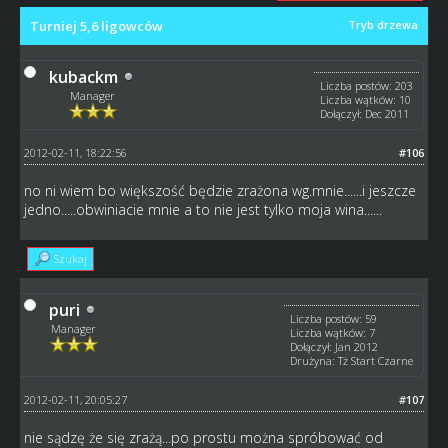
Turniej 5,6 ligowców
Tryb drzewa
kubackm
Liczba postów: 203
Manager
Liczba wątków: 10
Dołączył: Dec 2011
2012-02-11, 18:22:56
#106
no ni wiem bo większość będzie zrażona wg.mnie......i jeszcze
jedno.....obwiniacie mnie a to nie jest tylko moja wina......
Szukaj
puri
Liczba postów: 59
Manager
Liczba wątków: 7
Dołączył: Jan 2012
Drużyna: Tż Start Czarne
2012-02-11, 20:05:27
#107
nie sądzę że się zrażą...po prostu można spróbować od