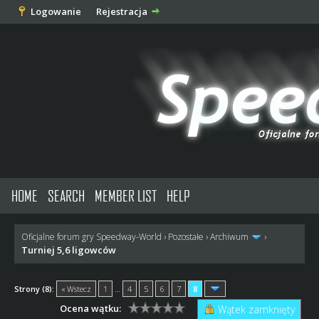
Logowanie
Rejestracja
HOME
SEARCH
MEMBER LIST
HELP
Oficjalne forum gry Speedway-World
›
Pozostałe
›
Archiwum
›
Turniej 5,6 ligowców
Strony (8):
« Wstecz
1
…
4
5
6
7
8
Ocena wątku:
Wątek zamknięty