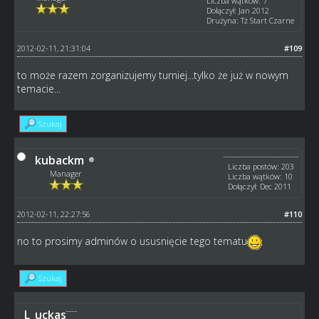
Liczba wątków: 7
Dołączył: Jan 2012
Drużyna: Tż Start Czarne
2012-02-11, 21:31:04
#109
to może razem zorganizujemy turniej...tylko że już w nowym
temacie...
Szukaj
kubackm
Liczba postów: 203
Manager
Liczba wątków: 10
Dołączył: Dec 2011
2012-02-11, 22:27:56
#110
no to prosimy adminów o ususnięcie tego tematu
Szukaj
L_uckas