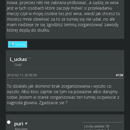
nowa...przecież nikt nie zabrana próbować...a sądzę że wina
jest w tych osobach które zaczęły mówić o przekładaniu
meczy czyli w mojej osobie też jest wina...wiedź jak chcesz to
możesz mnie obwiniać za to że turniej się nie udał...no ale
mam nadzieje że się zgodzisz zemną zorganizować zawody
której dojdą do skutku
Szukaj
L_uckas
Gość
2012-02-11, 20:59:39
#108
To dzialalo jak domino! brak zorganizowania i wyszlo co
wyszlo. Albo ktos zajmie sie tym na powaznie albo darujmy
sobie. Jestem w stanie zorganizowac ten turniej oczywiscie z
nagroda glowna. Zgadzacie sie ?
puri
Liczba postów: 59
Manager