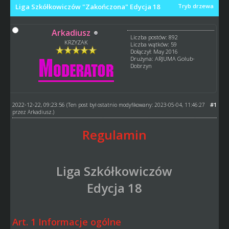
Liga Szkółkowiczów "Zakończona" Edycja 18
Tryb drzewa
Arkadiusz
Liczba postów: 892
KRZYZAK
Liczba wątków: 59
Dołączył: May 2016
Drużyna: ARJUMA Golub-
Dobrzyn
2022-12-22, 09:23:56
#1
(Ten post był ostatnio modyfikowany: 2023-05-04, 11:46:27
przez
Arkadiusz
.)
Regulamin
Liga Szkółkowiczów
Edycja 18
Art. 1 Informacje ogólne