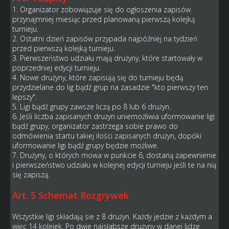
1. Organizator zobowiązuje się do ogłoszenia zapisów
przynajmniej miesiąc przed planowaną pierwszą kolejką
turnieju.
2. Ostatni dzień zapisów przypada najpóźniej na tydzień
przed pierwszą kolejką turnieju.
3. Pierwszeństwo udziału mają drużyny, które startowały w
poprzedniej edycji turnieju.
4. Nowe drużyny, które zapisują się do turnieju będą
przydzielane do lig bądź grup na zasadzie "kto pierwszy ten
lepszy".
5. Ligi bądź grupy zawsze liczą po 8 lub 6 drużyn.
6. Jeśli liczba zapisanych drużyn uniemożliwia uformowanie ligi
bądź grupy, organizator zastrzega sobie prawo do
odmówienia startu takiej ilości zapisanych drużyn, dopóki
uformowanie ligi bądź grupy będzie możliwe.
7. Drużyny, o których mowa w punkcie 6, dostaną zapewnienie
i pierwszeństwo udziału w kolejnej edycji turnieju jeśli te na nią
się zapiszą.
Art. 5 Schemat Rozgrywek
Wszystkie ligi składają sie z 8 drużyn. Każdy jedzie z każdym a
więc 14 kolejek. Po dwie najsłabsze drużyny w danej lidze