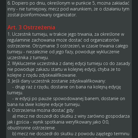
6. Dopiero po dniu, określonym w punkcie 5, można zakładać
inny - nie turniejowy, mecz pod warunkiem, że o działaniu tym
został poinformowany organizator.
Art. 3 Ostrzeżenia
1. Uczestnik turnieju, w trakcie jego trwania, za określone w
regulaminie zachowania może dostać od organizatorów
ostrzeżenie. Otrzymanie 3 ostrzeżeń, w czasie trwania całego
turnieju - niezależnie od jego fazy, powoduje wykluczenie
uczestnika z turnieju.
2. Wykluczenie uczestnika z danej edycji turnieju co do zasady
nie powoduje zakazu startu w kolejnej edycji, chyba że to
kolejne z rzędu zdyskwalifikowanie.
3. Jeśli dany uczestnik zostanie zdyskwalifikowany:
- drugi raz z rzędu, dostanie on bana na kolejną edycję
turnieju.
- w edycji po pauzie spowodowanej banem, dostanie on
bana na dwie kolejne edycje turnieju.
4. Ostrzeżenia można dostać gdy:
a) mecz nie doszedł do skutku z winy zarówno gospodarza
jak i gościa - wynik spotkania weryfikowany jako 0:0,
obustronne ostrzeżenie.
b) mecz nie doszedł do skutku z powodu zajętego terminu