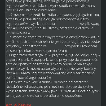
przez tylko jedną stronę, lecz druga nie poinformowała
organizatorów o tym fakcie - wynik spotkania weryfikowany
jako 0:0, obustronne ostrzeżenie.
c) mecz nie doszedł do skutku z powodu zajętego terminu
przez tylko jedną stronę a druga poinformowała o tym
organizatorów - wynik spotkania weryfikowany
jako 40:0 na korzyść drugiej strony, ostrzeżenie otrzymuje
pierwsza strona.
d) mecz nie został założony w terminie określonym w art. 2
pkt. 5 - obustronne ostrzeżenie, jeśli żaden z graczy nie podał
przyczyny, jednostronne w przypadku gdy któraś
ze stron poinformowała o tym na forum.
5. Organizator zastrzega, że w przypadku sytuacji określonej w
artykule 3 punkt 3 podpunkt b, nie przyjmuje do wiadomości
zażaleń opartych na uznaniu iż skoro oponent ma zajęty
termin to wynik meczu automatycznie będzie weryfikowany
jako 40:0. Każdy uczestnik zobowiązany jest o takim fakcie
poinformować organizatorów.
6. Pierwsze dwie kolejki turnieju są wolne od ostrzeżeń.
Niezależnie od przyczyny jeśli mecz nie dojdzie do skutku
wynik zostanie zweryfikowany jako 0:0 bądź 40:0 lecz drużynie
winnej zostanie wpisana porażka a nie ostrzeżenie.
Art. 4 Zapisy