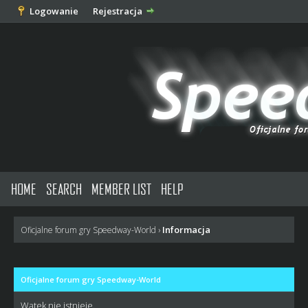
Logowanie
Rejestracja
HOME
SEARCH
MEMBER LIST
HELP
Informacja
Oficjalne forum gry Speedway-World
›
Oficjalne forum gry Speedway-World
Wątek nie istnieje.