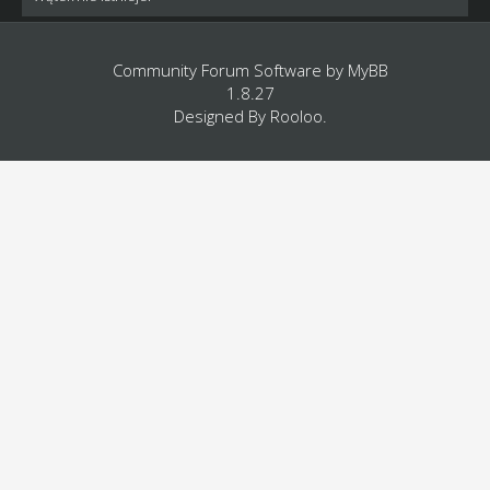
Community Forum Software by
MyBB
1.8.27
Designed By
Rooloo
.