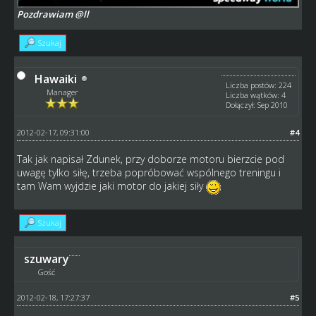
Pozdrawiam @ll
Szukaj
Hawaiki
Liczba postów: 224
Manager
Liczba wątków: 4
Dołączył: Sep 2010
2012-02-17, 09:31:00
#4
Tak jak napisał Zdunek, przy doborze motoru bierzcie pod
uwagę tylko siłę, trzeba popróbować wspólnego treningu i
tam Wam wyjdzie jaki motor do jakiej siły
Szukaj
szuwary
Gość
2012-02-18, 17:27:37
#5