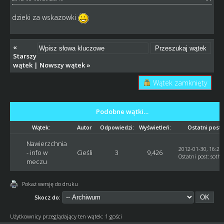
dzieki za wskazowki
«
Starszy
wątek
|
Nowszy wątek
»
Wątek zamknięty
Podobne wątki…
Wątek:
Autor
Odpowiedzi:
Wyświetleń:
Ostatni post
Nawierzchnia
2012-01-30, 16:28
- info w
Cieśli
3
9,426
Ostatni post
:
sothi
meczu
Pokaż wersję do druku
Skocz do:
Użytkownicy przeglądający ten wątek: 1 gości