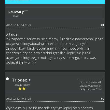
szuwary
Gość
2012-02-12, 14:20:24
#1
witajcie,
jak zapewne zauwazyliscie mamy 3 rodzaje nawierzchni, poza
oczywiscie indywidualnymi cechami poszczegolnych
zawodnikow, kiedy dobieramy im moc motocykli, ma
znaczenie czy na nawierzchni grzaskiej lepiej sie jezdzi
uzywajac silniejszego motocykla czy slabszego, kto z was
polapal sie w tym ?
Triodex
Liczba postów: 41
Początkujący
Liczba wątków: 0
Dołączył: Jan 2012
2012-02-12, 19:51:21
#2
Wydaje mi się ze im mocniejszy tym lepiej bo słabszym