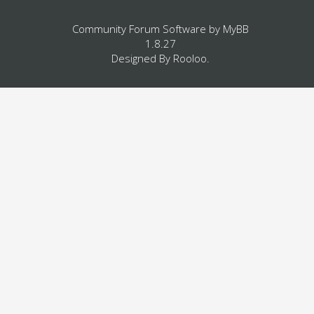
Community Forum Software by
MyBB
1.8.27
Designed By
Rooloo
.