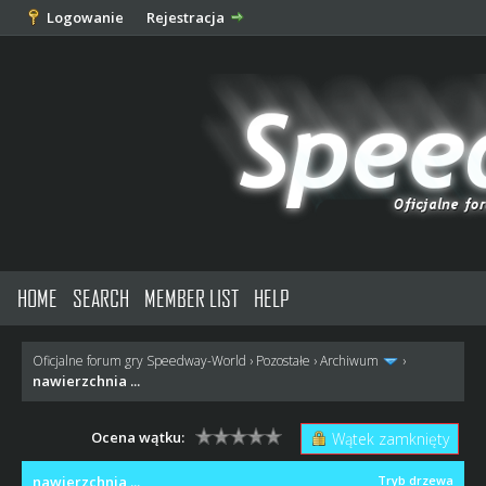
Logowanie
Rejestracja
HOME
SEARCH
MEMBER LIST
HELP
Oficjalne forum gry Speedway-World
›
Pozostałe
›
Archiwum
›
nawierzchnia ...
Ocena wątku:
Wątek zamknięty
nawierzchnia ...
Tryb drzewa