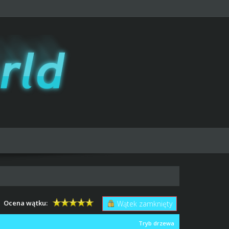
Ocena wątku:
Wątek zamknięty
Tryb drzewa