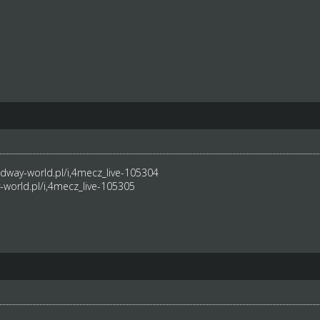
dway-world.pl/i,4mecz_live-105304
world.pl/i,4mecz_live-105305