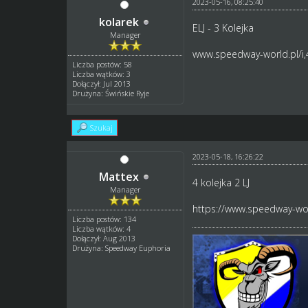
2023-05-16, 08:25:40
kolarek
ELJ - 3 Kolejka
Manager
www.speedway-world.pl/i,
Liczba postów: 58
Liczba wątków: 3
Dołączył: Jul 2013
Drużyna: Świńskie Ryje
Szukaj
2023-05-18, 16:26:22
Mattex
4 kolejka 2 LJ
Manager
https://www.speedway-wor
Liczba postów: 134
Liczba wątków: 4
Dołączył: Aug 2013
Drużyna: Speedway Euphoria