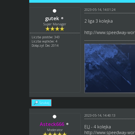
2023-05-14, 14:01:24
gutek
2 liga 3 kolejka
Super Manager
http://www.speedway-worl
Liczba postów: 343
Liczba wątków: 4
Dołączył: Dec 2014
Szukaj
2023-05-14, 14:40:13
Asteck666
ELJ - 4 kolejka
Moderator
http://www.speedway-worl