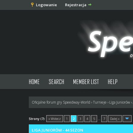
Logowanie
Rejestracja
HOME
SEARCH
MEMBER LIST
HELP
Oficjalne forum gry Speedway-World
›
Turnieje
›
Liga Juniorów
›
1 głosów - średnia: 5
1
2
3
4
5
Strony (7):
« Wstecz
1
2
3
4
5
…
7
Dalej »
LIGA JUNIORÓW - 44 SEZON