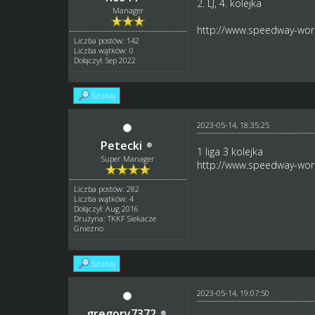
2. LJ, 4. kolejka
Manager
http://www.speedway-worl
Liczba postów: 142
Liczba wątków: 0
Dołączył: Sep 2022
Szukaj
2023-05-14, 18:35:25
Petecki
1 liga 3 kolejka
Super Manager
http://www.speedway-worl
Liczba postów: 282
Liczba wątków: 4
Dołączył: Aug 2016
Drużyna: TKKF Siekacze
Gniezno
Szukaj
2023-05-14, 19:07:50
gregory7372