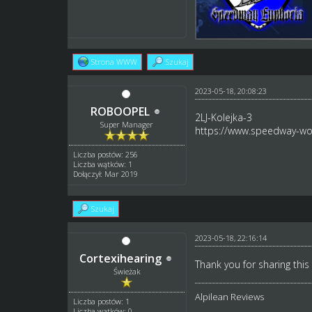
Strona WWW
Szukaj
2023-05-18, 20:08:23
ROBOOPEL
2LJ-Kolejka-3
Super Manager
https://www.speedway-wor
Liczba postów: 256
Liczba wątków: 1
Dołączył: Mar 2019
Szukaj
2023-05-18, 22:16:14
Cortexihearing
Thank you for sharing this
Świeżak
Alpilean Reviews
Liczba postów: 1
Liczba wątków: 0