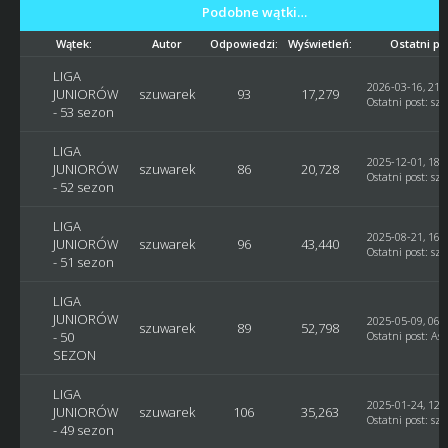
Podobne wątki…
Wątek:
Autor
Odpowiedzi:
Wyświetleń:
Ostatni po
LIGA
2026-03-16, 21:
JUNIORÓW
szuwarek
93
17,279
Ostatni post
:
sz
- 53 sezon
LIGA
2025-12-01, 18:
JUNIORÓW
szuwarek
86
20,728
Ostatni post
:
sz
- 52 sezon
LIGA
2025-08-21, 16:
JUNIORÓW
szuwarek
96
43,440
Ostatni post
:
sz
- 51 sezon
LIGA
JUNIORÓW
2025-05-09, 06:
szuwarek
89
52,798
- 50
Ostatni post
:
Ast
SEZON
LIGA
2025-01-24, 12:
JUNIORÓW
szuwarek
106
35,263
Ostatni post
:
sz
- 49 sezon