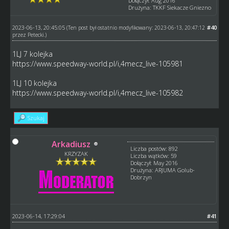
Dołączył: Aug 2016
Drużyna: TKKF Siekacze Gniezno
2023-06-13, 20:45:05
#40
(Ten post był ostatnio modyfikowany: 2023-06-13, 20:47:12
przez
Petecki
.)
1LJ 7 kolejka
https://www.speedway-world.pl/i,4mecz_live-105981
1LJ 10 kolejka
https://www.speedway-world.pl/i,4mecz_live-105982
Szukaj
Arkadiusz
Liczba postów: 892
KRZYZAK
Liczba wątków: 59
Dołączył: May 2016
Drużyna: ARJUMA Golub-
Dobrzyn
2023-06-14, 17:29:04
#41