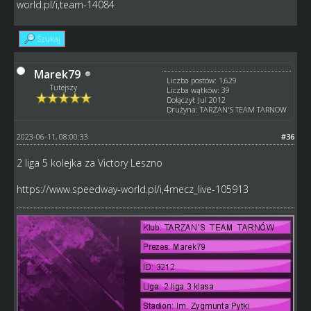
world.pl/i,team-14084
Szukaj
Marek79
Liczba postów: 1,629
Tutejszy
Liczba wątków: 39
Dołączył: Jul 2012
Drużyna: TARZAN'S TEAM TARNOW
2023-06-11, 08:00:33
#36
2 liga 5 kolejka za Victory Leszno
https://www.speedway-world.pl/i,4mecz_live-105913