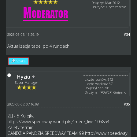
Dołączył: Mar 2012
Drużyna: Gryf Szczecin
2023-06-05, 16:29:19
#34
Aktualizacja tabel po 4 rundach.
Szukaj
Hyziu
Liczba postów: 672
Super Manager
Liczba wątków: 37
Dołączył: Sep 2010
Drużyna: [POWER] Gniezno
2023-06-07, 07:16:08
#35
2LJ - 5 Kolejka
https://www.speedway-world.pl/i,4mecz_live-105854
Zajęty termin:
GANDZIA PANDZIA SPEEDWAY TEAM 99
http://www.speedway-