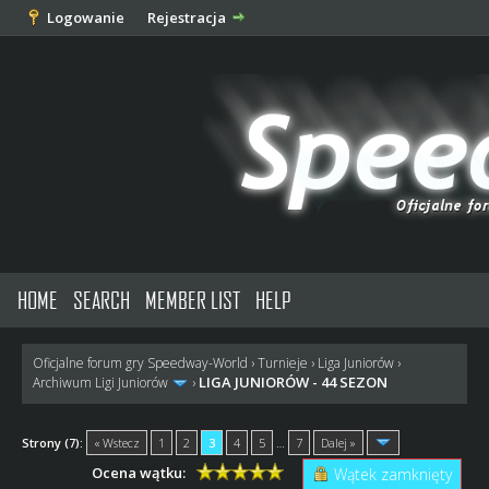
Logowanie
Rejestracja
HOME
SEARCH
MEMBER LIST
HELP
Oficjalne forum gry Speedway-World
›
Turnieje
›
Liga Juniorów
›
LIGA JUNIORÓW - 44 SEZON
Archiwum Ligi Juniorów
›
Strony (7):
« Wstecz
1
2
3
4
5
…
7
Dalej »
Ocena wątku:
Wątek zamknięty