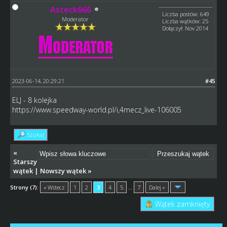
Asteck666
Liczba postów: 649
Moderator
Liczba wątków: 25
Dołączył: Nov 2014
2023-06-14, 20:29:21
#45
ELJ - 8 kolejka
https://www.speedway-world.pl/i,4mecz_live-106005
Szukaj
«
Starszy
wątek
|
Nowszy wątek
»
Strony (7):
« Wstecz
1
2
3
4
5
…
7
Dalej »
Wątek zamknięty