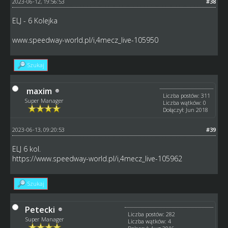
2023-06-12, 19:56:53
#38
ELJ - 6 Kolejka
www.speedway-world.pl/i,4mecz_live-105950
Szukaj
maxim
Liczba postów: 311
Super Manager
Liczba wątków: 0
Dołączył: Jun 2018
2023-06-13, 09:20:53
#39
ELJ 6 kol.
https://www.speedway-world.pl/i,4mecz_live-105962
Szukaj
Petecki
Liczba postów: 282
Super Manager
Liczba wątków: 4