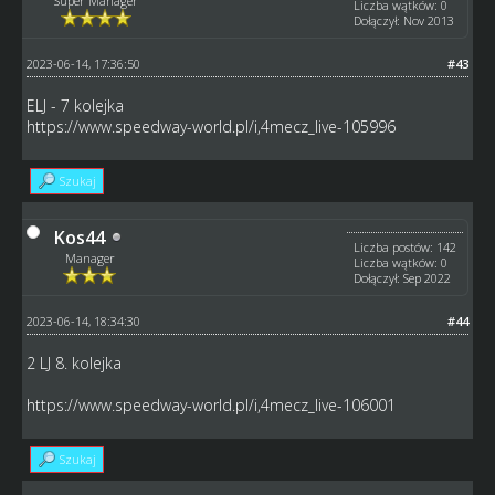
Super Manager
Liczba wątków: 0
Dołączył: Nov 2013
2023-06-14, 17:36:50
#43
ELJ - 7 kolejka
https://www.speedway-world.pl/i,4mecz_live-105996
Szukaj
Kos44
Liczba postów: 142
Manager
Liczba wątków: 0
Dołączył: Sep 2022
2023-06-14, 18:34:30
#44
2 LJ 8. kolejka
https://www.speedway-world.pl/i,4mecz_live-106001
Szukaj