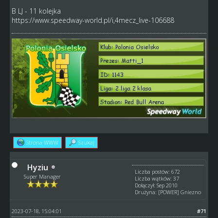
B LJ - 11 kolejka
https://www.speedway-world.pl/i,4mecz_live-106688
Strona WWW
Szukaj
Hyziu
Liczba postów: 672
Super Manager
Liczba wątków: 37
Dołączył: Sep 2010
Drużyna: [POWER] Gniezno
2023-07-18, 15:04:01
#71