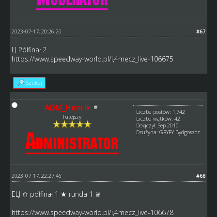
2023-07-17, 20:26:20
#67
LJ Półfinał 2
https://www.speedway-world.pl/i,4mecz_live-106675
Szukaj
ADM_Henrik
Liczba postów: 1,742
Tutejszy
Liczba wątków: 42
Dołączył: Sep 2010
Drużyna: GRYFY Bydgoszcz
2023-07-17, 22:27:46
#68
ELJ ✩ półfinał 1 ★ runda 1 ♛
https://www.speedway-world.pl/i,4mecz_live-106678