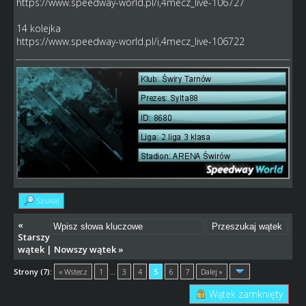
https://www.speedway-world.pl/i,4mecz_live-106727
14 kolejka
https://www.speedway-world.pl/i,4mecz_live-106722
Szukaj
«
Starszy
wątek
|
Nowszy wątek
»
Strony (7):
« Wstecz
1
…
3
4
5
6
7
Dalej »
Wątek zamknięty