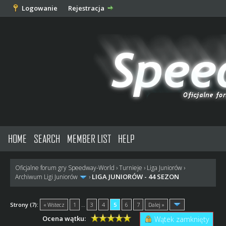
Logowanie
Rejestracja
HOME
SEARCH
MEMBER LIST
HELP
Oficjalne forum gry Speedway-World
›
Turnieje
›
Liga Juniorów
›
LIGA JUNIORÓW - 44 SEZON
Archiwum Ligi Juniorów
›
Strony (7):
« Wstecz
1
…
3
4
5
6
7
Dalej »
Ocena wątku:
Wątek zamknięty