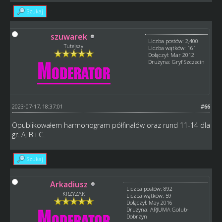
Szukaj
szuwarek
Liczba postów: 2,400
Tutejszy
Liczba wątków: 161
Dołączył: Mar 2012
Drużyna: Gryf Szczecin
2023-07-17, 18:37:01
#66
Opublikowałem harmonogram półfinałów oraz rund 11-14 dla
gr. A, B i C.
Szukaj
Arkadiusz
Liczba postów: 892
KRZYZAK
Liczba wątków: 59
Dołączył: May 2016
Drużyna: ARJUMA Golub-
Dobrzyn