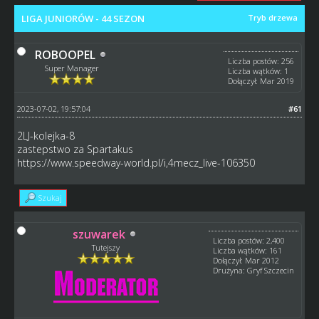
LIGA JUNIORÓW - 44 SEZON
Tryb drzewa
ROBOOPEL
Liczba postów: 256
Super Manager
Liczba wątków: 1
Dołączył: Mar 2019
2023-07-02, 19:57:04
#61
2LJ-kolejka-8
zastepstwo za Spartakus
https://www.speedway-world.pl/i,4mecz_live-106350
Szukaj
szuwarek
Liczba postów: 2,400
Tutejszy
Liczba wątków: 161
Dołączył: Mar 2012
Drużyna: Gryf Szczecin