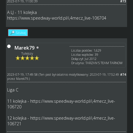
2023-07-19, 11:00:39
#73
A LJ - 11 kolejka
https://www.speedway-world.pl/i,4mecz_live-106704
Szukaj
Marek79
Liczba postów: 1,629
Tutejszy
Liczba wątków: 39
Dołączył: Jul 2012
Drużyna: TARZAN'S TEAM TARNOW
2023-07-19, 17:49:58
#74
(Ten post był ostatnio modyfikowany: 2023-07-19, 17:52:49
przez
Marek79
.)
Liga C
11 kolejka -
https://www.speedway-world.pl/i,4mecz_live-
106720
12 kolejka -
https://www.speedway-world.pl/i,4mecz_live-
106721