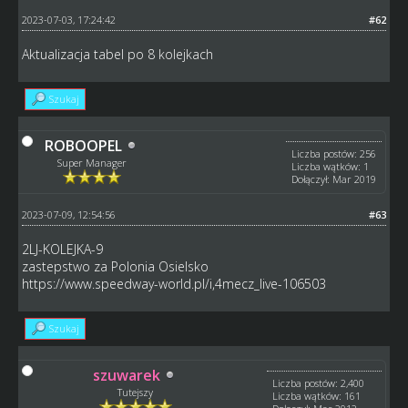
2023-07-03, 17:24:42
#62
Aktualizacja tabel po 8 kolejkach
Szukaj
ROBOOPEL
Liczba postów: 256
Super Manager
Liczba wątków: 1
Dołączył: Mar 2019
2023-07-09, 12:54:56
#63
2LJ-KOLEJKA-9
zastepstwo za Polonia Osielsko
https://www.speedway-world.pl/i,4mecz_live-106503
Szukaj
szuwarek
Liczba postów: 2,400
Tutejszy
Liczba wątków: 161