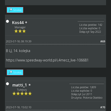
Szukaj
Kos44
Liczba postów: 142
Manager
Liczba wątków: 0
Dołączył: Sep 2022
2023-07-18, 08:19:39
#69
B LJ, 14. kolejka
https://www.speedway-world.pl/i,4mecz_live-106681
Szukaj
matti_1
Liczba postów: 1,809
Tutejszy
Liczba wątków: 0
Dołączył: Jul 2011
Drużyna: Polonia Osielsko
2023-07-18, 15:02:10
#70