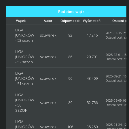
Podobne wątki…
Wątek:
Autor
Odpowiedzi:
Wyświetleń:
Ostatni po
LIGA
2026-03-16, 21:
JUNIORÓW
szuwarek
93
17,246
Ostatni post
:
sz
- 53 sezon
LIGA
2025-12-01, 18:
JUNIORÓW
szuwarek
86
20,703
Ostatni post
:
sz
- 52 sezon
LIGA
2025-08-21, 16:
JUNIORÓW
szuwarek
96
43,409
Ostatni post
:
sz
- 51 sezon
LIGA
JUNIORÓW
2025-05-09, 06:
szuwarek
89
52,756
- 50
Ostatni post
:
Ast
SEZON
LIGA
2025-01-24, 12:
JUNIORÓW
szuwarek
106
35,250
Ostatni post
:
sz