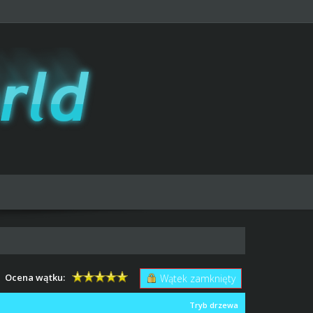
Ocena wątku:
Wątek zamknięty
Tryb drzewa