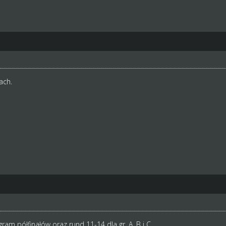
ach.
 półfinałów oraz rund 11-14 dla gr. A, B i C.