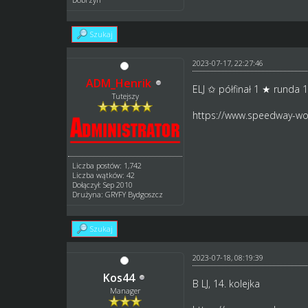
Szukaj
2023-07-17, 22:27:46
ADM_Henrik
ELJ ✩ półfinał 1 ★ runda 
Tutejszy
https://www.speedway-wor
Liczba postów: 1,742
Liczba wątków: 42
Dołączył: Sep 2010
Drużyna: GRYFY Bydgoszcz
Szukaj
2023-07-18, 08:19:39
Kos44
B LJ, 14. kolejka
Manager