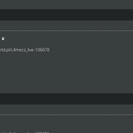
1 ♛
ld.pl/i,4mecz_live-106678