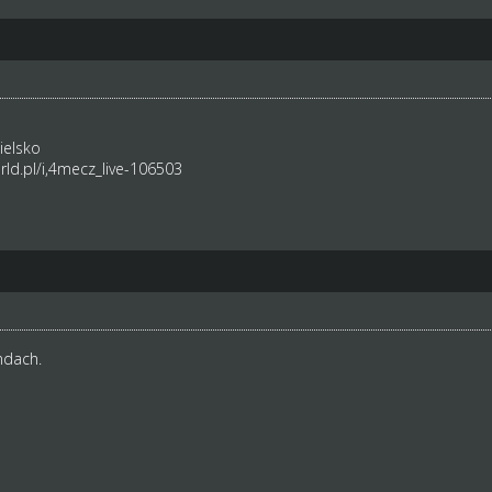
ielsko
ld.pl/i,4mecz_live-106503
ndach.