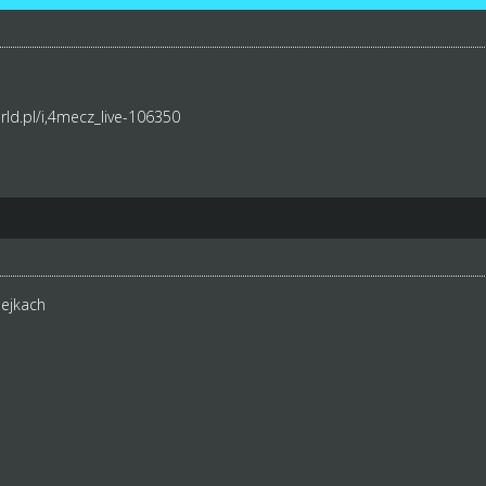
ld.pl/i,4mecz_live-106350
lejkach