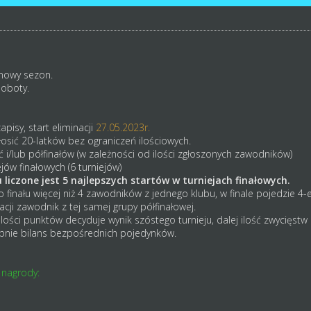
nowy sezon.
soboty.
apisy, start eliminacji
27.05.2023r.
osić 20-latków bez ograniczeń ilościowych.
 i/lub półfinałów (w zależności od ilości zgłoszonych zawodników)
jów finałowych (6 turniejów)
liczone jest 5 najlepszych startów w turniejach finałowych.
finału więcej niż 4 zawodników z jednego klubu, w finale pojedzie 4-e
kacji zawodnik z tej samej grupy półfinałowej.
lości punktów decyduje wynik szóstego turnieju, dalej ilość zwycięstw 
ępnie bilans bezpośrednich pojedynków.
 nagrody: