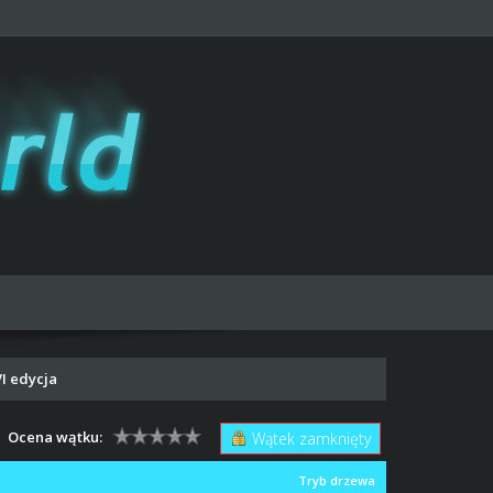
VI edycja
Ocena wątku:
Wątek zamknięty
Tryb drzewa