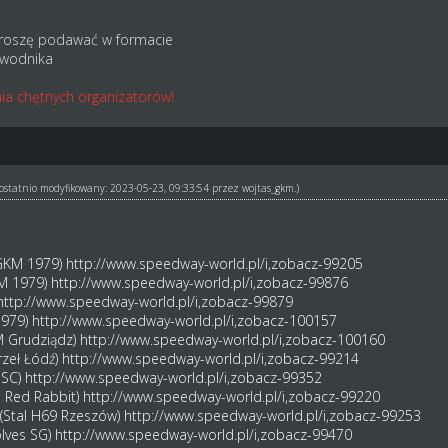
roszę podawać w formacie
awodnika
ia chętnych organizatorów!
ł ostatnio modyfikowany: 2023-05-23, 09:33:54 przez
wojtas_gkm
.)
(GKM 1979)
http://www.speedway-world.pl/i,zobacz-99205
KM 1979)
http://www.speedway-world.pl/i,zobacz-99876
http://www.speedway-world.pl/i,zobacz-99879
1979)
http://www.speedway-world.pl/i,zobacz-100157
M Grudziądz)
http://www.speedway-world.pl/i,zobacz-100160
rzeł Łódź)
http://www.speedway-world.pl/i,zobacz-99214
 SC)
http://www.speedway-world.pl/i,zobacz-99352
b Red Rabbit)
http://www.speedway-world.pl/i,zobacz-99220
(Stal H69 Rzeszów)
http://www.speedway-world.pl/i,zobacz-99253
olves SG)
http://www.speedway-world.pl/i,zobacz-99470