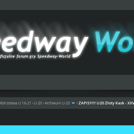
ZAPISY!!! U20 Złoty Kask - XX
Mistrzostwa U 16-21
›
U-20
›
Archiwum U-20
›