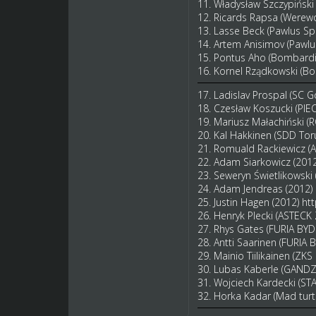
11. Władysław Szczypińsk
12. Ricards Rapsa (Werew
13. Lasse Beck (Pawlus 
14. Artem Anisimov (Paw
15. Pontus Aho (Bombardi
16. Kornel Rządkowski (B
17. Ladislav Prospal (SC G
18. Czesław Koszucki (PIE
19. Mariusz Małachiński 
20. Kal Hakkinen (SDD Tor
21. Romuald Rackiewicz (A
22. Adam Siarkowicz (201
23. Seweryn Świetlikowski
24. Adam Jendreas (2012)
25. Justin Hagen (2012)
ht
26. Henryk Plecki (ASTECK
27. Rhys Gates (FURIA B
28. Antti Saarinen (FURI
29. Mainio Tiilikainen (Z
30. Lubas Kaberle (GAND
31. Wojciech Kardecki (
32. Horka Kadar (Mad turt