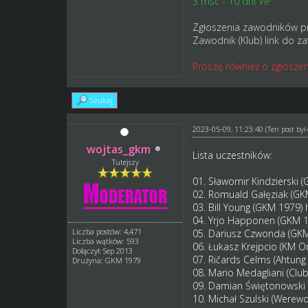
3 msc - 10 dni VIP
Zgłoszenia zawodników p
Zawodnik (Klub) link do z
Proszę również o zgłoszen
Szukaj
2023-05-09, 11:23:40
(Ten post by
wojtas_gkm
Lista uczestników:
Tutejszy
01. Sławomir Kindzierski 
02. Romuald Gałęziak (G
03. Bill Young (GKM 1979)
04. Yrjo Happonen (GKM 
Liczba postów: 4,471
05. Dariusz Czwonda (GK
Liczba wątków: 593
06. Łukasz Krejpcio (KM O
Dołączył: Sep 2013
07. Ričards Celms (Ahtung
Drużyna: GKM 1979
08. Mario Medagliani (Clu
09. Damian Świętonowski 
10. Michał Szulski (Werew