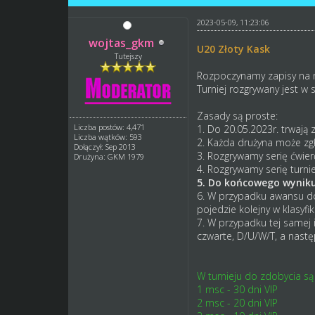
2023-05-09, 11:23:06
wojtas_gkm
U20 Złoty Kask
Tutejszy
Rozpoczynamy zapisy na 
Turniej rozgrywany jest w 
Zasady są proste:
Liczba postów: 4,471
1. Do 20.05.2023r. trwają z
Liczba wątków: 593
2. Każda drużyna może zgł
Dołączył: Sep 2013
3. Rozgrywamy serię ćwierć
Drużyna: GKM 1979
4. Rozgrywamy serię turnie
5. Do końcowego wyniku 
6. W przypadku awansu do 
pojedzie kolejny w klasyfi
7. W przypadku tej samej i
czwarte, D/U/W/T, a nast
W turnieju do zdobycia są
1 msc - 30 dni VIP
2 msc - 20 dni VIP