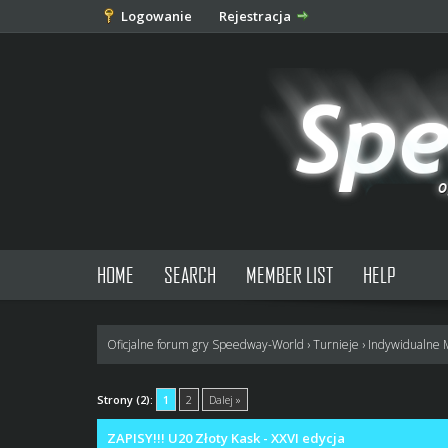
Logowanie
Rejestracja
HOME
SEARCH
MEMBER LIST
HELP
Oficjalne forum gry Speedway-World
›
Turnieje
›
Indywidualne 
0 głosów - średnia: 0
1
2
3
4
5
Strony (2):
1
2
Dalej »
ZAPISY!!! U20 Złoty Kask - XXVI edycja