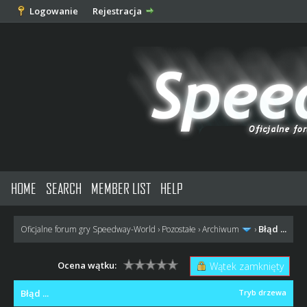
Logowanie
Rejestracja
HOME
SEARCH
MEMBER LIST
HELP
Błąd ...
Oficjalne forum gry Speedway-World
›
Pozostałe
›
Archiwum
›
Ocena wątku:
Wątek zamknięty
Błąd ...
Tryb drzewa