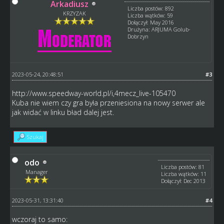
Arkadiusz
Liczba postów: 892
KRZYZAK
Liczba wątków: 59
Dołączył: May 2016
Drużyna: ARJUMA Golub-
Dobrzyn
2023-05-24, 20:48:51
#3
http://www.speedway-world.pl/i,4mecz_live-105470
Kuba nie wiem czy gra była przeniesiona na nowy serwer ale
jak widać w linku bład dalej jest.
Szukaj
odo
Liczba postów: 81
Manager
Liczba wątków: 11
Dołączył: Dec 2013
2023-05-31, 13:31:40
#4
wczoraj to samo: