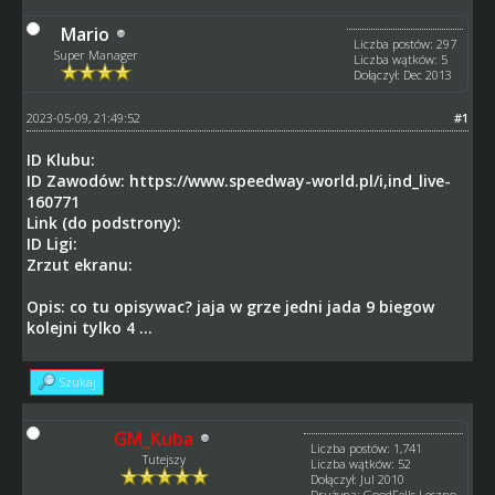
Mario
Liczba postów: 297
Super Manager
Liczba wątków: 5
Dołączył: Dec 2013
2023-05-09, 21:49:52
#1
ID Klubu:
ID Zawodów:
https://www.speedway-world.pl/i,ind_live-
160771
Link (do podstrony):
ID Ligi:
Zrzut ekranu:
Opis: co tu opisywac? jaja w grze jedni jada 9 biegow
kolejni tylko 4 ...
Szukaj
GM_Kuba
Liczba postów: 1,741
Tutejszy
Liczba wątków: 52
Dołączył: Jul 2010
Drużyna: GoodFells Leszno