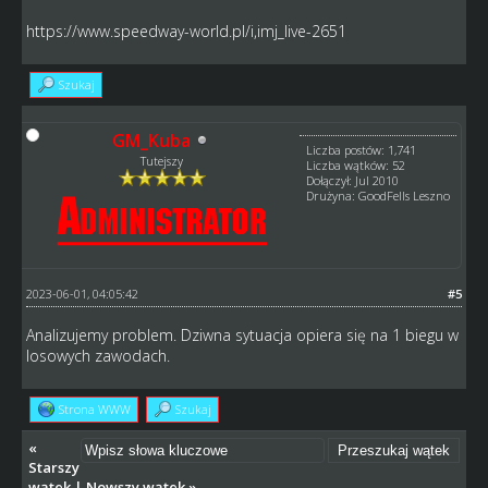
https://www.speedway-world.pl/i,imj_live-2651
Szukaj
GM_Kuba
Liczba postów: 1,741
Tutejszy
Liczba wątków: 52
Dołączył: Jul 2010
Drużyna: GoodFells Leszno
2023-06-01, 04:05:42
#5
Analizujemy problem. Dziwna sytuacja opiera się na 1 biegu w
losowych zawodach.
Strona WWW
Szukaj
«
Starszy
wątek
|
Nowszy wątek
»