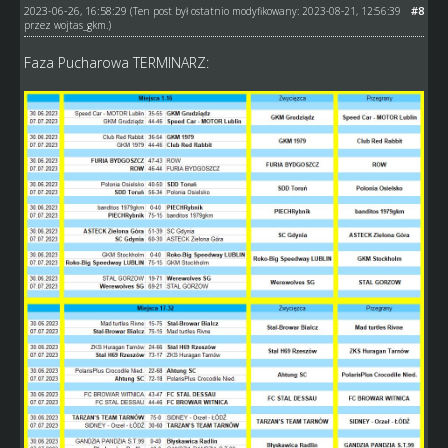
2023-06-26, 16:58:29
#8
(Ten post był ostatnio modyfikowany: 2023-08-21, 12:56:39
przez
wojtas_gkm
.)
Faza Pucharowa TERMINARZ: