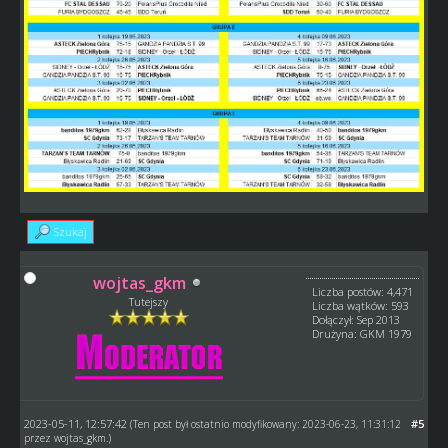
Szukaj
wojtas_gkm
Liczba postów: 4,471
Tutejszy
Liczba wątków: 593
Dołączył: Sep 2013
Drużyna: GKM 1979
2023-05-11, 12:57:42
#5
(Ten post był ostatnio modyfikowany: 2023-06-23, 11:31:12
przez
wojtas_gkm
.)