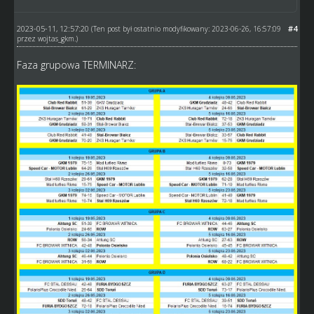
2023-05-11, 12:57:20
#4
(Ten post był ostatnio modyfikowany: 2023-06-26, 16:57:09
przez
wojtas_gkm
.)
Faza grupowa TERMINARZ: