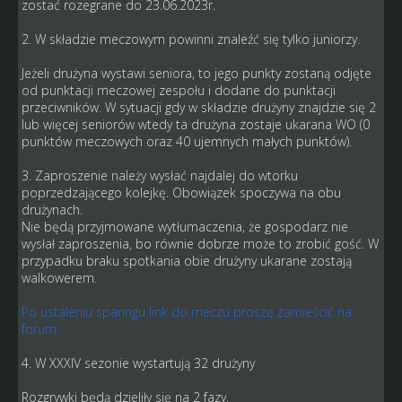
zostać rozegrane do 23.06.2023r.
2. W składzie meczowym powinni znaleźć się tylko juniorzy.
Jeżeli drużyna wystawi seniora, to jego punkty zostaną odjęte
od punktacji meczowej zespołu i dodane do punktacji
przeciwników. W sytuacji gdy w składzie drużyny znajdzie się 2
lub więcej seniorów wtedy ta drużyna zostaje ukarana WO (0
punktów meczowych oraz 40 ujemnych małych punktów).
3. Zaproszenie należy wysłać najdalej do wtorku
poprzedzającego kolejkę. Obowiązek spoczywa na obu
drużynach.
Nie będą przyjmowane wytłumaczenia, że gospodarz nie
wysłał zaproszenia, bo równie dobrze może to zrobić gość. W
przypadku braku spotkania obie drużyny ukarane zostają
walkowerem.
Po ustaleniu sparingu link do meczu proszę zamieścić na
forum.
4. W XXXIV sezonie wystartują 32 drużyny
Rozgrywki będą dzieliły się na 2 fazy.