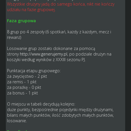
Wszystkie drużyny jadą do samego końca, nikt nie kończy
udziału na fazie grupowej.
Faza grupowa
8 grup po 4 zespoły (6 spotkań, każdy z każdym, mecz i
rewanż)
Losowanie grup zostało dokonane za pomocą
strony
http://www.generujemy.pl
, po podziale drużyn na
koszyki według wyników z XXXIII sezonu PJ.
Punktacja etapu grupowego:
za zwycięstwo - 2 pkt
za remis - 1 pkt
za porażkę - 0 pkt
za bonus - 1 pkt
O miejscu w tabeli decydują kolejno:
duże punkty, bezpośrednie pojedynki między drużynami,
bilans małych punktów, ilość zdobytych małych punktów,
losowanie.