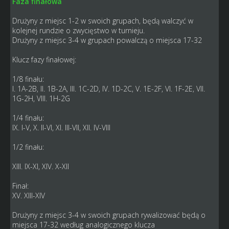
Faza finałowa
Drużyny z miejsc 1-2 w swoich grupach, będą walczyć w
kolejnej rundzie o zwycięstwo w turnieju.
Drużyny z miejsc 3-4 w grupach powalczą o miejsca 17-32
Klucz fazy finałowej:
1/8 finału:
I. 1A-2B, II. 1B-2A, III. 1C-2D, IV. 1D-2C, V. 1E-2F, VI. 1F-2E, VII.
1G-2H, VIII. 1H-2G
1/4 finału:
IX. I-V, X. II-VI, XI. III-VII, XII. IV-VIII
1/2 finału:
XIII. IX-XI, XIV. X-XII
Finał:
XV. XIII-XIV
Drużyny z miejsc 3-4 w swoich grupach rywalizować będą o
miejsca 17-32 według analogicznego klucza