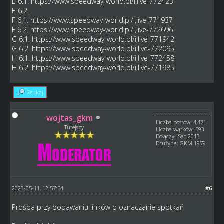
E 6.1.
https://www.speedway-world.pl/i,live-772423
E 6.2.
F 6.1.
https://www.speedway-world.pl/i,live-771937
F 6.2.
https://www.speedway-world.pl/i,live-772696
G 6.1.
https://www.speedway-world.pl/i,live-771942
G 6.2.
https://www.speedway-world.pl/i,live-772095
H 6.1.
https://www.speedway-world.pl/i,live-772458
H 6.2.
https://www.speedway-world.pl/i,live-771985
Szukaj
wojtas_gkm
Liczba postów: 4,471
Tutejszy
Liczba wątków: 593
Dołączył: Sep 2013
Drużyna: GKM 1979
2023-05-11, 12:57:54
#6
Prośba przy podawaniu linków o oznaczanie spotkań