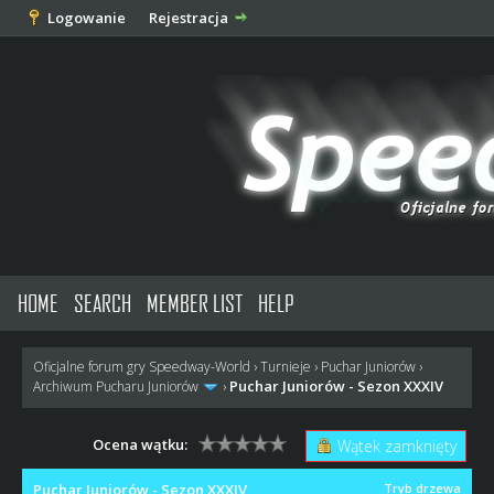
Logowanie
Rejestracja
HOME
SEARCH
MEMBER LIST
HELP
Oficjalne forum gry Speedway-World
›
Turnieje
›
Puchar Juniorów
›
Puchar Juniorów - Sezon XXXIV
Archiwum Pucharu Juniorów
›
Ocena wątku:
Wątek zamknięty
Puchar Juniorów - Sezon XXXIV
Tryb drzewa