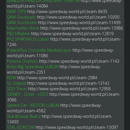
GANDZIA PANDZIA SPEEDWAY TEAM 99
http://www.speedway-
world.pl/i,team-14084
GKM 1979
http://www.speedway-world.pl/i,team-8435
GKM Grudziądz
http://www.speedway-world.pl/i,team-10300
GKM Stockholm
http://www.speedway-world.pl/i,team-11499
Mad turtles Rivne
http://www.speedway-world.pl/i,team-13986
PIECHRybnik
http://www.speedway-world.pl/i,team-12819
PKŻ SPARTAKUS Lubań
http://www.speedway-world.pl/i,team-
7246
PolarisPlus Crocodile Niedobczyce
http://www.speedway-
world.pl/i,team-11086
Polonia Osielsko
http://www.speedway-world.pl/i,team-1143
Roko-Big Speedway LUBLIN
http://www.speedway-
world.pl/i,team-2351
ROW
http://www.speedway-world.pl/i,team-2984
SC Gdynia
http://www.speedway-world.pl/i,team-13142
SDD Toruń
http://www.speedway-world.pl/i,team-12958
SIDNEY - Orzeł - ŁÓDŹ
http://www.speedway-world.pl/i,team-
3066
Speed Car - MOTOR LUBLIN
http://www.speedway-
world.pl/i,team-4582
Stal-Browar Bialcz
http://www.speedway-world.pl/i,team-
13493
STAL GORZOW
http://www.speedway-world.pl/i,team-13097