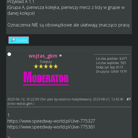
Przykład A 1.1
(Grupa A, pierwsza kolejka, pierwszy mecz z listy w grupie w
danej kolejce)
Oznaczenia NIE są obowiązkowe ale ułatwiają znacząco pracę
Szukaj
wojtas_gkm
Liczba postów: 4,471
Tutejszy
Liczba wątków: 593
Dołączył: Sep 2013
Drużyna: GKM 1979
2023-06-12, 10:22:09
#7
(Ten post był ostatnio modyfikowany: 2023-08-21, 12:42:40
przez
wojtas_gkm
.)
1
https://www.speedway-world.pl/i,live-775327
https://www.speedway-world.pl/i,live-775361