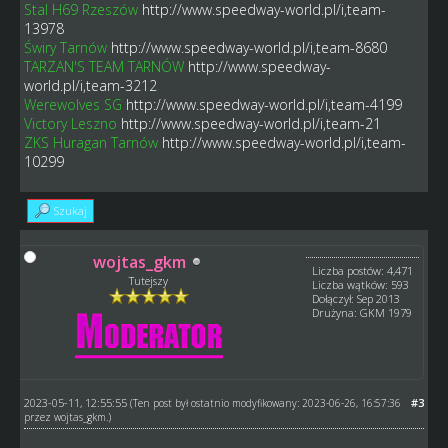
Stal H69 Rzeszów
http://www.speedway-world.pl/i,team-
13978
Świry Tarnów
http://www.speedway-world.pl/i,team-8680
TARZAN'S TEAM TARNÓW
http://www.speedway-
world.pl/i,team-3212
Werewolves SG
http://www.speedway-world.pl/i,team-4199
Victory Leszno
http://www.speedway-world.pl/i,team-21
ZKS Huragan Tarnów
http://www.speedway-world.pl/i,team-
10299
Szukaj
wojtas_gkm
Liczba postów: 4,471
Tutejszy
Liczba wątków: 593
Dołączył: Sep 2013
Drużyna: GKM 1979
2023-05-11, 12:55:55
#3
(Ten post był ostatnio modyfikowany: 2023-06-26, 16:57:36
przez
wojtas_gkm
.)