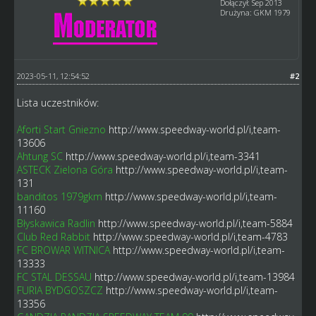
Dołączył: Sep 2013
Drużyna: GKM 1979
2023-05-11, 12:54:52
#2
Lista uczestników:
Aforti Start Gniezno
http://www.speedway-world.pl/i,team-
13606
Ahtung SC
http://www.speedway-world.pl/i,team-3341
ASTECK Zielona Góra
http://www.speedway-world.pl/i,team-
131
banditos 1979gkm
http://www.speedway-world.pl/i,team-
11160
Błyskawica Radlin
http://www.speedway-world.pl/i,team-5884
Club Red Rabbit
http://www.speedway-world.pl/i,team-4783
FC BROWAR WITNICA
http://www.speedway-world.pl/i,team-
13333
FC STAL DESSAU
http://www.speedway-world.pl/i,team-13984
FURIA BYDGOSZCZ
http://www.speedway-world.pl/i,team-
13356