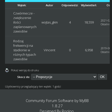
Wątek:
Autor
Odpowiedzi:
Wyświetleń:
Ost
Czwórmecze -
zwiększenie
2021-02-
ilości
wojtas_gkm
4
18,559
Ostatni p
zaplanowanych
zawodów
Rodzaj
frekwencji na
2019-06-
stadionie w
Vincent
0
6,958
Ostatni p
różnych typach
zawodów
Pokaż wersję do druku
Skocz do:
Użytkownicy przeglądający ten wątek: 1 gości
Community Forum Software by
MyBB
1.8.27
Designed By
Rooloo
.