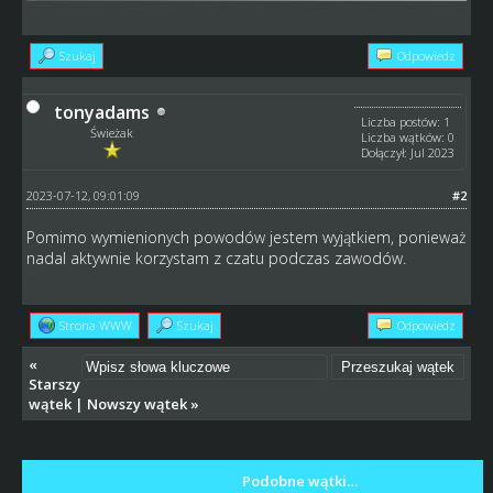
Szukaj
Odpowiedz
tonyadams
Liczba postów: 1
Świeżak
Liczba wątków: 0
Dołączył: Jul 2023
2023-07-12, 09:01:09
#2
Pomimo wymienionych powodów jestem wyjątkiem, ponieważ
nadal aktywnie korzystam z czatu podczas zawodów.
fnf
Strona WWW
Szukaj
Odpowiedz
«
Starszy
wątek
|
Nowszy wątek
»
Podobne wątki…