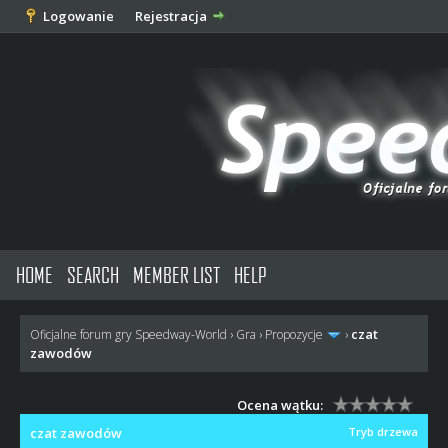
Logowanie
Rejestracja
HOME
SEARCH
MEMBER LIST
HELP
czat
Oficjalne forum gry Speedway-World
›
Gra
›
Propozycje
›
zawodów
Ocena wątku:
czat zawodów
Tryb drzewa