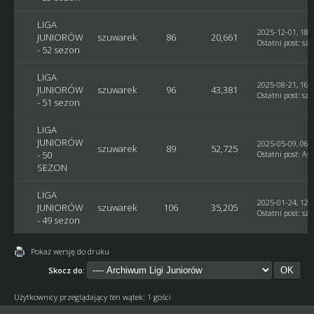
LIGA
2025-12-01, 18:
JUNIORÓW
szuwarek
86
20,661
Ostatni post
:
sz
- 52 sezon
LIGA
2025-08-21, 16:
JUNIORÓW
szuwarek
96
43,381
Ostatni post
:
sz
- 51 sezon
LIGA
JUNIORÓW
2025-05-09, 06:
szuwarek
89
52,725
- 50
Ostatni post
:
Ast
SEZON
LIGA
2025-01-24, 12:
JUNIORÓW
szuwarek
106
35,205
Ostatni post
:
sz
- 49 sezon
Pokaż wersję do druku
Skocz do:
Użytkownicy przeglądający ten wątek: 1 gości