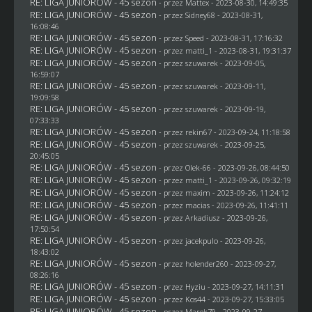
RE: LIGA JUNIORÓW - 45 sezon
- przez
Mattex
- 2023-08-30, 14:49:35
RE: LIGA JUNIORÓW - 45 sezon
- przez
Sidney68
- 2023-08-31,
16:08:46
RE: LIGA JUNIORÓW - 45 sezon
- przez
Speed
- 2023-08-31, 17:16:32
RE: LIGA JUNIORÓW - 45 sezon
- przez
matti_1
- 2023-08-31, 19:31:37
RE: LIGA JUNIORÓW - 45 sezon
- przez
szuwarek
- 2023-09-05,
16:59:07
RE: LIGA JUNIORÓW - 45 sezon
- przez
szuwarek
- 2023-09-11,
19:09:58
RE: LIGA JUNIORÓW - 45 sezon
- przez
szuwarek
- 2023-09-19,
07:33:33
RE: LIGA JUNIORÓW - 45 sezon
- przez
rekin67
- 2023-09-24, 11:18:58
RE: LIGA JUNIORÓW - 45 sezon
- przez
szuwarek
- 2023-09-25,
20:45:05
RE: LIGA JUNIORÓW - 45 sezon
- przez
Olek-66
- 2023-09-26, 08:44:50
RE: LIGA JUNIORÓW - 45 sezon
- przez
matti_1
- 2023-09-26, 09:32:19
RE: LIGA JUNIORÓW - 45 sezon
- przez
maxim
- 2023-09-26, 11:24:12
RE: LIGA JUNIORÓW - 45 sezon
- przez
macias
- 2023-09-26, 11:41:11
RE: LIGA JUNIORÓW - 45 sezon
- przez
Arkadiusz
- 2023-09-26,
17:50:54
RE: LIGA JUNIORÓW - 45 sezon
- przez
jacekpulo
- 2023-09-26,
18:43:02
RE: LIGA JUNIORÓW - 45 sezon
- przez
holender260
- 2023-09-27,
08:26:16
RE: LIGA JUNIORÓW - 45 sezon
- przez
Hyziu
- 2023-09-27, 14:11:31
RE: LIGA JUNIORÓW - 45 sezon
- przez
Kos44
- 2023-09-27, 15:33:05
RE: LIGA JUNIORÓW - 45 sezon
- przez
Marek79
- 2023-09-27,