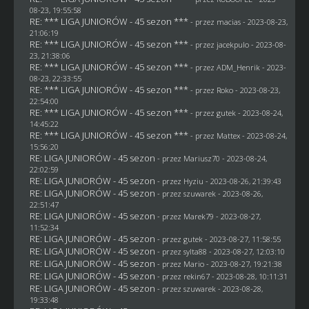
08-23, 19:55:58
RE: *** LIGA JUNIORÓW - 45 sezon ***
- przez
macias
- 2023-08-23,
21:06:19
RE: *** LIGA JUNIORÓW - 45 sezon ***
- przez
jacekpulo
- 2023-08-
23, 21:38:06
RE: *** LIGA JUNIORÓW - 45 sezon ***
- przez
ADM_Henrik
- 2023-
08-23, 22:33:55
RE: *** LIGA JUNIORÓW - 45 sezon ***
- przez
Roko
- 2023-08-23,
22:54:00
RE: *** LIGA JUNIORÓW - 45 sezon ***
- przez
gutek
- 2023-08-24,
14:45:22
RE: *** LIGA JUNIORÓW - 45 sezon ***
- przez
Mattex
- 2023-08-24,
15:56:20
RE: LIGA JUNIORÓW - 45 sezon
- przez
Mariusz70
- 2023-08-24,
22:02:59
RE: LIGA JUNIORÓW - 45 sezon
- przez
Hyziu
- 2023-08-26, 21:39:43
RE: LIGA JUNIORÓW - 45 sezon
- przez
szuwarek
- 2023-08-26,
22:51:47
RE: LIGA JUNIORÓW - 45 sezon
- przez
Marek79
- 2023-08-27,
11:52:34
RE: LIGA JUNIORÓW - 45 sezon
- przez
gutek
- 2023-08-27, 11:58:55
RE: LIGA JUNIORÓW - 45 sezon
- przez
sylta88
- 2023-08-27, 12:03:10
RE: LIGA JUNIORÓW - 45 sezon
- przez
Mario
- 2023-08-27, 19:21:38
RE: LIGA JUNIORÓW - 45 sezon
- przez
rekin67
- 2023-08-28, 10:11:31
RE: LIGA JUNIORÓW - 45 sezon
- przez
szuwarek
- 2023-08-28,
19:33:48