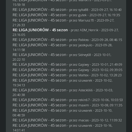
15:59:18
RE: LIGA JUNIORÓW - 45 sezon
- przez
sylta88
- 2023-09-27, 16:10:40
RE: LIGA JUNIORÓW - 45 sezon
- przez
gutek
- 2023-09-27, 16:19:35
RE: LIGA JUNIORÓW - 45 sezon
- przez
Mariusz70
- 2023-09-27,
21:26:33
RE: LIGA JUNIORÓW - 45 sezon
- przez
ADM_Henrik
- 2023-09-27,
23:16:05
RE: LIGA JUNIORÓW - 45 sezon
- przez
Pabloss
- 2023-09-28, 08:46:15
RE: LIGA JUNIORÓW - 45 sezon
- przez
jacekpulo
- 2023-09-28,
14:11:58
RE: LIGA JUNIORÓW - 45 sezon
- przez
Sidney68
- 2023-10-01,
20:22:10
RE: LIGA JUNIORÓW - 45 sezon
- przez
Gajowy
- 2023-10-01, 21:49:09
RE: LIGA JUNIORÓW - 45 sezon
- przez
Gajowy
- 2023-10-02, 09:39:05
RE: LIGA JUNIORÓW - 45 sezon
- przez
Mattex
- 2023-10-02, 13:28:23
RE: LIGA JUNIORÓW - 45 sezon
- przez
szuwarek
- 2023-10-02,
19:34:13
RE: LIGA JUNIORÓW - 45 sezon
- przez
Asteck666
- 2023-10-03,
20:40:38
RE: LIGA JUNIORÓW - 45 sezon
- przez
rekin67
- 2023-10-06, 10:03:53
RE: LIGA JUNIORÓW - 45 sezon
- przez
maxim
- 2023-10-08, 09:11:35
RE: LIGA JUNIORÓW - 45 sezon
- przez
szuwarek
- 2023-10-10,
08:48:59
RE: LIGA JUNIORÓW - 45 sezon
- przez
macias
- 2023-10-12, 11:09:32
RE: LIGA JUNIORÓW - 45 sezon
- przez
szuwarek
- 2023-10-16,
14:01:41