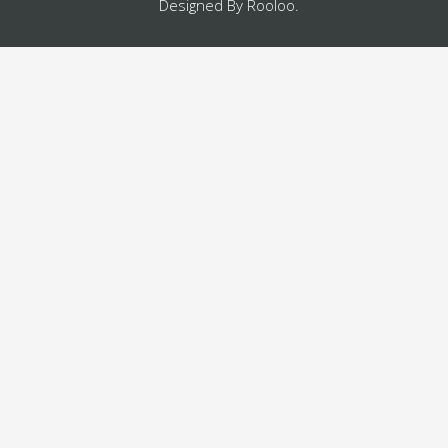
Designed By
Rooloo
.