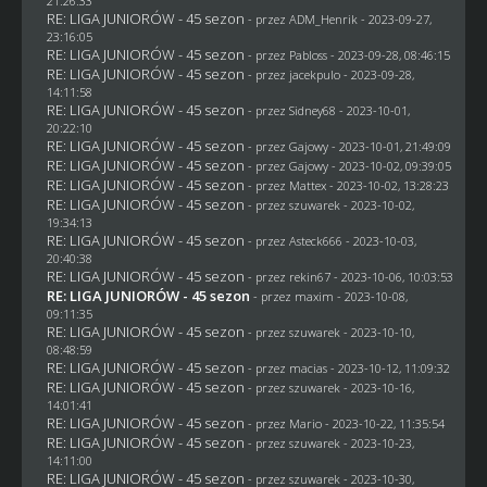
21:26:33
RE: LIGA JUNIORÓW - 45 sezon
- przez
ADM_Henrik
- 2023-09-27,
23:16:05
RE: LIGA JUNIORÓW - 45 sezon
- przez
Pabloss
- 2023-09-28, 08:46:15
RE: LIGA JUNIORÓW - 45 sezon
- przez
jacekpulo
- 2023-09-28,
14:11:58
RE: LIGA JUNIORÓW - 45 sezon
- przez
Sidney68
- 2023-10-01,
20:22:10
RE: LIGA JUNIORÓW - 45 sezon
- przez
Gajowy
- 2023-10-01, 21:49:09
RE: LIGA JUNIORÓW - 45 sezon
- przez
Gajowy
- 2023-10-02, 09:39:05
RE: LIGA JUNIORÓW - 45 sezon
- przez
Mattex
- 2023-10-02, 13:28:23
RE: LIGA JUNIORÓW - 45 sezon
- przez
szuwarek
- 2023-10-02,
19:34:13
RE: LIGA JUNIORÓW - 45 sezon
- przez
Asteck666
- 2023-10-03,
20:40:38
RE: LIGA JUNIORÓW - 45 sezon
- przez
rekin67
- 2023-10-06, 10:03:53
RE: LIGA JUNIORÓW - 45 sezon
- przez
maxim
- 2023-10-08,
09:11:35
RE: LIGA JUNIORÓW - 45 sezon
- przez
szuwarek
- 2023-10-10,
08:48:59
RE: LIGA JUNIORÓW - 45 sezon
- przez
macias
- 2023-10-12, 11:09:32
RE: LIGA JUNIORÓW - 45 sezon
- przez
szuwarek
- 2023-10-16,
14:01:41
RE: LIGA JUNIORÓW - 45 sezon
- przez
Mario
- 2023-10-22, 11:35:54
RE: LIGA JUNIORÓW - 45 sezon
- przez
szuwarek
- 2023-10-23,
14:11:00
RE: LIGA JUNIORÓW - 45 sezon
- przez
szuwarek
- 2023-10-30,