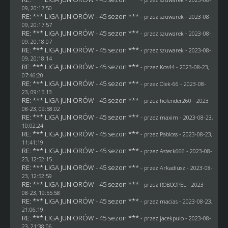
09, 20:17:50
RE: *** LIGA JUNIORÓW - 45 sezon ***
- przez
szuwarek
- 2023-08-
09, 20:17:57
RE: *** LIGA JUNIORÓW - 45 sezon ***
- przez
szuwarek
- 2023-08-
09, 20:18:07
RE: *** LIGA JUNIORÓW - 45 sezon ***
- przez
szuwarek
- 2023-08-
09, 20:18:14
RE: *** LIGA JUNIORÓW - 45 sezon ***
- przez
Kos44
- 2023-08-23,
07:46:20
RE: *** LIGA JUNIORÓW - 45 sezon ***
- przez
Olek-66
- 2023-08-
23, 09:15:13
RE: *** LIGA JUNIORÓW - 45 sezon ***
- przez
holender260
- 2023-
08-23, 09:58:02
RE: *** LIGA JUNIORÓW - 45 sezon ***
- przez
maxim
- 2023-08-23,
10:02:24
RE: *** LIGA JUNIORÓW - 45 sezon ***
- przez
Pabloss
- 2023-08-23,
11:41:19
RE: *** LIGA JUNIORÓW - 45 sezon ***
- przez
Asteck666
- 2023-08-
23, 12:52:15
RE: *** LIGA JUNIORÓW - 45 sezon ***
- przez
Arkadiusz
- 2023-08-
23, 12:52:59
RE: *** LIGA JUNIORÓW - 45 sezon ***
- przez
ROBOOPEL
- 2023-
08-23, 19:55:58
RE: *** LIGA JUNIORÓW - 45 sezon ***
- przez
macias
- 2023-08-23,
21:06:19
RE: *** LIGA JUNIORÓW - 45 sezon ***
- przez
jacekpulo
- 2023-08-
23, 21:38:06