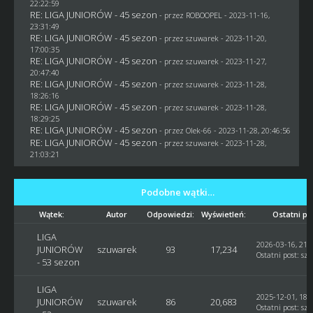
22:22:59
RE: LIGA JUNIORÓW - 45 sezon
- przez
ROBOOPEL
- 2023-11-16,
23:31:49
RE: LIGA JUNIORÓW - 45 sezon
- przez
szuwarek
- 2023-11-20,
17:00:35
RE: LIGA JUNIORÓW - 45 sezon
- przez
szuwarek
- 2023-11-27,
20:47:40
RE: LIGA JUNIORÓW - 45 sezon
- przez
szuwarek
- 2023-11-28,
18:26:16
RE: LIGA JUNIORÓW - 45 sezon
- przez
szuwarek
- 2023-11-28,
18:29:25
RE: LIGA JUNIORÓW - 45 sezon
- przez
Olek-66
- 2023-11-28, 20:46:56
RE: LIGA JUNIORÓW - 45 sezon
- przez
szuwarek
- 2023-11-28,
21:03:21
Podobne wątki…
Wątek:
Autor
Odpowiedzi:
Wyświetleń:
Ostatni po
LIGA
2026-03-16, 21:
JUNIORÓW
szuwarek
93
17,234
Ostatni post
:
sz
- 53 sezon
LIGA
2025-12-01, 18:
JUNIORÓW
szuwarek
86
20,683
Ostatni post
:
sz