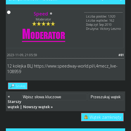
Speed
Liczba postów: 1,920
Moderator
Liczba wątków: 162
Dołączył: Sep 2010
Drużyna: Victory Leszno
2023-11-09, 21:05:59
#81
12 kolejka BLJ
https://www.speedway-world.pl/i,4mecz_live-
108959
Szukaj
«
Starszy
wątek
|
Nowszy wątek
»
Wątek zamknięty