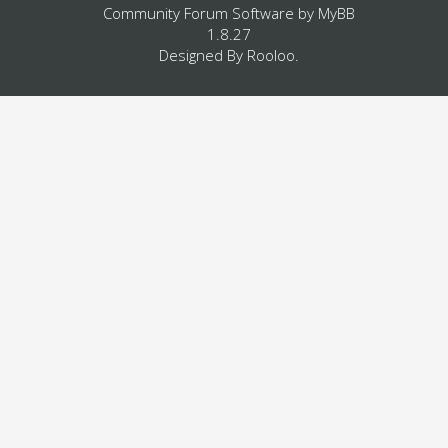
Community Forum Software by
MyBB
1.8.27
Designed By
Rooloo
.