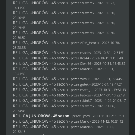
RE: LIGA JUNIORÓW - 45 sezon
- przez
szuwarek
- 2023-10-23,
14:11:00
RE: LIGA JUNIORÓW - 45 sezon
- przez
szuwarek
- 2023-10-30,
20:46:43
RE: LIGA JUNIORÓW - 45 sezon
- przez
szuwarek
- 2023-10-30,
20:49:46
RE: LIGA JUNIORÓW - 45 sezon
- przez
szuwarek
- 2023-10-30,
20:50:52
RE: LIGA JUNIORÓW - 45 sezon
- przez
ADM_Henrik
- 2023-10-30,
23:28:35
RE: LIGA JUNIORÓW - 45 sezon
- przez
macias
- 2023-10-31, 12:31:51
RE: LIGA JUNIORÓW - 45 sezon
- przez
Kos44
- 2023-10-31, 13:33:49
RE: LIGA JUNIORÓW - 45 sezon
- przez
Olek-66
- 2023-10-31, 15:43:32
RE: LIGA JUNIORÓW - 45 sezon
- przez
Marek79
- 2023-10-31,
19:41:30
RE: LIGA JUNIORÓW - 45 sezon
- przez
sylta88
- 2023-10-31, 19:44:20
RE: LIGA JUNIORÓW - 45 sezon
- przez
gutek
- 2023-10-31, 19:47:21
RE: LIGA JUNIORÓW - 45 sezon
- przez
matti_1
- 2023-10-31, 19:51:13
RE: LIGA JUNIORÓW - 45 sezon
- przez
Pabloss
- 2023-11-01, 10:22:18
RE: LIGA JUNIORÓW - 45 sezon
- przez
rekin67
- 2023-11-01, 21:05:17
RE: LIGA JUNIORÓW - 45 sezon
- przez
szuwarek
- 2023-11-06,
20:34:43
RE: LIGA JUNIORÓW - 45 sezon
- przez
Speed
- 2023-11-09, 21:05:59
RE: LIGA JUNIORÓW - 45 sezon
- przez
Mario
- 2023-11-12, 10:51:13
RE: LIGA JUNIORÓW - 45 sezon
- przez
Marek79
- 2023-11-12,
20:52:18