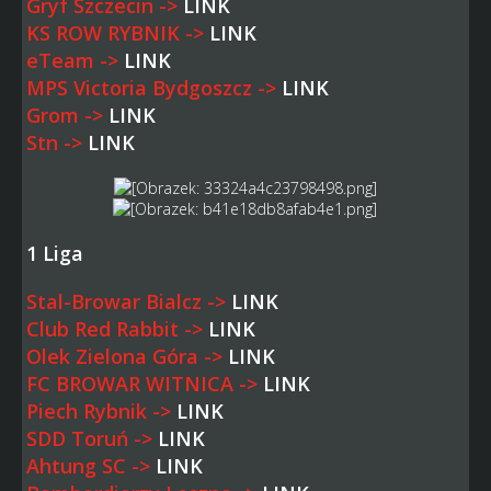
Gryf Szczecin ->
LINK
KS ROW RYBNIK ->
LINK
eTeam ->
LINK
MPS Victoria Bydgoszcz ->
LINK
Grom ->
LINK
Stn ->
LINK
1 Liga
Stal-Browar Bialcz ->
LINK
Club Red Rabbit ->
LINK
Olek Zielona Góra ->
LINK
FC BROWAR WITNICA ->
LINK
Piech Rybnik ->
LINK
SDD Toruń ->
LINK
Ahtung SC ->
LINK