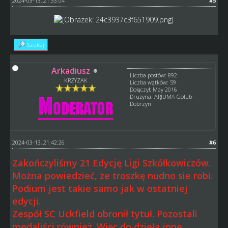
2024-03-13, 21:33:04
#5
Szukaj
Arkadiusz
Liczba postów: 892
KRZYZAK
Liczba wątków: 59
Dołączył: May 2016
Drużyna: ARJUMA Golub-
Dobrzyn
2024-03-13, 21:42:26
#6
Zakończyliśmy 21 Edycję Ligi Szkółkowiczów.
Można powiedzieć, że troszkę nudno sie robi.
Podium jest takie samo jak w ostatniej
edycji.
Zespół SC Uckfield obronił tytuł. Pozostali
medaliści również. Więc do dzieła inne