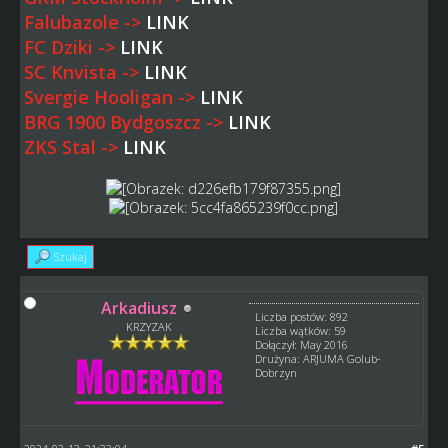
Falubazole ->
LINK
FC Dziki ->
LINK
SC Knvista ->
LINK
Svergie Hooligan ->
LINK
BRG 1900 Bydgoszcz ->
LINK
ZKS Stal ->
LINK
Szukaj
Arkadiusz
Liczba postów: 892
KRZYZAK
Liczba wątków: 59
Dołączył: May 2016
Drużyna: ARJUMA Golub-
Dobrzyn