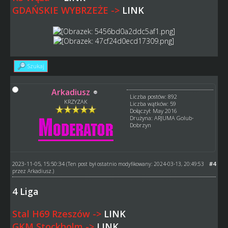
GDAŃSKIE WYBRZEŻE ->
LINK
Szukaj
Arkadiusz
Liczba postów: 892
KRZYZAK
Liczba wątków: 59
Dołączył: May 2016
Drużyna: ARJUMA Golub-
Dobrzyn
2023-11-05, 15:50:34
#4
(Ten post był ostatnio modyfikowany: 2024-03-13, 20:49:53
przez
Arkadiusz
.)
4 Liga
Stal H69 Rzeszów ->
LINK
GKM Stockholm ->
LINK