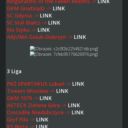
Ringwraiths of the Fallen Realms ->
LINK
GKM Grudziądz ->
LINK
SC Gdynia ->
LINK
SC Stal Białcz ->
LINK
Na Styku ->
LINK
ARJUMA Golub-Dobrzyń ->
LINK
3 Liga
PKŻ SPARTAKUS Lubań ->
LINK
Towers Wrocław ->
LINK
GKM 1979 ->
LINK
ASTECK Zielona Góra ->
LINK
Crocodile Niedobczyce ->
LINK
Gryf Piła ->
LINK
KS Węża ->
LINK