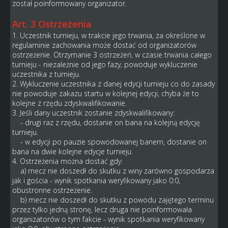
został poinformowany organizator.
Art. 3 Ostrzeżenia
1. Uczestnik turnieju, w trakcie jego trwania, za określone w
regulaminie zachowania może dostać od organizatorów
ostrzeżenie. Otrzymanie 3 ostrzeżeń, w czasie trwania całego
turnieju - niezależnie od jego fazy, powoduje wykluczenie
uczestnika z turnieju.
2. Wykluczenie uczestnika z danej edycji turnieju co do zasady
nie powoduje zakazu startu w kolejnej edycji, chyba że to
kolejne z rzędu zdyskwalifikowanie.
3. Jeśli dany uczestnik zostanie zdyskwalifikowany:
- drugi raz z rzędu, dostanie on bana na kolejną edycję
turnieju.
- w edycji po pauzie spowodowanej banem, dostanie on
bana na dwie kolejne edycje turnieju.
4. Ostrzeżenia można dostać gdy:
a) mecz nie doszedł do skutku z winy zarówno gospodarza
jak i gościa - wynik spotkania weryfikowany jako 0:0,
obustronne ostrzeżenie.
b) mecz nie doszedł do skutku z powodu zajętego terminu
przez tylko jedną stronę, lecz druga nie poinformowała
organizatorów o tym fakcie - wynik spotkania weryfikowany