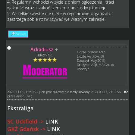
4. Regulamin wchodzi w życie z dniem ogłoszenia i traci
ważność wraz z zakończeniem danej edycji turnieju.
5. Wszelkie kwestie nie ujęte w regulaminie organizator
zastrzega sobie rozwiązywać we własnym zakresie.
Szukaj
Arkadiusz
Liczba postów: 892
KRZYZAK
Liczba wątków: 59
Dołączył: May 2016
Drużyna: ARJUMA Golub-
Dobrzyn
2023-11-05, 15:50:22
#2
(Ten post był ostatnio modyfikowany: 2024-03-13, 21:16:56
przez
Arkadiusz
.)
Ekstraliga
SC Uckfield ->
LINK
GKŻ Gdańsk ->
LINK