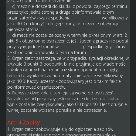
jako 0:0, obustronne ostrzeżenie.
c) mecz nie doszedł do skutku z powodu zajętego terminu
przez tylko jedną stronę a druga poinformowała o tym
organizatorów - wynik spotkania weryfikowany
jako 40:0 na korzyść drugiej strony, ostrzeżenie otrzymuje
pierwsza strona.
d) mecz nie został założony w terminie określonym w art. 2
pkt. 5 - obustronne ostrzeżenie, jeśli żaden z graczy nie podał
przyczyny, jednostronne w przypadku gdy któraś
ze stron poinformowała o tym na forum.
5. Organizator zastrzega, że w przypadku sytuacji określonej w
artykule 3 punkt 3 podpunkt b, nie przyjmuje do wiadomości
zażaleń opartych na uznaniu iż skoro oponent ma zajęty
termin to wynik meczu automatycznie będzie weryfikowany
jako 40:0. Każdy uczestnik zobowiązany jest o takim fakcie
poinformować organizatorów.
6. Pierwsze dwie kolejki turnieju są wolne od ostrzeżeń.
Niezależnie od przyczyny jeśli mecz nie dojdzie do skutku
wynik zostanie zweryfikowany jako 0:0 bądź 40:0 lecz drużynie
winnej zostanie wpisana porażka a nie ostrzeżenie.
Art. 4 Zapisy
1. Organizator zobowiązuje się do ogłoszenia zapisów
przynajmniej miesiąc przed planowaną pierwszą kolejką