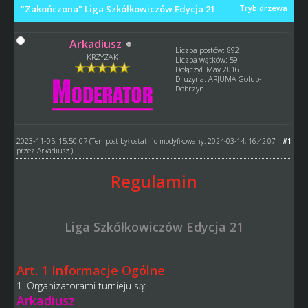
"Zakończona" Liga Szkółkowiczów Edycja 21
Tryb drzewa
Arkadiusz
Liczba postów: 892
KRZYZAK
Liczba wątków: 59
Dołączył: May 2016
Drużyna: ARJUMA Golub-
Dobrzyn
2023-11-05, 15:50:07
#1
(Ten post był ostatnio modyfikowany: 2024-03-14, 16:42:07
przez
Arkadiusz
.)
Regulamin
Liga Szkółkowiczów Edycja 21
Art. 1 Informacje Ogólne
1. Organizatorami turnieju są:
Arkadiusz