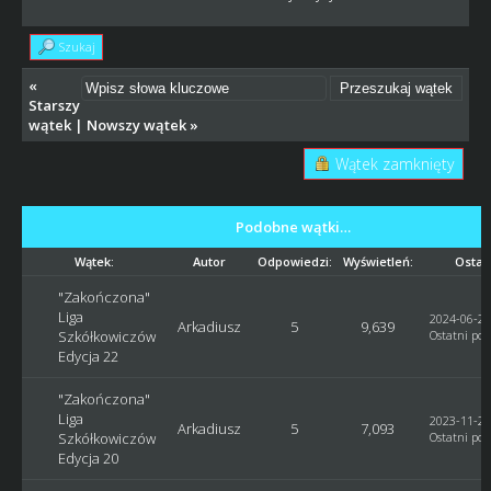
Szukaj
«
Starszy
wątek
|
Nowszy wątek
»
Wątek zamknięty
Podobne wątki…
Wątek:
Autor
Odpowiedzi:
Wyświetleń:
Ostat
"Zakończona"
Liga
2024-06-26
Arkadiusz
5
9,639
Szkółkowiczów
Ostatni pos
Edycja 22
"Zakończona"
Liga
2023-11-29
Arkadiusz
5
7,093
Szkółkowiczów
Ostatni pos
Edycja 20