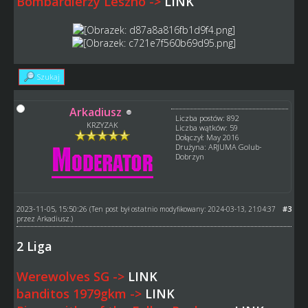
Bombardierzy Leszno ->
LINK
Szukaj
Arkadiusz
Liczba postów: 892
KRZYZAK
Liczba wątków: 59
Dołączył: May 2016
Drużyna: ARJUMA Golub-
Dobrzyn
2023-11-05, 15:50:26
#3
(Ten post był ostatnio modyfikowany: 2024-03-13, 21:04:37
przez
Arkadiusz
.)
2 Liga
Werewolves SG ->
LINK
banditos 1979gkm ->
LINK