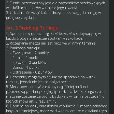
2. Turniej przeznaczony jest dla zawodników przebywających
w szkółkach juniorów w trakcie jego trwania.
3. Udział może wziąć każda drużyna bez względu na ligę w
jakiej się znajduje.
Art. 2 Przebieg Turnieju
1. Spotkania w ramach Ligi Szkółkowiczów odbywają się w
każdą środę na zasadzie spotkań w szkółkach.
2. Rozegranie meczu nie jest możliwe w innym terminie.
3. Punktacja turnieju:
- Zwycięstwo - 2 punkty
- Remis - 1 punkt
- Porażka - 0 punktów
- Bonus - 1 punkt
- Ostrzeżenie - 0 punktów
4. Uczestnicy mogą wysyłać link do spotkania na wątek
turnieju, jednak nie jest to obligatoryjne.
5. Mecz powinien być założony najpóźniej na 3 dni
poprzedzające daną kolejkę, tj. niedziela. Jeśli do tego czasu
mecz nie zostanie założony będą kary w formie ostrzeżeń, o
których mówi art. 3 regulaminu.
6. Dopiero po dniu, określonym w punkcie 5, można zakładać
inny - nie turniejowy, mecz pod warunkiem, że o działaniu tym