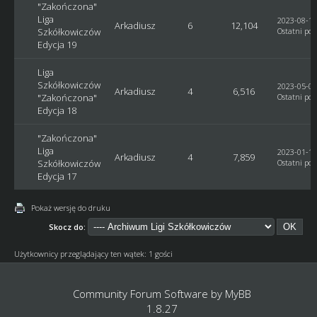
"Zakończona"
Liga
2023-08-16
Arkadiusz
6
12,104
Szkółkowiczów
Ostatni pos
Edycja 19
Liga
Szkółkowiczów
2023-05-03
Arkadiusz
4
6,516
"Zakończona"
Ostatni pos
Edycja 18
"Zakończona"
Liga
2023-01-18
Arkadiusz
4
7,859
Szkółkowiczów
Ostatni pos
Edycja 17
Pokaż wersję do druku
Skocz do:
Użytkownicy przeglądający ten wątek: 1 gości
Community Forum Software by
MyBB
1.8.27