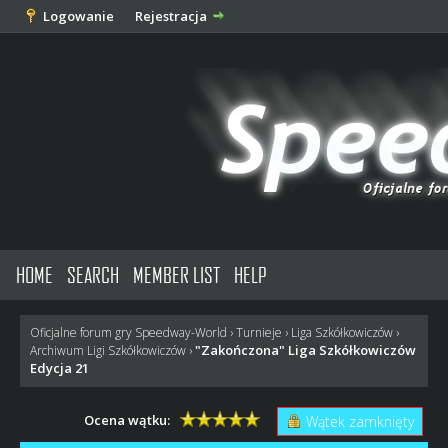
Logowanie
Rejestracja
HOME
SEARCH
MEMBER LIST
HELP
Oficjalne forum gry Speedway-World
›
Turnieje
›
Liga Szkółkowiczów
›
"Zakończona" Liga Szkółkowiczów
Archiwum Ligi Szkółkowiczów
›
Edycja 21
Ocena wątku:
Wątek zamknięty