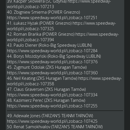
39. Kacper Skowiera (SC Gdynia)
https://www.speedway-
world.pl/i,zobacz-107213
40. Zbigniew Smierna (POWER Gniezno)
https://www.speedway-world.pl/i,zobacz-107251
41. Łukasz Hyżak (POWER Gniezno)
https://www.speedway-
world.pl/i,zobacz-107325
42. Roman Brańka (POWER Gniezno)
https://www.speedway-
world.pl/i,zobacz-107394
43. Paulo Diener (Roko-Big Speedway LUBLIN)
https://www.speedway-world.pl/i,zobacz-107284
44. Borys Możdżyński (Roko-Big Speedway LUBLIN)
https://www.speedway-world.pl/i,zobacz-107376
45. Zygmunt Odolak (ZKS Huragan Tarnów)
https://www.speedway-world.pl/i,zobacz-107360
46. Neil Keating (ZKS Huragan Tarnów)
https://www.speedway-
world.pl/i,zobacz-107358
47. Claus Graversen (ZKS Huragan Tarnów)
https://www.speedway-world.pl/i,zobacz-107334
48. Kazimierz Pereć (ZKS Huragan Tarnów)
https://www.speedway-world.pl/i,zobacz-107255
49. Adewale Jones (TARZAN'S TEANM TARNÓW)
https://www.speedway-world.pl/i,zobacz-107425
50. Renat Samokhvalov (TARZAN'S TEANM TARNÓW)