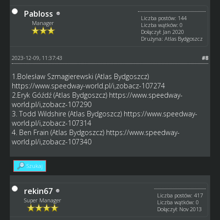
Pabloss
Liczba postów: 144
Manager
Liczba wątków: 0
Dołączył: Jan 2020
Drużyna: Atlas Bydgoszcz
2023-12-09, 11:37:43
#8
1.Bolesław Szmagierewski (Atlas Bydgoszcz)
https://www.speedway-world.pl/i,zobacz-107274
2.Eryk Góźdź (Atlas Bydgoszcz)
https://www.speedway-
world.pl/i,zobacz-107290
3. Todd Wildshire (Atlas Bydgoszcz)
https://www.speedway-
world.pl/i,zobacz-107314
4. Ben Frain (Atlas Bydgoszcz)
https://www.speedway-
world.pl/i,zobacz-107340
Szukaj
rekin67
Liczba postów: 417
Super Manager
Liczba wątków: 0
Dołączył: Nov 2013