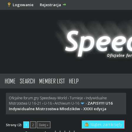
Logowanie
Rejestracja
HOME
SEARCH
MEMBER LIST
HELP
Oficjalne forum gry Speedway-World
›
Turnieje
›
Indywidualne
ZAPISY!!! U16
Mistrzostwa U 16-21
›
U-16
›
Archiwum U-16
›
Indywidualne Mistrzostwa Młodzików - XXXII edycja
Wątek zamknięty
Strony (2):
1
2
Dalej »