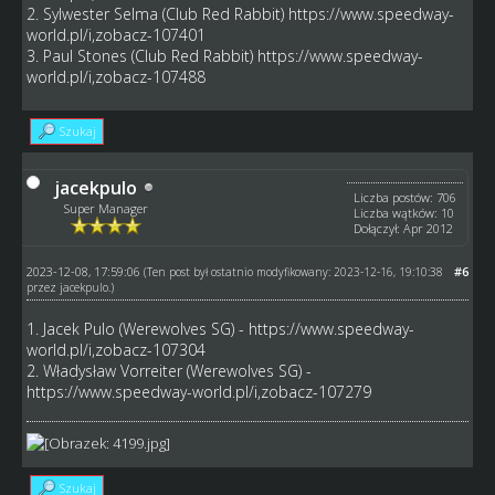
2. Sylwester Selma (Club Red Rabbit)
https://www.speedway-
world.pl/i,zobacz-107401
3. Paul Stones (Club Red Rabbit)
https://www.speedway-
world.pl/i,zobacz-107488
Szukaj
jacekpulo
Liczba postów: 706
Super Manager
Liczba wątków: 10
Dołączył: Apr 2012
2023-12-08, 17:59:06
#6
(Ten post był ostatnio modyfikowany: 2023-12-16, 19:10:38
przez
jacekpulo
.)
1. Jacek Pulo (Werewolves SG) -
https://www.speedway-
world.pl/i,zobacz-107304
2. Władysław Vorreiter (Werewolves SG) -
https://www.speedway-world.pl/i,zobacz-107279
Szukaj