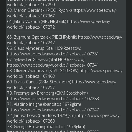
world.pl/i,zobacz-107299
63. Marcin Derpiński (PIECHRybnik)
https://www.speedway-
world.pl/i,zobacz-107367
64. Jakub Vokoun (PIECHRybnik)
https://www.speedway-
world.pl/i,zobacz-107272
65. Zygmunt Ogorzałek (PIECHRybnik)
https://www.speedway-
world.pl/i,zobacz-107242
66. Claus Mynderup (Stal H69 Rzeszów)
https://www.speedway-world.pl/i,zobacz-107381
67. Sylwester Gilewski (Stal H69 Rzeszów)
https://www.speedway-world.pl/i,zobacz-107341
68. Oliwier Zwienczak (STAL GORZOW)
https://www.speedway-
world.pl/i,zobacz-107463
69. Ervins Canus (GKM Stockholm)
https://www.speedway-
world.pl/i,zobacz-107257
70. Przemysław Erenberg (GKM Stockholm)
https://www.speedway-world.pl/i,zobacz-107283
71. Aladino Insigne (banditos 1979gkm)
https://www.speedway-world.pl/i,zobacz-107247
72. Janusz Losik (banditos 1979gkm)
https://www.speedway-
world.pl/i,zobacz-107260
73. George Browning (banditos 1979gkm)