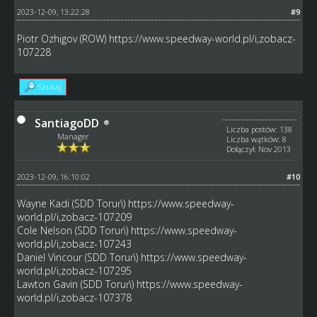
2023-12-09, 13:22:28
#9
Piotr Ozhigov (ROW)
https://www.speedway-world.pl/i,zobacz-
107228
Szukaj
SantiagoDD
Liczba postów: 138
Manager
Liczba wątków: 8
Dołączył: Nov 2013
2023-12-09, 16:10:02
#10
Wayne Kadi (SDD Toruń)
https://www.speedway-
world.pl/i,zobacz-107209
Cole Nelson (SDD Toruń)
https://www.speedway-
world.pl/i,zobacz-107243
Daniel Vincour (SDD Toruń)
https://www.speedway-
world.pl/i,zobacz-107295
Lawton Gavin (SDD Toruń)
https://www.speedway-
world.pl/i,zobacz-107378