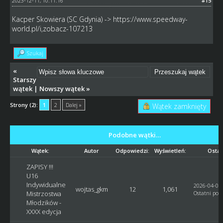
2023-12-11, 10:11:16
#15
Kacper Skowiera (SC Gdynia) ->
https://www.speedway-
world.pl/i,zobacz-107213
Szukaj
«
Starszy
wątek
|
Nowszy wątek
»
Strony (2):
1
2
Dalej »
Wątek zamknięty
Podobne wątki…
Wątek:
Autor
Odpowiedzi:
Wyświetleń:
Ostat
ZAPISY !!!
U16
Indywidualne
2026-04-05,
wojtas_gkm
12
1,061
Mistrzostwa
Ostatni post
Młodzików -
XXXX edycja