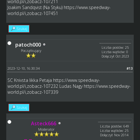
world.pl/i,zobacz-107211
Joakim Sandqvist (Na Styku)
https://www.speedway-
world.pl/i,zobacz-107451
Szukaj
patoch000
Liczba postów: 25
Początkujący
Liczba wątków: 0
Dołączył: Oct 2023
2023-12-10, 16:30:34
#13
SC Knivsta Iikka Petaja
https://www.speedway-
world.pl/i,zobacz-107232
Ludas Nagy
https://www.speedway-
world.pl/i,zobacz-107339
Szukaj
Asteck666
Liczba postów: 649
Moderator
Liczba wątków: 25
Dołączył: Nov 2014