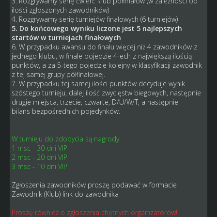
3. Rozgrywamy serię ćwierć i/lub półfinałów (w zależności od
ilości zgłoszonych zawodników)
4. Rozgrywamy serię turniejów finałowych (6 turniejów)
5. Do końcowego wyniku liczone jest 5 najlepszych
startów w turniejach finałowych
6. W przypadku awansu do finału więcej niż 4 zawodników z
jednego klubu, w finale pojedzie 4-ech z największą ilością
punktów, a za 5-tego pojedzie kolejny w klasyfikacji zawodnik
z tej samej grupy półfinałowej.
7. W przypadku tej samej ilości punktów decyduje wynik
szóstego turnieju, dalej ilość zwycięstw biegowych, następnie
drugie miejsca, trzecie, czwarte, D/U/W/T, a następnie
bilans bezpośrednich pojedynków.
W turnieju do zdobycia są nagrody:
1 msc - 30 dni VIP
2 msc - 20 dni VIP
3 msc - 10 dni VIP
Zgłoszenia zawodników proszę podawać w formacie
Zawodnik (Klub) link do zawodnika
Proszę również o zgłoszenia chętnych organizatorów!