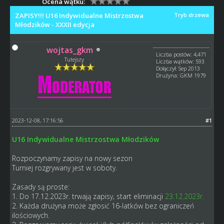
Ocena wątku:
ZAPISY!!! U16 Indywidualne Mistrzostwa
Tryb drzewa
Młodzików - XXXII edycja
wojtas_gkm
Liczba postów: 4,471
Tutejszy
Liczba wątków: 593
Dołączył: Sep 2013
Drużyna: GKM 1979
2023-12-08, 17:16:56
#1
U16 Indywidualne Mistrzostwa Młodzików
Rozpoczynamy zapisy na nowy
sezon
Turniej rozgrywany jest w soboty.
Zasady są proste:
1. Do 17.12.2023r. trwają zapisy, start eliminacji
23.12.2023r.
2. Każda drużyna może zgłosić 16-latków bez ograniczeń
ilościowych.