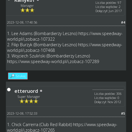
Liczba postów: 97
Manager
Liczba wątków: 2
Dołączył: Jun 2017
2023-12-08, 17:40:56
#4
1. Lee Adams (Bombardierzy Leszno)
https://www.speedway-
world.pl/i,zobacz-107322
2. Filip Burzyk (Bombardierzy Leszno)
https://www.speedway-
world.pl/i,zobacz-107468
3. Wojciech Szuliński (Bombardierzy Leszno)
https://www.speedway-world.pl/i,zobacz-107289
Szukaj
etteruord
Liczba postów: 306
Super Manager
Liczba wątków: 0
Dołączył: Nov 2012
2023-12-08, 17:52:33
#5
1. Chick Carrerra (Club Red Rabbit)
https://www.speedway-
world.pl/i,zobacz-107265