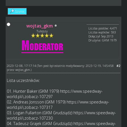
Szukaj
wojtas_gkm
Liczba postów: 4,471
Tutejszy
Liczba wątków: 593
Dołączył: Sep 2013
Drużyna: GKM 1979
2023-12-08, 17:17:14
#2
(Ten post był ostatnio modyfikowany: 2023-12-19, 14:54:58
przez
wojtas_gkm
.)
Lista uczestników:
01. Hunter Baker (GKM 1979)
https://www.speedway-
world.pl/i,zobacz-107297
02. Andreas Jonsson (GKM 1979)
https://www.speedway-
world.pl/i,zobacz-107317
03. Logan Fullarton (GKM Grudziądz)
https://www.speedway-
world.pl/i,zobacz-107230
04. Tadeusz Grajek (GKM Grudziądz)
https://www.speedway-