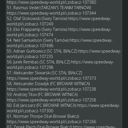
https://www.speedway-world.pl/i,zobacz-107380
51. Rasmus Vedel (TARZAN'S TEANM TARNÓW)
https://www.speedway-world.pl/i,zobacz-107344
52. Olaf Stokowski (Świry Tarnów)
https://www.speedway-
world.pl/i,zobacz-107249
53. Elio Frappamp (Świry Tarnów)
https://www.speedway-
world.pl/i,zobacz-107474
54. Neil Samuelson (Świry Tarnów)
https://www.speedway-
world.pl/i,zobacz-107496
55. Adrian Gurbowicz (SC STAL BIAŁCZ)
https://www.speedway-
world.pl/i,zobacz-107235
56. Jurek Rembas (SC STAL BIAŁCZ)
https://www.speedway-
world.pl/i,zobacz-107298
57. Aleksander Skwarski (SC STAL BIAŁCZ)
https://www.speedway-world.pl/i,zobacz-107373
58. Aleksander Dziadyk (FC BROWAR WITNICA)
https://www.speedway-world.pl/i,zobacz-107238
59. Andrzej Titov (FC BROWAR WITNICA)
https://www.speedway-world.pl/i,zobacz-107258
60. Edi Janczarz (FC BROWAR WITNICA)
https://www.speedway-
world.pl/i,zobacz-107300
61. Norman Thorpe (Stal-Browar Białcz)
https://www.speedway-world.pl/i,zobacz-107266
62. Zenek Plech (Stal-Browar Białcz)
https://www.speedway-