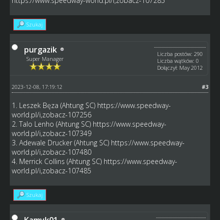
https://www.speedway-world.pl/i,zobacz-107285
Szukaj
purgazik
Liczba postów: 290
Super Manager
Liczba wątków: 0
Dołączył: May 2012
2023-12-08, 17:19:12
#3
1. Leszek Bęza (Ahtung SC)
https://www.speedway-
world.pl/i,zobacz-107256
2. Talo Lenho (Ahtung SC)
https://www.speedway-
world.pl/i,zobacz-107349
3. Adewale Drucker (Ahtung SC)
https://www.speedway-
world.pl/i,zobacz-107480
4. Merrick Collins (Ahtung SC)
https://www.speedway-
world.pl/i,zobacz-107485
Szukaj
Kamyk01