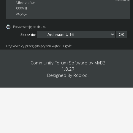
Młodzików -
XXXVIII
edycja
Pokaż wersję do druku
Skocz do:
Użytkownicy przeglądający ten wątek: 1 gości
Community Forum Software by
MyBB
1.8.27
Designed By
Rooloo
.