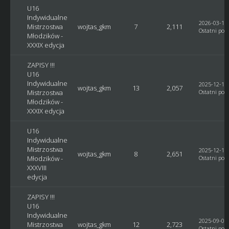
U16
Indywidualne
2026-03-14,
Mistrzostwa
wojtas_gkm
7
2,111
Ostatni post
Młodzików -
XXXIX edycja
ZAPISY !!!
U16
Indywidualne
2025-12-18,
wojtas_gkm
13
2,057
Mistrzostwa
Ostatni post
Młodzików -
XXXIX edycja
U16
Indywidualne
Mistrzostwa
2025-12-17,
wojtas_gkm
8
2,651
Młodzików -
Ostatni post
XXXVIII
edycja
ZAPISY !!!
U16
Indywidualne
2025-09-07,
Mistrzostwa
wojtas_gkm
12
2,723
Ostatni post