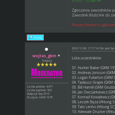
3 msc - 10 dni VIP
Zgłoszenia zawodników p
Zawodnik (Klub) link do z
Proszę również o zgłoszen
Szukaj
2023-12-08, 17:17:14
(Ten post by
wojtas_gkm
Lista uczestników:
Tutejszy
01. Hunter Baker (GKM 19
02. Andreas Jonsson (GK
03. Logan Fullarton (GKM 
04. Tadeusz Grajek (GKM 
Liczba postów: 4,471
05. Bill Hamill (GKM Grudz
Liczba wątków: 593
06. Jan Owczarkiewicz (G
Dołączył: Sep 2013
07. Konrad Kowalewicz (
Drużyna: GKM 1979
08. Leszek Bęza (Ahtung 
09. Talo Lenho (Ahtung SC
10. Adewale Drucker (Aht