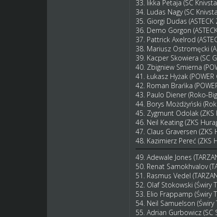
33. Iikka Petaja (SC Knivst
34. Ludas Nagy (SC Knivst
35. Giorgi Dudas (ASTECK 
36. Demo Gorgon (ASTECK
37. Pattrick Axelrod (AST
38. Mariusz Ostromęcki (
39. Kacper Skowiera (SC 
40. Zbigniew Smierna (P
41. Łukasz Hyżak (POWER
42. Roman Brańka (POWE
43. Paulo Diener (Roko-B
44. Borys Możdżyński (Ro
45. Zygmunt Odolak (ZKS
46. Neil Keating (ZKS Hur
47. Claus Graversen (ZKS
48. Kazimierz Pereć (ZKS
49. Adewale Jones (TARZ
50. Renat Samokhvalov 
51. Rasmus Vedel (TARZ
52. Olaf Stokowski (Świry
53. Elio Frappamp (Świry 
54. Neil Samuelson (Świry
55. Adrian Gurbowicz (SC