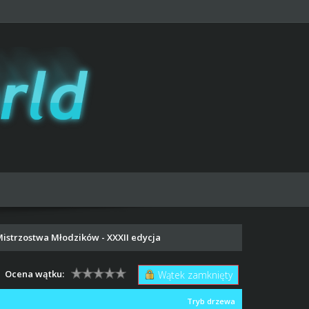
Mistrzostwa Młodzików - XXXII edycja
Ocena wątku:
Wątek zamknięty
Tryb drzewa