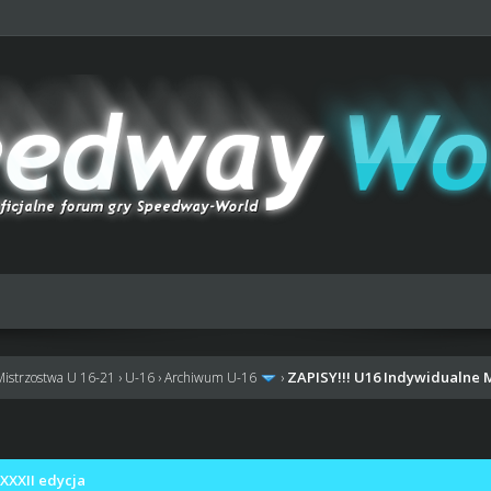
ZAPISY!!! U16 Indywidualne 
Mistrzostwa U 16-21
›
U-16
›
Archiwum U-16
›
XXXII edycja