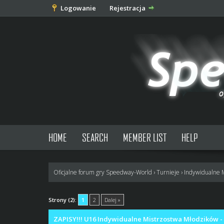
Logowanie
Rejestracja
HOME
SEARCH
MEMBER LIST
HELP
Oficjalne forum gry Speedway-World
›
Turnieje
›
Indywidualne 
0 głosów - średnia: 0
1
2
3
4
5
Strony (2):
1
2
Dalej »
ZAPISY!!! U16 Indywidualne Mistrzostwa Młodzików - 