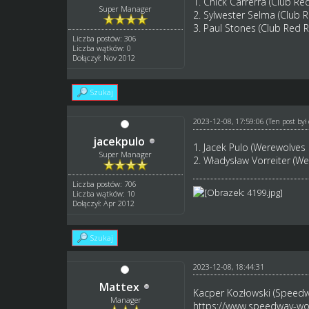
1. Chick Carrerra (Club Re
Super Manager
2. Sylwester Selma (Club 
3. Paul Stones (Club Red 
Liczba postów: 306
Liczba wątków: 0
Dołączył: Nov 2012
Szukaj
2023-12-08, 17:59:06
(Ten post by
jacekpulo
1. Jacek Pulo (Werewolves
Super Manager
2. Władysław Vorreiter (W
Liczba postów: 706
Liczba wątków: 10
Dołączył: Apr 2012
Szukaj
2023-12-08, 18:44:31
Mattex
Kacper Kozłowski (Speedw
Manager
https://www.speedway-wor