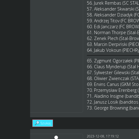
56. Jurek Rembas (SC STA
57. Aleksander Skwarski (
58. Aleksander Dziadyk (
59. Andrzej Titov (FC BR
60. Edi Janczarz (FC BRO
61. Norman Thorpe (Stal-B
62. Zenek Plech (Stal-Brow
63. Marcin Derpiński (PIE
64. Jakub Vokoun (PIECHR
65. Zygmunt Ogorzałek (P
66. Claus Mynderup (Stal
67. Sylwester Gilewski (S
68. Oliwier Zwienczak (
69. Ervins Canus (GKM St
70. Przemysław Erenberg
71. Aladino Insigne (band
72. Janusz Losik (bandit
73. George Browning (ba
Szukaj
2023-12-08, 17:19:12