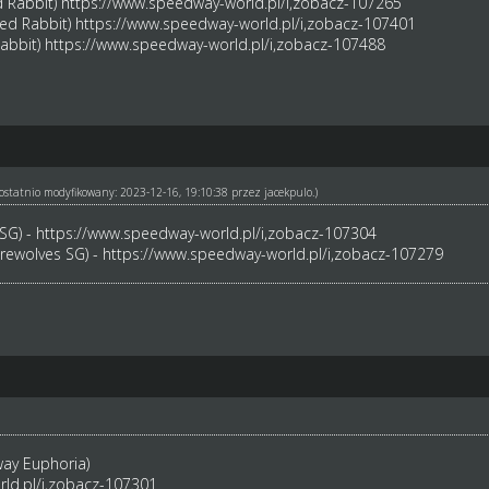
d Rabbit)
https://www.speedway-world.pl/i,zobacz-107265
Red Rabbit)
https://www.speedway-world.pl/i,zobacz-107401
Rabbit)
https://www.speedway-world.pl/i,zobacz-107488
ł ostatnio modyfikowany: 2023-12-16, 19:10:38 przez
jacekpulo
.)
 SG) -
https://www.speedway-world.pl/i,zobacz-107304
erewolves SG) -
https://www.speedway-world.pl/i,zobacz-107279
ay Euphoria)
ld.pl/i,zobacz-107301