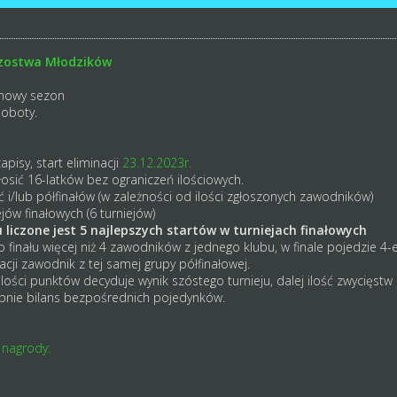
rzostwa Młodzików
 nowy
sezon
soboty.
apisy, start eliminacji
23.12.2023r.
osić 16-latków bez ograniczeń ilościowych.
 i/lub półfinałów (w zależności od ilości zgłoszonych zawodników)
jów finałowych (6 turniejów)
liczone jest 5 najlepszych startów w turniejach finałowych
finału więcej niż 4 zawodników z jednego klubu, w finale pojedzie 4-e
kacji zawodnik z tej samej grupy półfinałowej.
lości punktów decyduje wynik szóstego turnieju, dalej ilość zwycięstw 
ępnie bilans bezpośrednich pojedynków.
 nagrody: