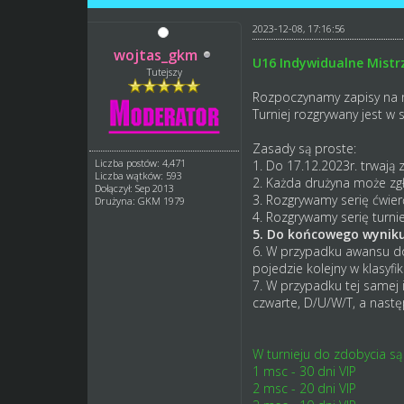
2023-12-08, 17:16:56
wojtas_gkm
U16 Indywidualne Mist
Tutejszy
Rozpoczynamy zapisy na
Turniej rozgrywany jest w 
Zasady są proste:
Liczba postów: 4,471
1. Do 17.12.2023r. trwają z
Liczba wątków: 593
2. Każda drużyna może zgł
Dołączył: Sep 2013
3. Rozgrywamy serię ćwierć
Drużyna: GKM 1979
4. Rozgrywamy serię turnie
5. Do końcowego wyniku 
6. W przypadku awansu do 
pojedzie kolejny w klasyfi
7. W przypadku tej samej i
czwarte, D/U/W/T, a nast
W turnieju do zdobycia są
1 msc - 30 dni VIP
2 msc - 20 dni VIP