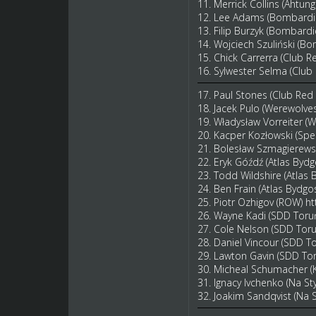
11. Merrick Collins (Ahtun
12. Lee Adams (Bombardi
13. Filip Burzyk (Bombard
14. Wojciech Szuliński (B
15. Chick Carrerra (Club R
16. Sylwester Selma (Club
17. Paul Stones (Club Red
18. Jacek Pulo (Werewolve
19. Władysław Vorreiter (
20. Kacper Kozłowski (Sp
21. Bolesław Szmagierewsk
22. Eryk Góźdź (Atlas Byd
23. Todd Wildshire (Atlas
24. Ben Frain (Atlas Bydgo
25. Piotr Ozhigov (ROW)
ht
26. Wayne Kadi (SDD Toru
27. Cole Nelson (SDD Tor
28. Daniel Vincour (SDD T
29. Lawton Gavin (SDD To
30. Micheal Schumacher (
31. Ignacy Ivchenko (Na St
32. Joakim Sandqvist (Na 