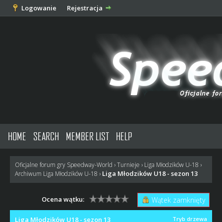
Logowanie
Rejestracja
HOME
SEARCH
MEMBER LIST
HELP
Oficjalne forum gry Speedway-World
›
Turnieje
›
Liga Młodzików U-18
›
Liga Młodzików U18 - sezon 13
Archiwum Liga Młodzików U-18
›
Ocena wątku:
Wątek zamknięty
Liga Młodzików U18 - sezon 13
Tryb drzewa