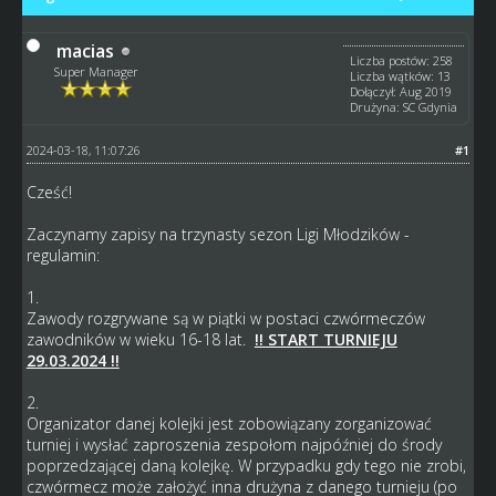
macias
Liczba postów: 258
Super Manager
Liczba wątków: 13
Dołączył: Aug 2019
Drużyna: SC Gdynia
2024-03-18, 11:07:26
#1
Cześć!
Zaczynamy zapisy na trzynasty sezon Ligi Młodzików -
regulamin:
1.
Zawody rozgrywane są w piątki w postaci czwórmeczów
zawodników w wieku 16-18 lat.
!! START TURNIEJU
29.03.2024 !!
2.
Organizator danej kolejki jest zobowiązany zorganizować
turniej i wysłać zaproszenia zespołom najpóźniej do środy
poprzedzającej daną kolejkę. W przypadku gdy tego nie zrobi,
czwórmecz może założyć inna drużyna z danego turnieju (po