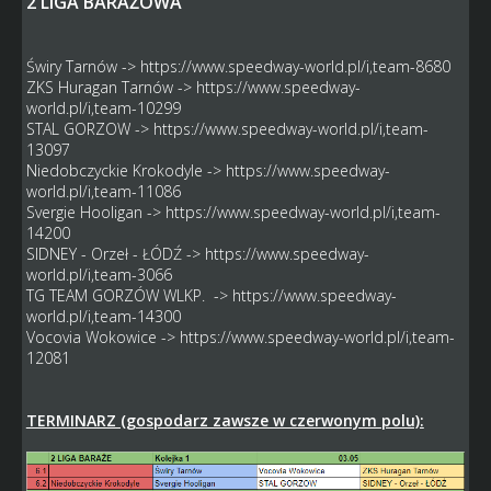
2 LIGA BARAŻOWA
Świry Tarnów ->
https://www.speedway-world.pl/i,team-8680
ZKS Huragan Tarnów ->
https://www.speedway-
world.pl/i,team-10299
STAL GORZOW ->
https://www.speedway-world.pl/i,team-
13097
Niedobczyckie Krokodyle ->
https://www.speedway-
world.pl/i,team-11086
Svergie Hooligan ->
https://www.speedway-world.pl/i,team-
14200
SIDNEY - Orzeł - ŁÓDŹ ->
https://www.speedway-
world.pl/i,team-3066
TG TEAM GORZÓW WLKP. ->
https://www.speedway-
world.pl/i,team-14300
Vocovia Wokowice ->
https://www.speedway-world.pl/i,team-
12081
TERMINARZ (gospodarz zawsze w czerwonym polu):