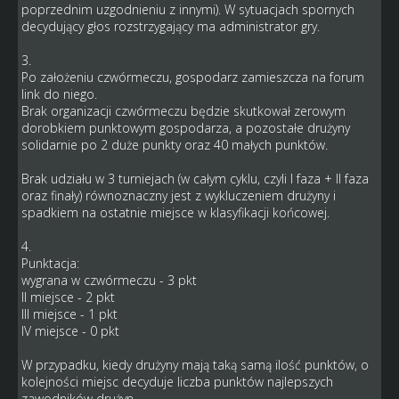
poprzednim uzgodnieniu z innymi). W sytuacjach spornych
decydujący głos rozstrzygający ma administrator gry.
3.
Po założeniu czwórmeczu, gospodarz zamieszcza na forum
link do niego.
Brak organizacji czwórmeczu będzie skutkował zerowym
dorobkiem punktowym gospodarza, a pozostałe drużyny
solidarnie po 2 duże punkty oraz 40 małych punktów.
Brak udziału w 3 turniejach (w całym cyklu, czyli I faza + II faza
oraz finały) równoznaczny jest z wykluczeniem drużyny i
spadkiem na ostatnie miejsce w klasyfikacji końcowej.
4.
Punktacja:
wygrana w czwórmeczu - 3 pkt
II miejsce - 2 pkt
III miejsce - 1 pkt
IV miejsce - 0 pkt
W przypadku, kiedy drużyny mają taką samą ilość punktów, o
kolejności miejsc decyduje liczba punktów najlepszych
zawodników drużyn.