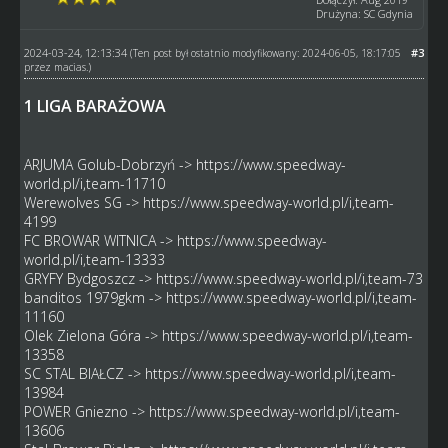
Drużyna: SC Gdynia
2024-03-24, 12:13:34
#3
(Ten post był ostatnio modyfikowany: 2024-06-05, 18:17:05
przez
macias
.)
1 LIGA BARAŻOWA
ARJUMA Golub-Dobrzyń ->
https://www.speedway-
world.pl/i,team-11710
Werewolves SG ->
https://www.speedway-world.pl/i,team-
4199
FC BROWAR WITNICA ->
https://www.speedway-
world.pl/i,team-13333
GRYFY Bydgoszcz ->
https://www.speedway-world.pl/i,team-73
banditos 1979gkm ->
https://www.speedway-world.pl/i,team-
11160
Olek Zielona Góra ->
https://www.speedway-world.pl/i,team-
13358
SC STAL BIAŁCZ ->
https://www.speedway-world.pl/i,team-
13984
POWER Gniezno ->
https://www.speedway-world.pl/i,team-
13606