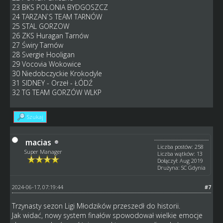
23 BKS POLONIA BYDGOSZCZ
24 TARZAN`S TEAM TARNÓW
25 STAL GORZOW
26 ZKS Huragan Tarnów
27 Świry Tarnów
28 Svergie Hooligan
29 Vocovia Wokowice
30 Niedobczyckie Krokodyle
31 SIDNEY - Orzeł - ŁÓDŹ
32 TG TEAM GORZÓW WLKP
Szukaj
macias
Liczba postów: 258
Super Manager
Liczba wątków: 13
Dołączył: Aug 2019
Drużyna: SC Gdynia
2024-06-17, 07:19:44
#7
Trzynasty sezon Ligi Młodzików przeszedł do historii.
Jak widać, nowy system finałów spowodował wielkie emocje