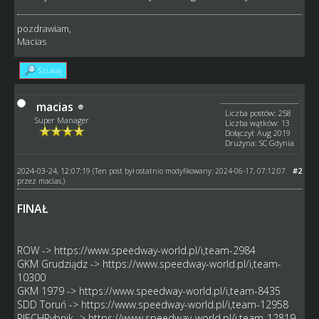
pozdrawiam,
Macias
Szukaj
macias
Liczba postów: 258
Super Manager
Liczba wątków: 13
Dołączył: Aug 2019
Drużyna: SC Gdynia
2024-03-24, 12:07:19
#2
(Ten post był ostatnio modyfikowany: 2024-06-17, 07:12:07
przez
macias
.)
FINAŁ
ROW ->
https://www.speedway-world.pl/i,team-2984
GKM Grudziądz ->
https://www.speedway-world.pl/i,team-
10300
GKM 1979 ->
https://www.speedway-world.pl/i,team-8435
SDD Toruń ->
https://www.speedway-world.pl/i,team-12958
PIECHRybnik ->
https://www.speedway-world.pl/i,team-12819