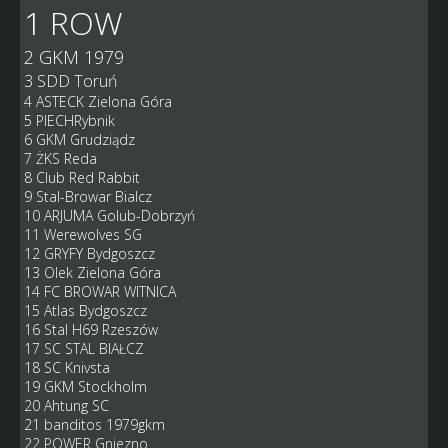
1 ROW
2 GKM 1979
3 SDD Toruń
4 ASTECK Zielona Góra
5 PIECHRybnik
6 GKM Grudziądz
7 ŻKS Reda
8 Club Red Rabbit
9 Stal-Browar Bialcz
10 ARJUMA Golub-Dobrzyń
11 Werewolves SG
12 GRYFY Bydgoszcz
13 Olek Zielona Góra
14 FC BROWAR WITNICA
15 Atlas Bydgoszcz
16 Stal H69 Rzeszów
17 SC STAL BIAŁCZ
18 SC Knivsta
19 GKM Stockholm
20 Ahtung SC
21 banditos 1979gkm
22 POWER Gniezno