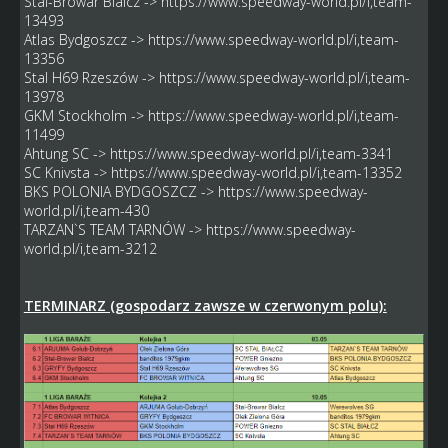
Stal-Browar Bialcz ->
https://www.speedway-world.pl/i,team-
13493
Atlas Bydgoszcz ->
https://www.speedway-world.pl/i,team-
13356
Stal H69 Rzeszów ->
https://www.speedway-world.pl/i,team-
13978
GKM Stockholm ->
https://www.speedway-world.pl/i,team-
11499
Ahtung SC ->
https://www.speedway-world.pl/i,team-3341
SC Knivsta ->
https://www.speedway-world.pl/i,team-13352
BKS POLONIA BYDGOSZCZ ->
https://www.speedway-
world.pl/i,team-430
TARZAN`S TEAM TARNÓW ->
https://www.speedway-
world.pl/i,team-3212
TERMINARZ (gospodarz zawsze w czerwonym polu):