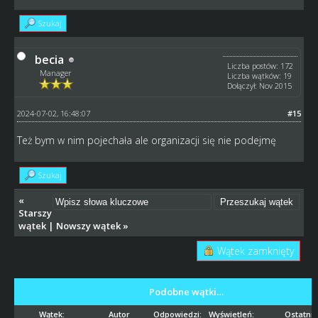
Szukaj
becia
Liczba postów: 172
Manager
Liczba wątków: 19
Dołączył: Nov 2015
2024-07-02, 16:48:07
#15
Też bym w nim pojechała ale organizacji się nie podejmę
Szukaj
«
Starszy
wątek
|
Nowszy wątek
»
Wątek zamknięty
Podobne wątki…
Wątek:
Autor
Odpowiedzi:
Wyświetleń:
Ostatni 