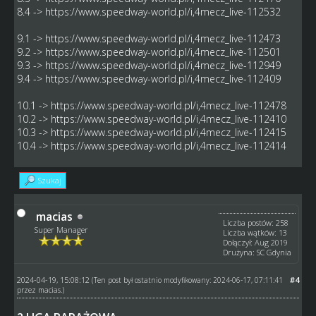
8.4 ->
https://www.speedway-world.pl/i,4mecz_live-112532
9.1 ->
https://www.speedway-world.pl/i,4mecz_live-112473
9.2 ->
https://www.speedway-world.pl/i,4mecz_live-112501
9.3 ->
https://www.speedway-world.pl/i,4mecz_live-112949
9.4 ->
https://www.speedway-world.pl/i,4mecz_live-112409
10.1 ->
https://www.speedway-world.pl/i,4mecz_live-112478
10.2 ->
https://www.speedway-world.pl/i,4mecz_live-112410
10.3 ->
https://www.speedway-world.pl/i,4mecz_live-112415
10.4 ->
https://www.speedway-world.pl/i,4mecz_live-112414
Szukaj
macias
Liczba postów: 258
Super Manager
Liczba wątków: 13
Dołączył: Aug 2019
Drużyna: SC Gdynia
2024-04-19, 15:08:12
#4
(Ten post był ostatnio modyfikowany: 2024-06-17, 07:11:41
przez
macias
.)