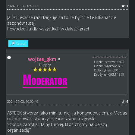
2024-06-27, 08:53:13
#13
Ja też jeszcze raz dziękuje za to że byliście te kilkanaście
sezonów tutaj.
Powodzenia dla wszystkich w dalszej grze!
Szukaj
wojtas_gkm
Liczba postów: 4,471
Tutejszy
Liczba wątków: 593
Dołączył: Sep 2013
Drużyna: GKM 1979
2024-07-02, 10:00:49
#14
ASTECK stworzył jako mini turniej, ja kontynuowałem, a Macias
rozbudował i stworzył pełnoprawne rozgrywki.
Szkoda zamykać fajny turniej, ktoś chętny na dalszą
organizację?