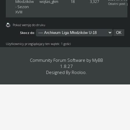
Młodzików
wojtas_gkm
18
3,327
Ostatni post
:
pu
- Sezon
XVIII
Pokaż wersję do druku
Skocz do:
Użytkownicy przeglądający ten wątek: 1 gości
Community Forum Software by
MyBB
1.8.27
Designed By
Rooloo
.