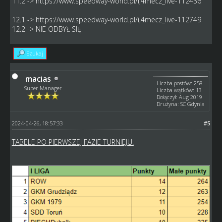
11.2 ->
https://www.speedway-world.pl/i,4mecz_live-112436
12.1 ->
https://www.speedway-world.pl/i,4mecz_live-112749
12.2 -> NIE ODBYŁ SIĘ
Szukaj
macias
Liczba postów: 258
Super Manager
Liczba wątków: 13
Dołączył: Aug 2019
Drużyna: SC Gdynia
2024-04-26, 18:57:33
#5
TABELE PO PIERWSZEJ FAZIE TURNIEJU: