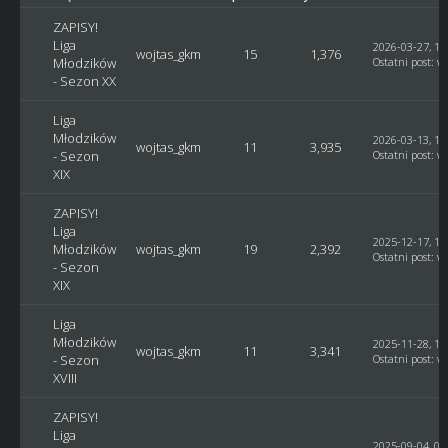
ZAPISY!
Liga
2026-03-27, 18
wojtas_gkm
15
1,376
Młodzików
Ostatni post
:
w
- Sezon XX
Liga
Młodzików
2026-03-13, 10
wojtas_gkm
11
3,935
- Sezon
Ostatni post
:
w
XIX
ZAPISY!
Liga
2025-12-17, 19
Młodzików
wojtas_gkm
19
2,392
Ostatni post
:
w
- Sezon
XIX
Liga
Młodzików
2025-11-28, 11
wojtas_gkm
11
3,341
- Sezon
Ostatni post
:
w
XVIII
ZAPISY!
Liga
2025-09-04, 07