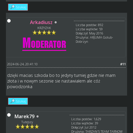
Szukaj
Arkadiusz
Liczba postów: 892
KRZYZAK
Liczba wątków: 59
Dołączył: May 2016
Drużyna: ARJUMA Golub-
Dobrzyn
2024-06-24, 20:41:10
#11
dzięki macias szkoda bo to jedyny turniej gdzie nie mam
złota i w nowym sezonie sie nastawiałem ale cóż
powodzonka
Szukaj
Marek79
Liczba postów: 1,629
Tutejszy
Liczba wątków: 39
Dołączył: Jul 2012
Drużyna: TARZAN'S TEAM TARNOW