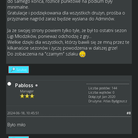
do samego końca, różnice punktowe na podium były
minimalne.
Gratulacje i podziękowania dla wszystkich drużyn, prośba o
przyznanie nagród zaraz będzie wysłana do Adminów.
Ja ze swojej strony powiem tylko tyle, że był to ostatni sezon
Ligi Młodzików, ponieważ odchodzę z gry...
Wielkie dzięki dla wszystkich, którzy bawili się ze mną przez te
kilkanaście sezonów i życzę powodzenia w dalszej grze!
Do zobaczenia na "czarnym" szlaku
Szukaj
Pabloss
Liczba postów: 144
Manager
Liczba wątków: 0
Dołączył: Jan 2020
Drużyna: Atlas Bydgoszcz
2024-06-18, 10:45:51
#8
Było miło