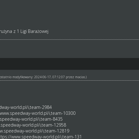
drużyna z 1 Ligi Barażowej
ł ostatnio modyfikowany: 2024-06-17, 07:12:07 przez
macias
.)
dway-world.pl/i,team-2984
//www.speedway-world.pl/i,team-10300
.speedway-world.pl/i,team-8435
.speedway-world.pl/i,team-12958
ww.speedway-world.pl/i,team-12819
ttps://www.speedway-world.pl/i,team-131