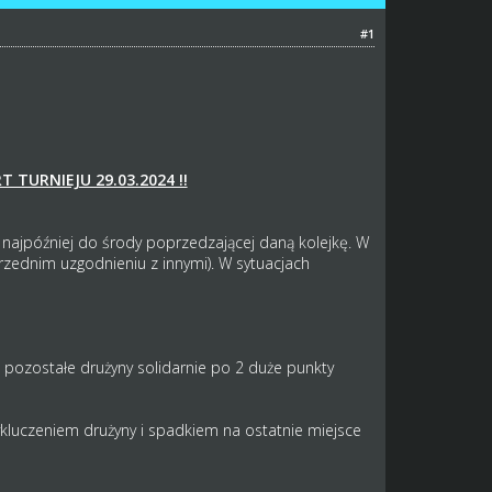
#1
RT TURNIEJU 29.03.2024 !!
 najpóźniej do środy poprzedzającej daną kolejkę. W
rzednim uzgodnieniu z innymi). W sytuacjach
ozostałe drużyny solidarnie po 2 duże punkty
z wykluczeniem drużyny i spadkiem na ostatnie miejsce