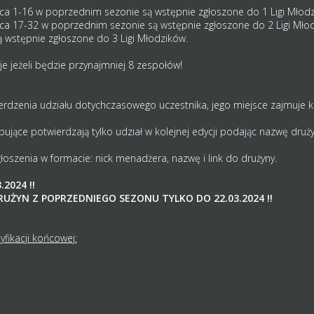
jsca 1-16 w poprzednim sezonie są wstępnie zgłoszone do 1 Ligi Młod
jsca 17-32 w poprzednim sezonie są wstępnie zgłoszone do 2 Ligi Mło
 wstępnie zgłoszone do 3 Ligi Młodzików.
je jeżeli będzie przynajmniej 8 zespołów!
rdzenia udziału dotychczasowego uczestnika, jego miejsce zajmuje k
ujące potwierdzają tylko udział w kolejnej edycji podając nazwę drużyn
oszenia w formacie: nick menadżera, nazwę i link do drużyny.
.2024 !!
UŻYN Z POPRZEDNIEGO SEZONU TYLKO DO 22.03.2024 !!
fikacji końcowej: