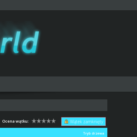
Ocena wątku:
Wątek zamknięty
Tryb drzewa