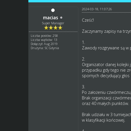
2024-03-18, 11:07:26
macias
Cześć!
Super Manager
Zaczynamy zapisy na trzyn
Liczba postów: 258
Liczba wątków: 13
1.
Dołączył: Aug 2019
Zawody rozgrywane są w 
Drużyna: SC Gdynia
2.
Organizator danej kolejki
przypadku gdy tego nie zr
spornych decydujący głos 
3.
Po założeniu czwórmeczu,
Brak organizacji czwórme
oraz 40 małych punktów.
Brak udziału w 3 turniejac
w klasyfikacji końcowej.