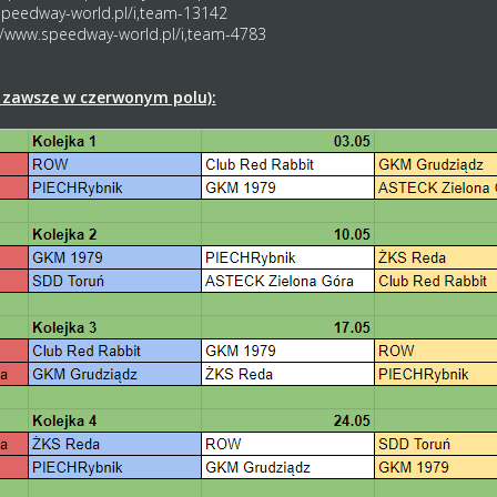
speedway-world.pl/i,team-13142
//www.speedway-world.pl/i,team-4783
zawsze w czerwonym polu):