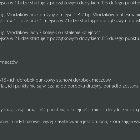
iejsca w 1 Lidze startuje z początkowym dobytkiem 0.5 dużego punktó
Ligi Młodzików oraz drużyny z miejsc 1-8 2 Ligi Młodzików o utrzymanie
iejsca w 1 Lidze oraz 1 miejsca w 2 Lidze startują z początkowym dob
Ligi Młodzików jadą 7 kolejek o ustalenie kolejności.
iejsca w 2 Lidze startuje z początkowym dobytkiem 0.5 dużego punktu.
órmeczów:
6-18 - ich dorobek punktowy stanowi dorobek meczowy,
lat, ich punkty nie są wliczane do dorobku drużyny, ponadto zostaną
y mają taką samą ilość punktów, o kolejności miejsc decyduje liczba
ec rundy finałowej, wyżej klasyfikowana jest drużyna, która zajęła wy