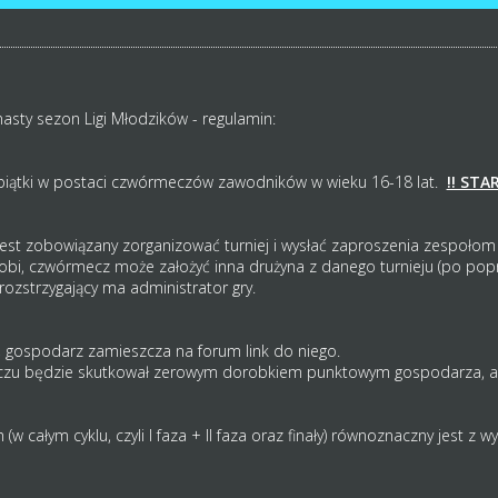
asty sezon Ligi Młodzików - regulamin:
piątki w postaci czwórmeczów zawodników w wieku 16-18 lat.
!! STA
 jest zobowiązany zorganizować turniej i wysłać zaproszenia zespołom
obi, czwórmecz może założyć inna drużyna z danego turnieju (po pop
rozstrzygający ma administrator gry.
 gospodarz zamieszcza na forum link do niego.
czu będzie skutkował zerowym dorobkiem punktowym gospodarza, a p
h (w całym cyklu, czyli I faza + II faza oraz finały) równoznaczny jest 