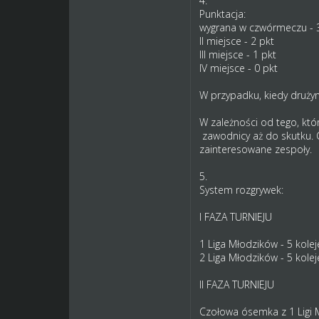
4.
Punktacja:
wygrana w czwórmeczu - 
II miejsce - 2 pkt
III miejsce - 1 pkt
IV miejsce - 0 pkt
W przypadku, kiedy drużyn
W zależności od tego, któ
zawodnicy aż do skutku. Gd
zainteresowane zespoły.
5.
System rozgrywek:
I FAZA TURNIEJU
1 Liga Młodzików - 5 kolej
2 Liga Młodzików - 5 kolej
II FAZA TURNIEJU
Czołowa ósemka z 1 Ligi M