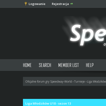
Logowanie
Rejestracja
HOME
SEARCH
MEMBER LIST
HELP
Oficjalne forum gry Speedway-World
›
Turnieje
›
Liga Młodzikó
0 głosów - średnia: 0
1
2
3
4
5
Liga Młodzików U18 - sezon 13