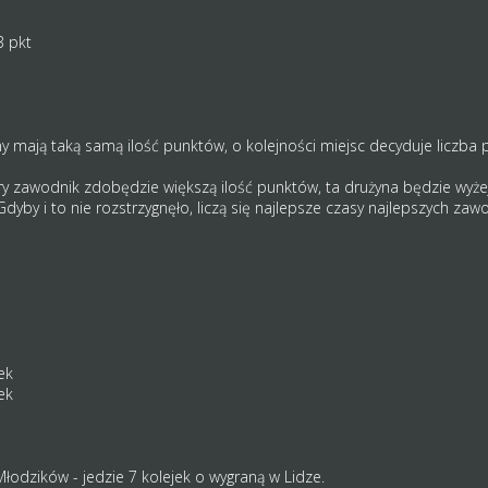
3 pkt
y mają taką samą ilość punktów, o kolejności miejsc decyduje liczba
ry zawodnik zdobędzie większą ilość punktów, ta drużyna będzie wyże
yby i to nie rozstrzygnęło, liczą się najlepsze czasy najlepszych zaw
ek
ek
łodzików - jedzie 7 kolejek o wygraną w Lidze.