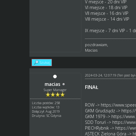
V miejsce - 20 dni VIP
VI miejsce - 18 dni VIP
VII miejsce - 16 dni VIP
VIII miejsce - 14 dni VIP
IX miejsce - 7 dni VIP - 1 
pozdrawiam,
Macias
Szukaj
2024-03-24, 12:07:19
(Ten post by
macias
FINAŁ
Super Manager
Liczba postów: 258
ROW ->
https://www.spee
Liczba wątków: 13
GKM Grudziądz ->
https:
Dołączył: Aug 2019
Drużyna: SC Gdynia
GKM 1979 ->
https://www
SDD Toruń ->
https://www
PIECHRybnik ->
https://w
ASTECK Zielona Góra ->
h