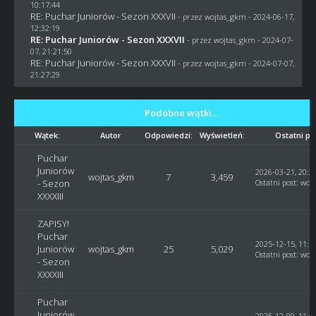
10:17:44
RE: Puchar Juniorów - Sezon XXXVII
- przez
wojtas_gkm
- 2024-06-17,
12:32:19
RE: Puchar Juniorów - Sezon XXXVII
- przez
wojtas_gkm
- 2024-07-
07, 21:21:50
RE: Puchar Juniorów - Sezon XXXVII
- przez
wojtas_gkm
- 2024-07-07,
21:27:29
Podobne wątki…
Wątek:
Autor
Odpowiedzi:
Wyświetleń:
Ostatni po
Puchar
Juniorów
2026-03-21, 20:2
wojtas_gkm
7
3,459
- Sezon
Ostatni post
:
woj
XXXXIII
ZAPISY!
Puchar
2025-12-15, 11:1
Juniorów
wojtas_gkm
25
5,029
Ostatni post
:
woj
- Sezon
XXXXIII
Puchar
Juniorów
2025-12-09, 11:1