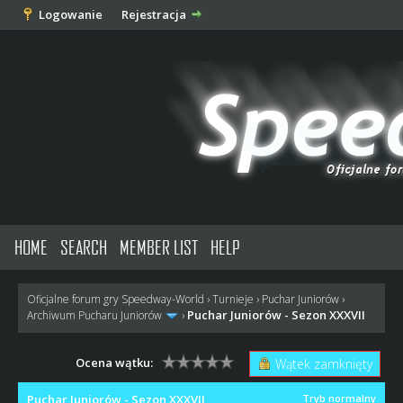
Logowanie
Rejestracja
HOME
SEARCH
MEMBER LIST
HELP
Oficjalne forum gry Speedway-World
›
Turnieje
›
Puchar Juniorów
›
Puchar Juniorów - Sezon XXXVII
Archiwum Pucharu Juniorów
›
Ocena wątku:
Wątek zamknięty
Puchar Juniorów - Sezon XXXVII
Tryb normalny