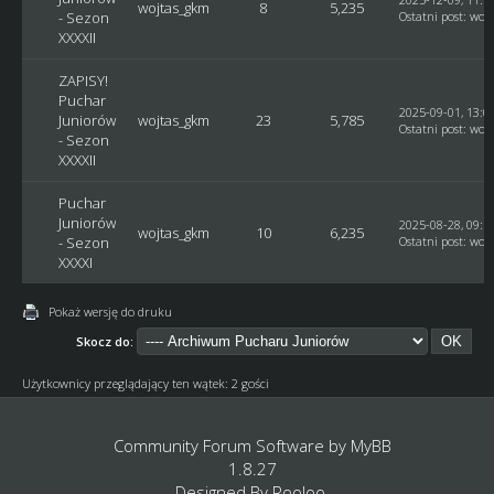
wojtas_gkm
8
5,235
- Sezon
Ostatni post
:
woj
XXXXII
ZAPISY!
Puchar
2025-09-01, 13:0
Juniorów
wojtas_gkm
23
5,785
Ostatni post
:
woj
- Sezon
XXXXII
Puchar
Juniorów
2025-08-28, 09:1
wojtas_gkm
10
6,235
- Sezon
Ostatni post
:
woj
XXXXI
Pokaż wersję do druku
Skocz do:
Użytkownicy przeglądający ten wątek: 2 gości
Community Forum Software by
MyBB
1.8.27
Designed By
Rooloo
.