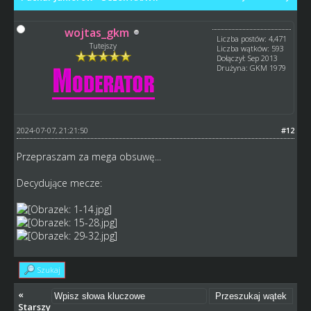
wojtas_gkm
Liczba postów: 4,471
Tutejszy
Liczba wątków: 593
Dołączył: Sep 2013
Drużyna: GKM 1979
2024-07-07, 21:21:50
#12
Przepraszam za mega obsuwę...
Decydujące mecze:
Szukaj
«
Starszy