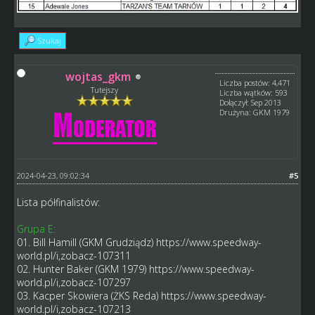
Szukaj
wojtas_gkm
Liczba postów: 4,471
Tutejszy
Liczba wątków: 593
Dołączył: Sep 2013
Drużyna: GKM 1979
2024-04-23, 09:02:34
#5
Lista półfinalistów:
Grupa E:
01. Bill Hamill (GKM Grudziądz)
https://www.speedway-
world.pl/i,zobacz-107311
02. Hunter Baker (GKM 1979)
https://www.speedway-
world.pl/i,zobacz-107297
03. Kacper Skowiera (ŻKS Reda)
https://www.speedway-
world.pl/i,zobacz-107213