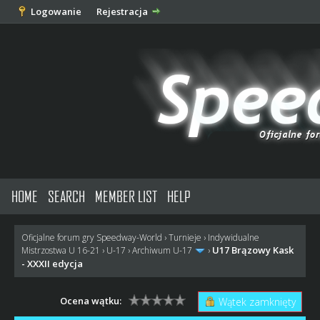
Logowanie
Rejestracja
HOME
SEARCH
MEMBER LIST
HELP
Oficjalne forum gry Speedway-World
›
Turnieje
›
Indywidualne
U17 Brązowy Kask
Mistrzostwa U 16-21
›
U-17
›
Archiwum U-17
›
- XXXII edycja
Ocena wątku:
Wątek zamknięty