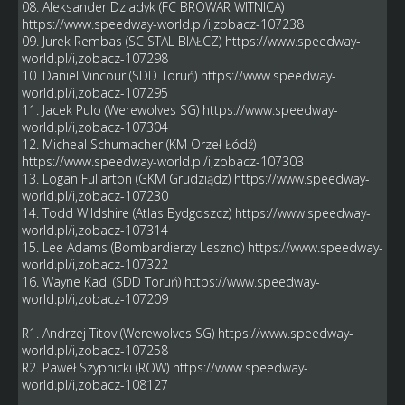
08. Aleksander Dziadyk (FC BROWAR WITNICA)
https://www.speedway-world.pl/i,zobacz-107238
09. Jurek Rembas (SC STAL BIAŁCZ)
https://www.speedway-
world.pl/i,zobacz-107298
10. Daniel Vincour (SDD Toruń)
https://www.speedway-
world.pl/i,zobacz-107295
11. Jacek Pulo (Werewolves SG)
https://www.speedway-
world.pl/i,zobacz-107304
12. Micheal Schumacher (KM Orzeł Łódź)
https://www.speedway-world.pl/i,zobacz-107303
13. Logan Fullarton (GKM Grudziądz)
https://www.speedway-
world.pl/i,zobacz-107230
14. Todd Wildshire (Atlas Bydgoszcz)
https://www.speedway-
world.pl/i,zobacz-107314
15. Lee Adams (Bombardierzy Leszno)
https://www.speedway-
world.pl/i,zobacz-107322
16. Wayne Kadi (SDD Toruń)
https://www.speedway-
world.pl/i,zobacz-107209
R1. Andrzej Titov (Werewolves SG)
https://www.speedway-
world.pl/i,zobacz-107258
R2. Paweł Szypnicki (ROW)
https://www.speedway-
world.pl/i,zobacz-108127