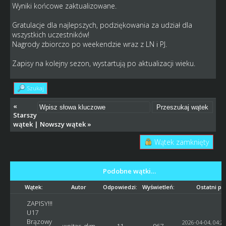
Wyniki końcowe zaktualizowane.
Gratulacje dla najlepszych, podziękowania za udział dla
wszystkich uczestników!
Nagrody zbiorczo po weekendzie wraz z LN i PJ.
Zapisy na kolejny sezon, wystartują po aktualizacji wieku.
Szukaj
«
Starszy
wątek
|
Nowszy wątek
»
Wątek zamknięty
Podobne wątki…
Wątek:
Autor
Odpowiedzi:
Wyświetleń:
Ostatni po
ZAPISY!!!
U17
Brązowy
2026-04-04, 04:2
wojtas_gkm
11
967