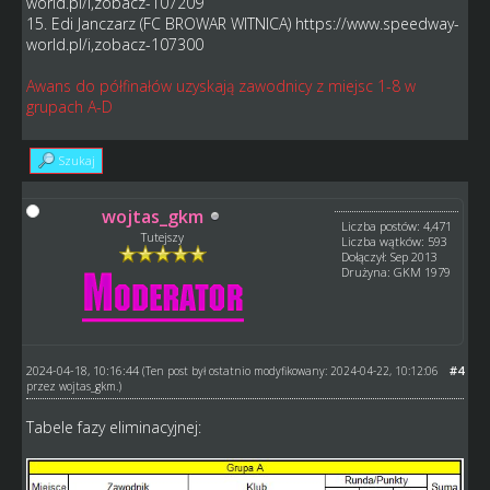
world.pl/i,zobacz-107209
15. Edi Janczarz (FC BROWAR WITNICA)
https://www.speedway-
world.pl/i,zobacz-107300
Awans do półfinałów uzyskają zawodnicy z miejsc 1-8 w
grupach A-D
Szukaj
wojtas_gkm
Liczba postów: 4,471
Tutejszy
Liczba wątków: 593
Dołączył: Sep 2013
Drużyna: GKM 1979
2024-04-18, 10:16:44
#4
(Ten post był ostatnio modyfikowany: 2024-04-22, 10:12:06
przez
wojtas_gkm
.)
Tabele fazy eliminacyjnej: