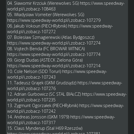
04. Sławomir Krzciuk (Werewolves SG)
https://www.speedway-
world.pl/i,zobacz-108463
05. Władysław Vorreiter (Werewolves SG)
https://www.speedway-world.pl/i,zobacz-107279
06. Jakub Vokoun (PIECHRybnik)
https://www.speedway-
world.pl/i,zobacz-107272
07. Bolesław Szmagierewski (Atlas Bydgoszcz)
https://www.speedway-world.pl/i,zobacz-107274
08. Vojtech Benda (FC BROWAR WITNICA)
https://www.speedway-world.pl/i,zobacz-107774
09. Giorgi Dudas (ASTECK Zielona Góra)
https://www.speedway-world.pl/i,zobacz-107214
10. Cole Nelson (SDD Toruń)
https://www.speedway-
world.pl/i,zobacz-107243
11. Tadeusz Grajek (GKM Grudziądz)
https://www.speedway-
world.pl/i,zobacz-107276
12. Adrian Gurbowicz (SC STAL BIAŁCZ)
https://www.speedway-
world.pl/i,zobacz-107235
13. Zygmunt Ogorzałek (PIECHRybnik)
https://www.speedway-
world.pl/i,zobacz-107242
14. Andreas Jonsson (GKM 1979)
https://www.speedway-
world.pl/i,zobacz-107317
15. Claus Mynderup (Stal H69 Rzeszów)
https://www.speedway-world.pl/i,zobacz-107381