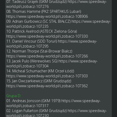
07. Tadeusz Grajek (GKM Grudziądz)
https://www.speedway-
world.pl/i,zobacz-107276
08. Thomas Hamme (PKŻ SPARTAKUS Lubań)
https://www.speedway-world.pl/i,zobacz-108906
09. Adrian Gurbowicz (SC STAL BIAŁCZ)
https://www.speedway-
world.pl/i,zobacz-107235
10. Pattrick Axelrod (ASTECK Zielona Góra)
https://www.speedway-world.pl/i,zobacz-107330
11. Daniel Vincour (SDD Toruń)
https://www.speedway-
world.pl/i,zobacz-107295
12. Norman Thorpe (Stal-Browar Bialcz)
https://www.speedway-world.pl/i,zobacz-107266
13. Jacek Pulo (Werewolves SG)
https://www.speedway-
world.pl/i,zobacz-107304
14. Micheal Schumacher (KM Orzeł Łódź)
https://www.speedway-world.pl/i,zobacz-107303
15. Jan Owczarkiewicz (GKM Grudziądz)
https://www.speedway-world.pl/i,zobacz-107362
Grupa D:
01. Andreas Jonsson (GKM 1979)
https://www.speedway-
world.pl/i,zobacz-107317
02. Logan Fullarton (GKM Grudziądz)
https://www.speedway-
world.pl/i,zobacz-107230