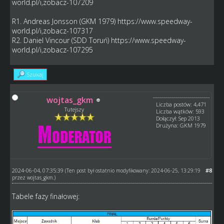
world.pl/i,zobacz-107209
R1. Andreas Jonsson (GKM 1979)
https://www.speedway-
world.pl/i,zobacz-107317
R2. Daniel Vincour (SDD Toruń)
https://www.speedway-
world.pl/i,zobacz-107295
Szukaj
wojtas_gkm
Liczba postów: 4,471
Tutejszy
Liczba wątków: 593
Dołączył: Sep 2013
Drużyna: GKM 1979
2024-06-04, 07:35:39
#8
(Ten post był ostatnio modyfikowany: 2024-06-25, 13:29:19
przez
wojtas_gkm
.)
Tabele fazy finałowej: