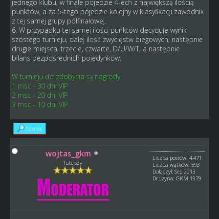
jednego klubu, w finale pojedzie 4-ech z największą ilością
punktów, a za 5-tego pojedzie kolejny w klasyfikacji zawodnik
z tej samej grupy półfinałowej.
6. W przypadku tej samej ilości punktów decyduje wynik
szóstego turnieju, dalej ilość zwycięstw biegowych, następnie
drugie miejsca, trzecie, czwarte, D/U/W/T, a następnie
bilans bezpośrednich pojedynków.
W turnieju do zdobycia są nagrody:
1 msc - 30 dni VIP
2 msc - 20 dni VIP
3 msc - 10 dni VIP
Szukaj
wojtas_gkm
Liczba postów: 4,471
Tutejszy
Liczba wątków: 593
Dołączył: Sep 2013
Drużyna: GKM 1979