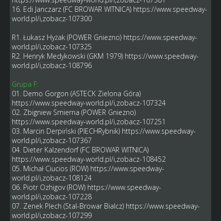
16. Edi Janczarz (FC BROWAR WITNICA)
https://www.speedway-
world.pl/i,zobacz-107300
R1. Łukasz Hyżak (POWER Gniezno)
https://www.speedway-
world.pl/i,zobacz-107325
R2. Henryk Medykowski (GKM 1979)
https://www.speedway-
world.pl/i,zobacz-108796
Grupa F:
01. Demo Gorgon (ASTECK Zielona Góra)
https://www.speedway-world.pl/i,zobacz-107324
02. Zbigniew Smierna (POWER Gniezno)
https://www.speedway-world.pl/i,zobacz-107251
03. Marcin Derpiński (PIECHRybnik)
https://www.speedway-
world.pl/i,zobacz-107367
04. Dieter Kalzendorf (FC BROWAR WITNICA)
https://www.speedway-world.pl/i,zobacz-108452
05. Michał Ciucios (ROW)
https://www.speedway-
world.pl/i,zobacz-108124
06. Piotr Ozhigov (ROW)
https://www.speedway-
world.pl/i,zobacz-107228
07. Zenek Plech (Stal-Browar Bialcz)
https://www.speedway-
world.pl/i,zobacz-107299