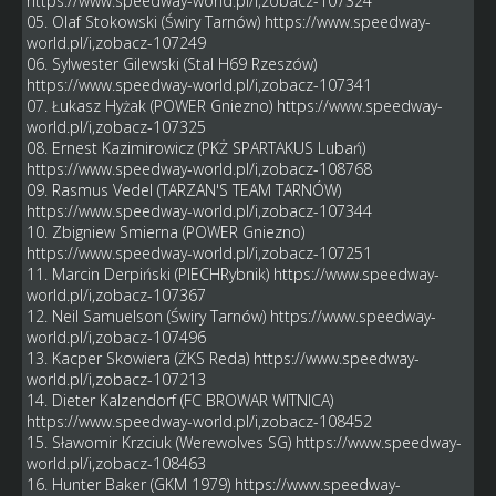
https://www.speedway-world.pl/i,zobacz-107324
05. Olaf Stokowski (Świry Tarnów)
https://www.speedway-
world.pl/i,zobacz-107249
06. Sylwester Gilewski (Stal H69 Rzeszów)
https://www.speedway-world.pl/i,zobacz-107341
07. Łukasz Hyżak (POWER Gniezno)
https://www.speedway-
world.pl/i,zobacz-107325
08. Ernest Kazimirowicz (PKŻ SPARTAKUS Lubań)
https://www.speedway-world.pl/i,zobacz-108768
09. Rasmus Vedel (TARZAN'S TEAM TARNÓW)
https://www.speedway-world.pl/i,zobacz-107344
10. Zbigniew Smierna (POWER Gniezno)
https://www.speedway-world.pl/i,zobacz-107251
11. Marcin Derpiński (PIECHRybnik)
https://www.speedway-
world.pl/i,zobacz-107367
12. Neil Samuelson (Świry Tarnów)
https://www.speedway-
world.pl/i,zobacz-107496
13. Kacper Skowiera (ŻKS Reda)
https://www.speedway-
world.pl/i,zobacz-107213
14. Dieter Kalzendorf (FC BROWAR WITNICA)
https://www.speedway-world.pl/i,zobacz-108452
15. Sławomir Krzciuk (Werewolves SG)
https://www.speedway-
world.pl/i,zobacz-108463
16. Hunter Baker (GKM 1979)
https://www.speedway-