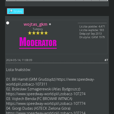
Szukaj
wojtas_gkm
Liczba postów: 4,471
Tutejszy
Liczba wątków: 593
Dołączył: Sep 2013
Drużyna: GKM 1979
2024-05-14, 11:08:09
#7
Lista finalistów:
01. Bill Hamill (GKM Grudziądz)
https://www.speedway-
world.pl/i,zobacz-107311
02. Bolesław Szmagierewski (Atlas Bydgoszcz)
https://www.speedway-world.pl/i,zobacz-107274
03. Vojtech Benda (FC BROWAR WITNICA)
https://www.speedway-world.pl/i,zobacz-107774
04. Giorgi Dudas (ASTECK Zielona Góra)
https://www.speedway-world.pl/i,zobacz-107214