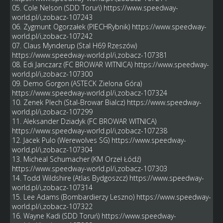
05. Cole Nelson (SDD Toruń)
https://www.speedway-
world.pl/i,zobacz-107243
06. Zygmunt Ogorzałek (PIECHRybnik)
https://www.speedway-
world.pl/i,zobacz-107242
07. Claus Mynderup (Stal H69 Rzeszów)
https://www.speedway-world.pl/i,zobacz-107381
08. Edi Janczarz (FC BROWAR WITNICA)
https://www.speedway-
world.pl/i,zobacz-107300
09. Demo Gorgon (ASTECK Zielona Góra)
https://www.speedway-world.pl/i,zobacz-107324
10. Zenek Plech (Stal-Browar Bialcz)
https://www.speedway-
world.pl/i,zobacz-107299
11. Aleksander Dziadyk (FC BROWAR WITNICA)
https://www.speedway-world.pl/i,zobacz-107238
12. Jacek Pulo (Werewolves SG)
https://www.speedway-
world.pl/i,zobacz-107304
13. Micheal Schumacher (KM Orzeł Łódź)
https://www.speedway-world.pl/i,zobacz-107303
14. Todd Wildshire (Atlas Bydgoszcz)
https://www.speedway-
world.pl/i,zobacz-107314
15. Lee Adams (Bombardierzy Leszno)
https://www.speedway-
world.pl/i,zobacz-107322
16. Wayne Kadi (SDD Toruń)
https://www.speedway-