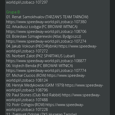
world.pl/i,zobacz-107297
Grupa B:
01. Renat Samokhvalov (TARZAN'S TEAM TARNÓW)
https://www.speedway-world.pl/i,zobacz-107380
02. Arkadiusz Łodyga (FC BROWAR WITNICA)
https://www.speedway-world.pl/i,zobacz-108706
03. Bolesław Szmagierewski (Atlas Bydgoszcz)
https://www.speedway-world.pl/i,zobacz-107274
04. Jakub Vokoun (PIECHRybnik)
https://www.speedway-
world.pl/i,zobacz-107272
05. Norbert Zalot (PKŻ SPARTAKUS Lubań)
https://www.speedway-world.pl/i,zobacz-108877
06. Vojtech Benda (FC BROWAR WITNICA)
https://www.speedway-world.pl/i,zobacz-107774
07. Michał Ciucios (ROW)
https://www.speedway-
world.pl/i,zobacz-108124
08. Henryk Medykowski (GKM 1979)
https://www.speedway-
world.pl/i,zobacz-108796
09. Paul Stones (Club Red Rabbit)
https://www.speedway-
world.pl/i,zobacz-107488
10. Piotr Ozhigov (ROW)
https://www.speedway-
world.pl/i,zobacz-107228
11. Zygmunt Odolak (ZKS Huragan Tarnów)