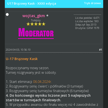
U17 Brązowy Kask - XXXII edycja
Tryb drzewa
wojtas_gkm
Liczba postów: 4,471
Tutejszy
Liczba wątków: 593
Dołączył: Sep 2013
Drużyna: GKM 1979
2024-04-03, 10:56:10
#1
U-17 Brązowy Kask
Rozpoczynamy nowy sezon.
Turniej rozgrywany jest w soboty.
1. Start eliminacji
06.04.2024r.
2. Rozgrywamy serię ćwierć i półfinałów (3 turnieje)
3. Rozgrywamy serię turniejów finałowych (6 turniejów)
4. Do końcowego wyniku liczone jest 5 najlepszych
startów w turniejach finałowych.
5. W przypadku awansu do finału więcej niż 4 zawodników z