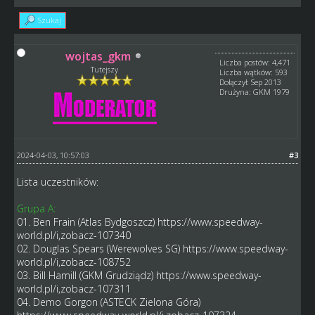
Szukaj
wojtas_gkm
Liczba postów: 4,471
Tutejszy
Liczba wątków: 593
Dołączył: Sep 2013
Drużyna: GKM 1979
2024-04-03, 10:57:03
#3
Lista uczestników:
Grupa A:
01. Ben Frain (Atlas Bydgoszcz)
https://www.speedway-
world.pl/i,zobacz-107340
02. Douglas Spears (Werewolves SG)
https://www.speedway-
world.pl/i,zobacz-108752
03. Bill Hamill (GKM Grudziądz)
https://www.speedway-
world.pl/i,zobacz-107311
04. Demo Gorgon (ASTECK Zielona Góra)