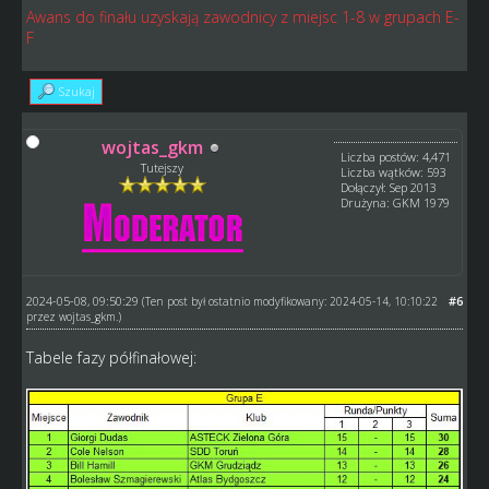
Awans do finału uzyskają zawodnicy z miejsc 1-8 w grupach E-
F
Szukaj
wojtas_gkm
Liczba postów: 4,471
Tutejszy
Liczba wątków: 593
Dołączył: Sep 2013
Drużyna: GKM 1979
2024-05-08, 09:50:29
#6
(Ten post był ostatnio modyfikowany: 2024-05-14, 10:10:22
przez
wojtas_gkm
.)
Tabele fazy półfinałowej: