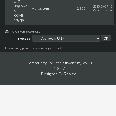
U17
Brązowy
2025-09-07, 17:1
wojtas_gkm
14
2,366
Kask -
Ostatni post
:
vovc
XXXVII
edycja
Pokaż wersję do druku
Skocz do:
Użytkownicy przeglądający ten wątek: 1 gości
Community Forum Software by
MyBB
1.8.27
Designed By
Rooloo
.