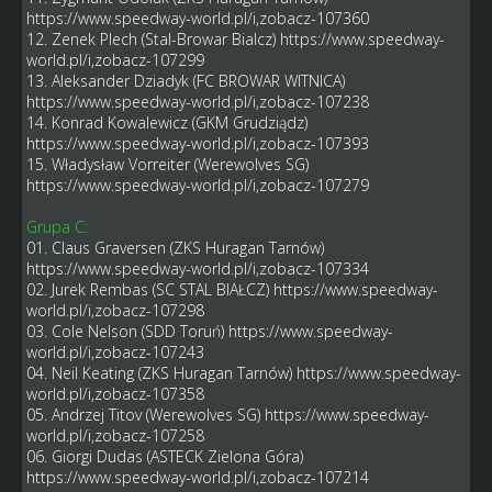
https://www.speedway-world.pl/i,zobacz-107360
12. Zenek Plech (Stal-Browar Bialcz)
https://www.speedway-
world.pl/i,zobacz-107299
13. Aleksander Dziadyk (FC BROWAR WITNICA)
https://www.speedway-world.pl/i,zobacz-107238
14. Konrad Kowalewicz (GKM Grudziądz)
https://www.speedway-world.pl/i,zobacz-107393
15. Władysław Vorreiter (Werewolves SG)
https://www.speedway-world.pl/i,zobacz-107279
Grupa C:
01. Claus Graversen (ZKS Huragan Tarnów)
https://www.speedway-world.pl/i,zobacz-107334
02. Jurek Rembas (SC STAL BIAŁCZ)
https://www.speedway-
world.pl/i,zobacz-107298
03. Cole Nelson (SDD Toruń)
https://www.speedway-
world.pl/i,zobacz-107243
04. Neil Keating (ZKS Huragan Tarnów)
https://www.speedway-
world.pl/i,zobacz-107358
05. Andrzej Titov (Werewolves SG)
https://www.speedway-
world.pl/i,zobacz-107258
06. Giorgi Dudas (ASTECK Zielona Góra)
https://www.speedway-world.pl/i,zobacz-107214