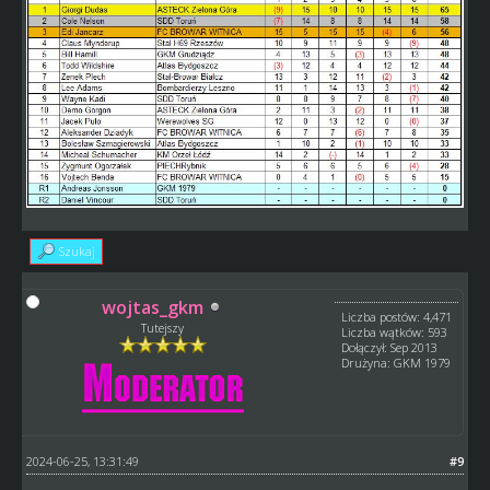
Szukaj
wojtas_gkm
Liczba postów: 4,471
Tutejszy
Liczba wątków: 593
Dołączył: Sep 2013
Drużyna: GKM 1979
2024-06-25, 13:31:49
#9