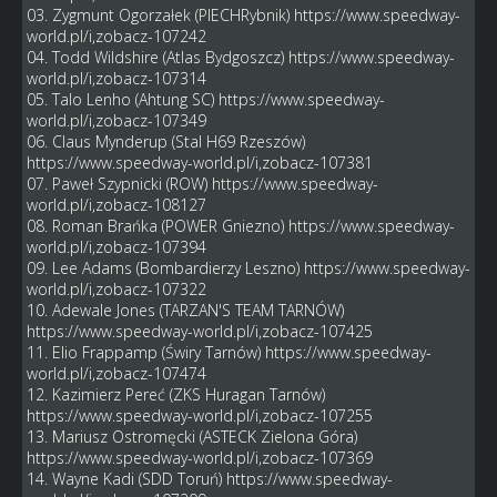
03. Zygmunt Ogorzałek (PIECHRybnik)
https://www.speedway-
world.pl/i,zobacz-107242
04. Todd Wildshire (Atlas Bydgoszcz)
https://www.speedway-
world.pl/i,zobacz-107314
05. Talo Lenho (Ahtung SC)
https://www.speedway-
world.pl/i,zobacz-107349
06. Claus Mynderup (Stal H69 Rzeszów)
https://www.speedway-world.pl/i,zobacz-107381
07. Paweł Szypnicki (ROW)
https://www.speedway-
world.pl/i,zobacz-108127
08. Roman Brańka (POWER Gniezno)
https://www.speedway-
world.pl/i,zobacz-107394
09. Lee Adams (Bombardierzy Leszno)
https://www.speedway-
world.pl/i,zobacz-107322
10. Adewale Jones (TARZAN'S TEAM TARNÓW)
https://www.speedway-world.pl/i,zobacz-107425
11. Elio Frappamp (Świry Tarnów)
https://www.speedway-
world.pl/i,zobacz-107474
12. Kazimierz Pereć (ZKS Huragan Tarnów)
https://www.speedway-world.pl/i,zobacz-107255
13. Mariusz Ostromęcki (ASTECK Zielona Góra)
https://www.speedway-world.pl/i,zobacz-107369
14. Wayne Kadi (SDD Toruń)
https://www.speedway-