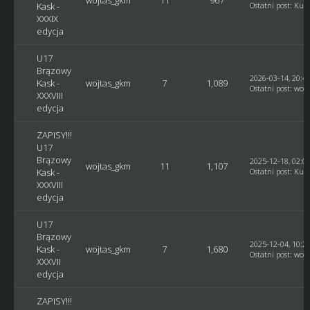
Kask -
Ostatni post
:
Kusy
XXXIX
edycja
U17
Brązowy
2026-03-14, 20:4
Kask -
wojtas_gkm
7
1,089
Ostatni post
:
woj
XXXVIII
edycja
ZAPISY!!!
U17
Brązowy
2025-12-18, 02:0
wojtas_gkm
11
1,107
Kask -
Ostatni post
:
Kusy
XXXVIII
edycja
U17
Brązowy
2025-12-04, 10:2
Kask -
wojtas_gkm
7
1,680
Ostatni post
:
woj
XXXVII
edycja
ZAPISY!!!