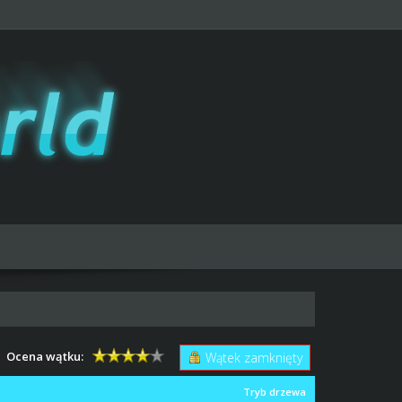
Ocena wątku:
Wątek zamknięty
Tryb drzewa