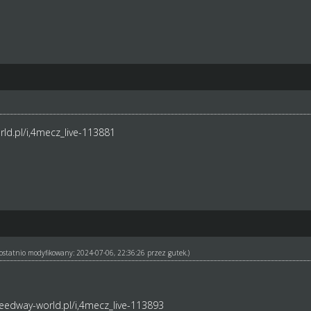
ld.pl/i,4mecz_live-113881
ł ostatnio modyfikowany: 2024-07-06, 22:36:26 przez
gutek
.)
eedway-world.pl/i,4mecz_live-113893