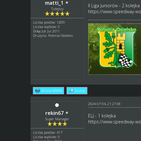
matti_1
II Liga Juniorów - 2 kolejka
Tutejszy
https://www.speedway-wor
Liczba postów: 1,809
Liczba wątków: 0
Dołączył: Jul 2011
Drużyna: Polonia Osielsko
Strona WWW
Szukaj
2024-07-04, 21:27:08
rekin67
ELJ - 1 kolejka
Super Manager
https://www.speedway-wor
Liczba postów: 417
Liczba wątków: 0