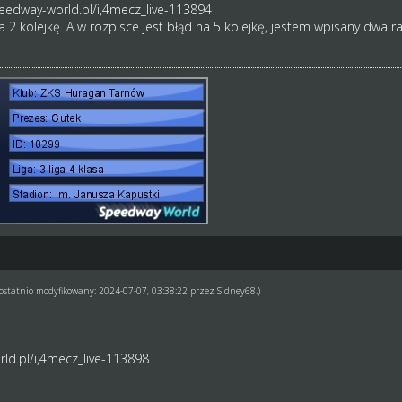
eedway-world.pl/i,4mecz_live-113894
 2 kolejkę. A w rozpisce jest błąd na 5 kolejkę, jestem wpisany dwa r
ł ostatnio modyfikowany: 2024-07-07, 03:38:22 przez
Sidney68
.)
ld.pl/i,4mecz_live-113898