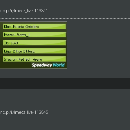
ld.pl/i,4mecz_live-113841
ld.pl/i,4mecz_live-113845