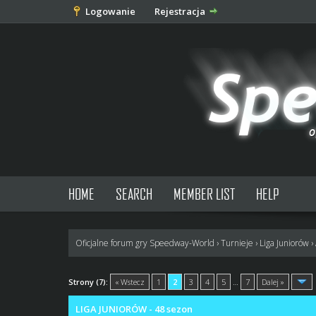
Logowanie
Rejestracja
HOME
SEARCH
MEMBER LIST
HELP
Oficjalne forum gry Speedway-World
›
Turnieje
›
Liga Juniorów
›
3 głosów - średnia: 4
1
2
3
4
5
Strony (7):
« Wstecz
1
2
3
4
5
…
7
Dalej »
LIGA JUNIORÓW - 48 sezon