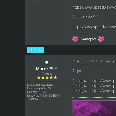
https://www.speedway-wor
2 LJ...kolejka 5.2
https://www.speedway-wor
Sidney68
Szukaj
2024-07-07, 11:58:13
(Ten post by
Marek79
2 liga
Tutejszy
2 kolejka -
https://www.sp
Liczba postów: 1,629
4 kolejka -
https://www.sp
Liczba wątków: 39
5 kolejka -
https://www.sp
Dołączył: Jul 2012
Drużyna: TARZAN'S TEAM
TARNOW