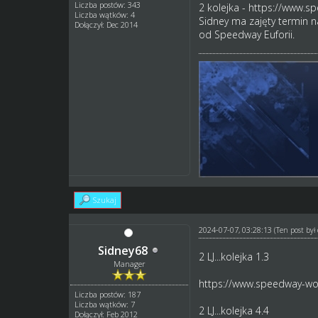
Liczba postów: 343
2 kolejka -
https://www.sp
Liczba wątków: 4
Sidney ma zajęty termin na
Dołączył: Dec 2014
od Speedway Euforii.
Szukaj
2024-07-07, 03:28:13
(Ten post by
Sidney68
2 LJ...kolejka 1.3
Manager
https://www.speedway-wor
Liczba postów: 187
Liczba wątków: 7
2 LJ...kolejka 4.4
Dołączył: Feb 2012