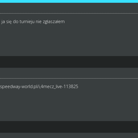
 ja się do turnieju nie zgłaszałem
.speedway-world.pl/i,4mecz_live-113825