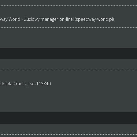
dway World - Żużlowy manager on-line! (speedway-world.pl)
ld.pl/i,4mecz_live-113840