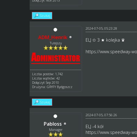
Dołączył: Nov 2013
Szukaj
2024-07-05, 05:23:28
ADM_Henrik
ELJ ✩ 3 ★ kolejka ♛
Tutejszy
https://www.speedway-wor
Liczba postów: 1,742
Liczba wątków: 42
Dołączył: Sep 2010
Drużyna: GRYFY Bydgoszcz
Szukaj
2024-07-05, 07:56:26
Pabloss
ELJ -4 kół
Manager
https://www.speedway-wor