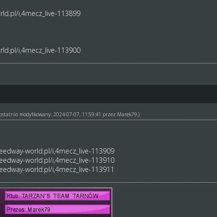
ld.pl/i,4mecz_live-113899
ld.pl/i,4mecz_live-113900
ł ostatnio modyfikowany: 2024-07-07, 11:59:41 przez
Marek79
.)
eedway-world.pl/i,4mecz_live-113909
eedway-world.pl/i,4mecz_live-113910
eedway-world.pl/i,4mecz_live-113911