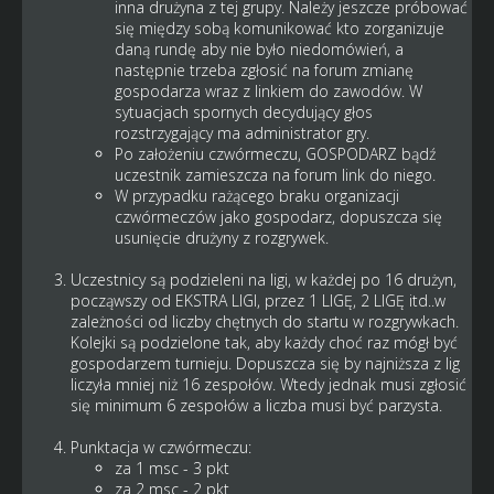
inna drużyna z tej grupy. Należy jeszcze próbować
się między sobą komunikować kto zorganizuje
daną rundę aby nie było niedomówień, a
następnie trzeba zgłosić na forum zmianę
gospodarza wraz z linkiem do zawodów. W
sytuacjach spornych decydujący głos
rozstrzygający ma administrator gry.
Po założeniu czwórmeczu, GOSPODARZ bądź
uczestnik zamieszcza na forum link do niego.
W przypadku rażącego braku organizacji
czwórmeczów jako gospodarz, dopuszcza się
usunięcie drużyny z rozgrywek.
Uczestnicy są podzieleni na ligi, w każdej po 16 drużyn,
począwszy od EKSTRA LIGI, przez 1 LIGĘ, 2 LIGĘ itd..w
zależności od liczby chętnych do startu w rozgrywkach.
Kolejki są podzielone tak, aby każdy choć raz mógł być
gospodarzem turnieju. Dopuszcza się by najniższa z lig
liczyła mniej niż 16 zespołów. Wtedy jednak musi zgłosić
się minimum 6 zespołów a liczba musi być parzysta.
Punktacja w czwórmeczu:
za 1 msc - 3 pkt
za 2 msc - 2 pkt