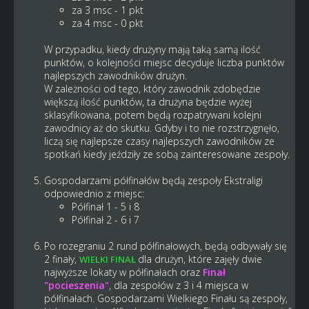
za 3 msc - 1 pkt
za 4 msc - 0 pkt
W przypadku, kiedy drużyny mają taką samą ilość
punktów, o kolejności miejsc decyduje liczba punktów
najlepszych zawodników drużyn.
W zależności od tego, który zawodnik zdobędzie
większą ilość punktów, ta drużyna będzie wyżej
sklasyfikowana, potem będą rozpatrywani kolejni
zawodnicy aż do skutku. Gdyby i to nie rozstrzygnęło,
liczą się najlepsze czasy najlepszych zawodników ze
spotkań kiedy jeździły ze sobą zainteresowane zespoły.
Gospodarzami półfinałów będą zespoły Ekstraligi
odpowiednio z miejsc:
Półfinał 1 - 5 i 8
Półfinał 2 - 6 i 7
Po rozegraniu 2 rund półfinałowych, będą odbywały się
2 finały,
dla drużyn, które zajęły dwie
WIELKI FINAŁ
najwyższe lokaty w półfinałach oraz
Finał
"pocieszenia"
, dla zespołów z 3 i 4 miejsca w
półfinałach. Gospodarzami Wielkiego Finału są zespoły,