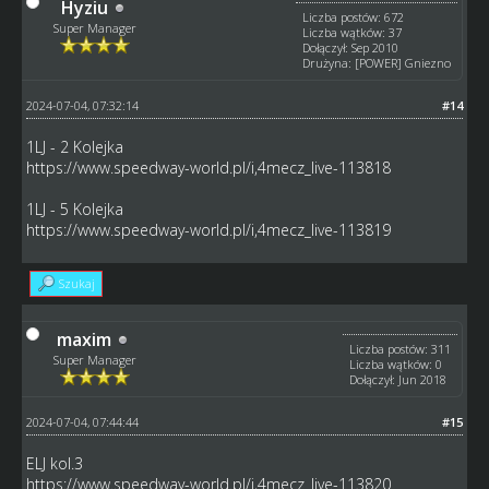
Hyziu
Liczba postów: 672
Super Manager
Liczba wątków: 37
Dołączył: Sep 2010
Drużyna: [POWER] Gniezno
2024-07-04, 07:32:14
#14
1LJ - 2 Kolejka
https://www.speedway-world.pl/i,4mecz_live-113818
1LJ - 5 Kolejka
https://www.speedway-world.pl/i,4mecz_live-113819
Szukaj
maxim
Liczba postów: 311
Super Manager
Liczba wątków: 0
Dołączył: Jun 2018
2024-07-04, 07:44:44
#15
ELJ kol.3
https://www.speedway-world.pl/i,4mecz_live-113820