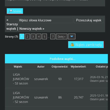
Szukaj
«
Starszy
wątek
|
Nowszy wątek
»
Strony (7):
1
2
3
4
5
…
7
Dalej »
Wątek zamknięty
Podobne wątki…
Wątek:
Autor
Odpowiedzi:
Wyświetleń:
Ostatni po
LIGA
2026-03-16, 21:
JUNIORÓW
szuwarek
93
17,317
Ostatni post
:
sz
- 53 sezon
LIGA
2025-12-01, 18:
JUNIORÓW
szuwarek
86
20,747
Ostatni post
:
sz
- 52 sezon