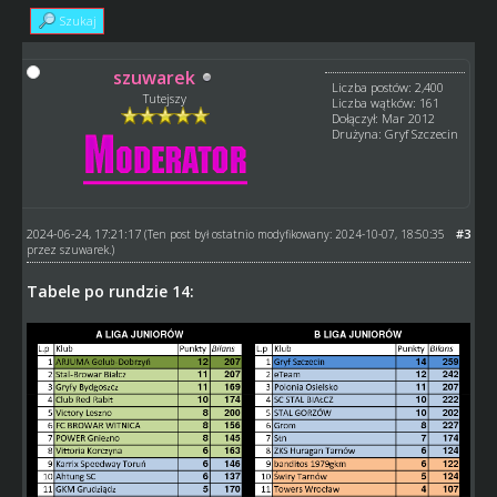
Szukaj
szuwarek
Liczba postów: 2,400
Tutejszy
Liczba wątków: 161
Dołączył: Mar 2012
Drużyna: Gryf Szczecin
2024-06-24, 17:21:17
#3
(Ten post był ostatnio modyfikowany: 2024-10-07, 18:50:35
przez
szuwarek
.)
Tabele po rundzie 14: