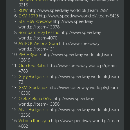
9218
ROW
http://www.speedway-world.pl/i,team-2984
GKM 1979
http://www.speedway-world.pl/i,team-8435
Stal H69 Rzeszów
http://www.speedway-
world.pl/i,team-13978
Bombardierzy Leszno
http://www.speedway-
world.pl/i,team-4070
ASTECK Zielona Góra
http://www.speedway-
world.pl/i,team-131
PIECHRybnik
http://www.speedway-world.pl/i,team-
12819
Club Red Rabit
http://www.speedway-world.pl/i,team-
4783
Gryfy Bydgoszcz
http://www.speedway-world.pl/i,team-
73
GKM Grudziądz
http://www.speedway-world.pl/i,team-
10300
Olek Zielona Góra
http://www.speedway-
world.pl/i,team-13358
Atlas Bydgoszcz
http://www.speedway-world.pl/i,team-
13356
Vittoria Korczyna
http://www.speedway-world.pl/i,team-
4062