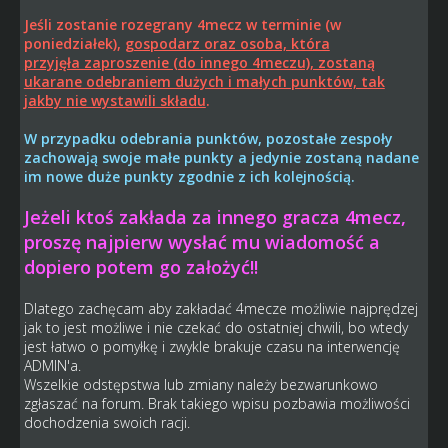
Jeśli zostanie rozegrany 4mecz w terminie (w
poniedziałek),
gospodarz oraz osoba, która
przyjęła zaproszenie (do innego 4meczu), zostaną
ukarane odebraniem dużych i małych punktów, tak
jakby nie wystawili składu
.
W przypadku odebrania punktów, pozostałe zespoły
zachowają swoje małe punkty a jedynie zostaną nadane
im nowe duże punkty zgodnie z ich kolejnością.
Jeżeli ktoś zakłada za innego gracza 4mecz,
proszę najpierw wysłać mu wiadomość a
dopiero potem go założyć!!
Dlatego zachęcam aby zakładać 4mecze możliwie najprędzej
jak to jest możliwe i nie czekać do ostatniej chwili, bo wtedy
jest łatwo o pomyłkę i zwykle brakuje czasu na interwencję
ADMIN'a.
Wszelkie odstępstwa lub zmiany należy bezwarunkowo
zgłaszać na forum. Brak takiego wpisu pozbawia możliwości
dochodzenia swoich racji.