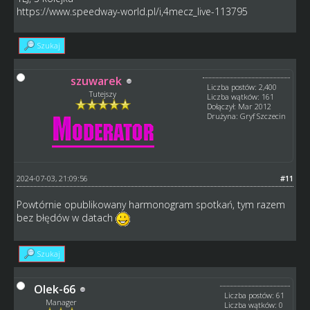
https://www.speedway-world.pl/i,4mecz_live-113795
Szukaj
szuwarek
Liczba postów: 2,400
Tutejszy
Liczba wątków: 161
Dołączył: Mar 2012
Drużyna: Gryf Szczecin
2024-07-03, 21:09:56
#11
Powtórnie opublikowany harmonogram spotkań, tym razem
bez błędów w datach
Szukaj
Olek-66
Liczba postów: 61
Manager
Liczba wątków: 0