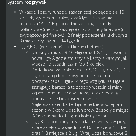
System rozgrywek:
W każdej lidze w rundzie zasadniczej odbędzie się 10
kolejek, systemem "każdy z każdym". Następnie
najlepsza "8-ka" Eligi pojedzie ze sobą: 2 rundy
półfinałowe (mecz u każdego) oraz 2 rundy finałowe (u
zwycięzców półfinałów) i 2 finały pocieszenia (u drużyn z
3 miejsc) czyli łącznie 14 tygodni.
Ligi A,B,C,...(w zależności od liczby chętnych):
Drużyny z miejsc 9-16 Eligi oraz 1-8 1 ligi stworzą
nowa Ligę A gdzie zmierzy się każdy z każdym jak
w sezonie zasadniczym (po 5 kolejek).
Dodatkowo zespoły z miejsc 9,10 Eligi oraz 1,2 1
Ligi dostaną dodatkowy bonus 2 pkt. na
początek tabeli Ligii A. Z tego względu, że Liga A
zastępuje baraże, a te zespoły wcześniej miały
zapewnione miejsce w Elidze, teraz dostaną
bonus ale nie bezpośredni awans.
Najlepsza ósemka tej Ligi pojedzie w kolejnym
sezonie w Ekstra Lidze Juniorów. Zespoły z miejsc
9-16 spadną do 1 Ligi na kolejny sezon.
Ligę B na podobnych zasadach stworzą zespoły,
które zajęły odpowiednio 9-16 miejsce w 1 Lidze
oraz 1-8 miejsce z 2 Ligi. W tej Lidze bonusowe 2