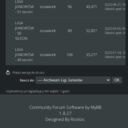
LIGA
2025-08-21, 16:
JUNIORÓW
szuwarek
96
43,471
Ostatni post
:
sz
- 51 sezon
LIGA
JUNIORÓW
2025-05-09, 06:
szuwarek
89
52,827
- 50
Ostatni post
:
Ast
SEZON
LIGA
2025-01-24, 12:
JUNIORÓW
szuwarek
106
35,277
Ostatni post
:
sz
- 49 sezon
Pokaż wersję do druku
Skocz do:
Użytkownicy przeglądający ten wątek: 1 gości
Community Forum Software by
MyBB
1.8.27
Designed By
Rooloo
.