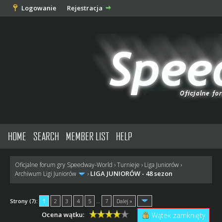
Logowanie
Rejestracja
HOME
SEARCH
MEMBER LIST
HELP
Oficjalne forum gry Speedway-World
›
Turnieje
›
Liga Juniorów
›
LIGA JUNIORÓW - 48 sezon
Archiwum Ligi Juniorów
›
Strony (7):
1
2
3
4
5
…
7
Dalej »
Ocena wątku:
Wątek zamknięty