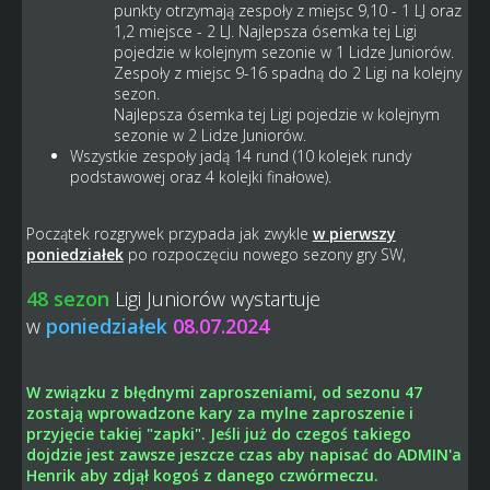
punkty otrzymają zespoły z miejsc 9,10 - 1 LJ oraz
1,2 miejsce - 2 LJ. Najlepsza ósemka tej Ligi
pojedzie w kolejnym sezonie w 1 Lidze Juniorów.
Zespoły z miejsc 9-16 spadną do 2 Ligi na kolejny
sezon.
Najlepsza ósemka tej Ligi pojedzie w kolejnym
sezonie w 2 Lidze Juniorów.
Wszystkie zespoły jadą 14 rund (10 kolejek rundy
podstawowej oraz 4 kolejki finałowe).
Początek rozgrywek przypada jak zwykle
w pierwszy
poniedziałek
po rozpoczęciu nowego sezony gry SW,
48 sezon
Ligi Juniorów wystartuje
w
poniedziałek
08.07.2024
1
W związku z błędnymi zaproszeniami, od sezonu 47
zostają wprowadzone kary za mylne zaproszenie i
przyjęcie takiej "zapki". Jeśli już do czegoś takiego
dojdzie jest zawsze jeszcze czas aby napisać do ADMIN'a
Henrik aby zdjął kogoś z danego czwórmeczu.