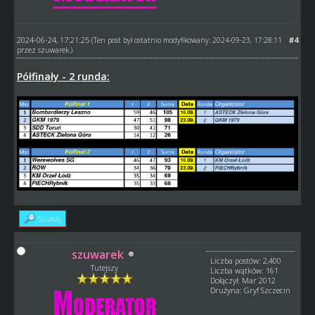
2024-06-24, 17:21:25
#4
(Ten post był ostatnio modyfikowany: 2024-09-23, 17:28:11
przez
szuwarek
.)
Półfinały - 2 runda:
Szukaj
szuwarek
Liczba postów: 2,400
Tutejszy
Liczba wątków: 161
Dołączył: Mar 2012
Drużyna: Gryf Szczecin