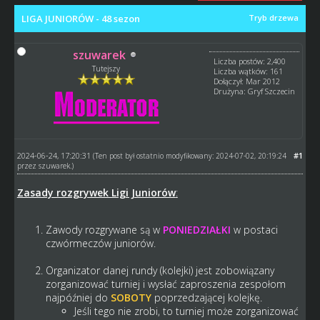
LIGA JUNIORÓW - 48 sezon
Tryb drzewa
szuwarek
Liczba postów: 2,400
Tutejszy
Liczba wątków: 161
Dołączył: Mar 2012
Drużyna: Gryf Szczecin
2024-06-24, 17:20:31
#1
(Ten post był ostatnio modyfikowany: 2024-07-02, 20:19:24
przez
szuwarek
.)
Zasady rozgrywek Ligi Juniorów
:
Zawody rozgrywane są w
PONIEDZIAŁKI
w postaci
czwórmeczów juniorów.
Organizator danej rundy (kolejki) jest zobowiązany
zorganizować turniej i wysłać zaproszenia zespołom
najpóźniej do
SOBOTY
poprzedzającej kolejkę.
Jeśli tego nie zrobi, to turniej może zorganizować