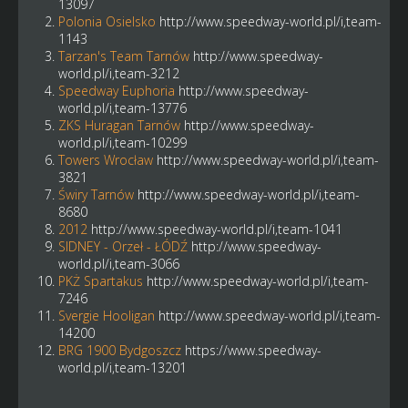
13097
Polonia Osielsko
http://www.speedway-world.pl/i,team-
1143
Tarzan's Team Tarnów
http://www.speedway-
world.pl/i,team-3212
Speedway Euphoria
http://www.speedway-
world.pl/i,team-13776
ZKS Huragan Tarnów
http://www.speedway-
world.pl/i,team-10299
Towers Wrocław
http://www.speedway-world.pl/i,team-
3821
Świry Tarnów
http://www.speedway-world.pl/i,team-
8680
2012
http://www.speedway-world.pl/i,team-1041
SIDNEY - Orzeł - ŁÓDŹ
http://www.speedway-
world.pl/i,team-3066
PKŻ Spartakus
http://www.speedway-world.pl/i,team-
7246
Svergie Hooligan
http://www.speedway-world.pl/i,team-
14200
BRG 1900 Bydgoszcz
https://www.speedway-
world.pl/i,team-13201