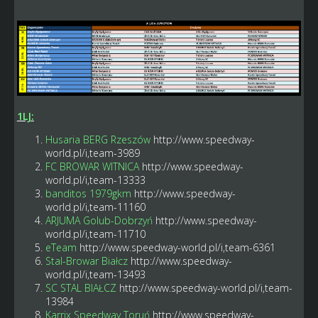
1LJ:
Husaria BERG Rzeszów
http://www.speedway-
world.pl/i,team-3989
FC BROWAR WITNICA
http://www.speedway-
world.pl/i,team-13333
banditos 1979gkm
http://www.speedway-
world.pl/i,team-11160
ARJUMA Golub-Dobrzyń
http://www.speedway-
world.pl/i,team-11710
eTeam
http://www.speedway-world.pl/i,team-6361
Stal-Browar Białcz
http://www.speedway-
world.pl/i,team-13493
SC STAL BIAŁCZ
http://www.speedway-world.pl/i,team-
13984
Karrix Speedway Toruń
http://www.speedway-