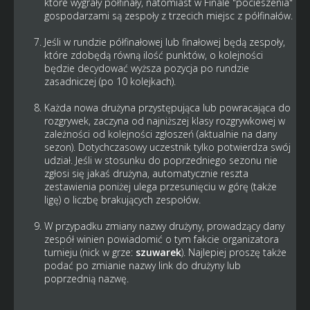
które wygrały półfinały, natomiast w Finale "pocieszenia"
gospodarzami są zespoły z trzecich miejsc z półfinałów.
Jeśli w rundzie półfinałowej lub finałowej będą zespoły,
które zdobędą równą ilość punktów, o kolejności
będzie decydować wyższa pozycja po rundzie
zasadniczej (po 10 kolejkach).
Każda nowa drużyna przystępująca lub powracająca do
rozgrywek, zaczyna od najniższej klasy rozgrywkowej w
zależności od kolejności zgłoszeń (aktualnie na dany
sezon). Dotychczasowy uczestnik tylko potwierdza swój
udział. Jeśli w stosunku do poprzedniego sezonu nie
zgłosi się jakaś drużyna, automatycznie reszta
zestawienia poniżej ulega przesunięciu w górę (także
ligę) o liczbę brakujących zespołów.
W przypadku zmiany nazwy drużyny, prowadzący dany
zespół winien powiadomić o tym fakcie organizatora
turnieju (nick w grze:
szuwarek
). Najlepiej proszę także
podać po zmianie nazwy link do drużyny lub
poprzednią nazwę.