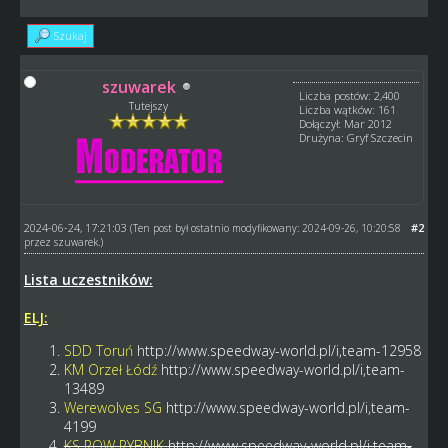
Szukaj
szuwarek
Liczba postów: 2,400
Tutejszy
Liczba wątków: 161
Dołączył: Mar 2012
Drużyna: Gryf Szczecin
2024-06-24, 17:21:03
#2
(Ten post był ostatnio modyfikowany: 2024-09-26, 10:20:58
przez
szuwarek
.)
Lista uczestników:
ELJ:
SDD Toruń
http://www.speedway-world.pl/i,team-12958
KM Orzeł Łódź
http://www.speedway-world.pl/i,team-
13489
Werewolves SG
http://www.speedway-world.pl/i,team-
4199
KS ROW RYBNIK
http://www.speedway-world.pl/i,team-