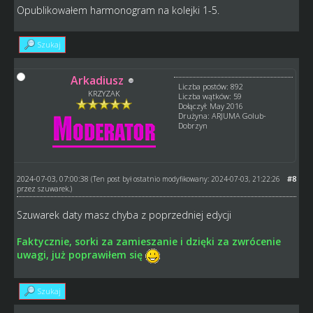
Opublikowałem harmonogram na kolejki 1-5.
Szukaj
Arkadiusz
Liczba postów: 892
KRZYZAK
Liczba wątków: 59
Dołączył: May 2016
Drużyna: ARJUMA Golub-
Dobrzyn
2024-07-03, 07:00:38
#8
(Ten post był ostatnio modyfikowany: 2024-07-03, 21:22:26
przez
szuwarek
.)
Szuwarek daty masz chyba z poprzedniej edycji
Faktycznie, sorki za zamieszanie i dzięki za zwrócenie
uwagi, już poprawiłem się
Szukaj