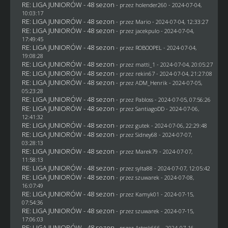
RE: LIGA JUNIORÓW - 48 sezon
- przez
holender260
- 2024-07-04,
10:03:17
RE: LIGA JUNIORÓW - 48 sezon
- przez
Mario
- 2024-07-04, 12:33:27
RE: LIGA JUNIORÓW - 48 sezon
- przez
jacekpulo
- 2024-07-04,
17:49:45
RE: LIGA JUNIORÓW - 48 sezon
- przez
ROBOOPEL
- 2024-07-04,
19:08:28
RE: LIGA JUNIORÓW - 48 sezon
- przez
matti_1
- 2024-07-04, 20:05:27
RE: LIGA JUNIORÓW - 48 sezon
- przez
rekin67
- 2024-07-04, 21:27:08
RE: LIGA JUNIORÓW - 48 sezon
- przez
ADM_Henrik
- 2024-07-05,
05:23:28
RE: LIGA JUNIORÓW - 48 sezon
- przez
Pabloss
- 2024-07-05, 07:56:26
RE: LIGA JUNIORÓW - 48 sezon
- przez
SantiagoDD
- 2024-07-06,
12:41:32
RE: LIGA JUNIORÓW - 48 sezon
- przez
gutek
- 2024-07-06, 22:29:48
RE: LIGA JUNIORÓW - 48 sezon
- przez
Sidney68
- 2024-07-07,
03:28:13
RE: LIGA JUNIORÓW - 48 sezon
- przez
Marek79
- 2024-07-07,
11:58:13
RE: LIGA JUNIORÓW - 48 sezon
- przez
sylta88
- 2024-07-07, 12:05:42
RE: LIGA JUNIORÓW - 48 sezon
- przez
szuwarek
- 2024-07-08,
16:07:49
RE: LIGA JUNIORÓW - 48 sezon
- przez
Kamyk01
- 2024-07-15,
07:54:36
RE: LIGA JUNIORÓW - 48 sezon
- przez
szuwarek
- 2024-07-15,
17:06:03
RE: LIGA JUNIORÓW - 48 sezon
- przez
Asteck666
- 2024-07-16,