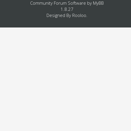
Community Forum Software by
MyBB
1.8.27
Designed By
Rooloo
.