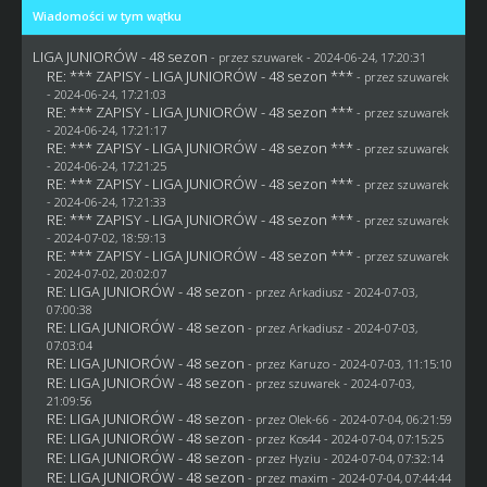
Wiadomości w tym wątku
LIGA JUNIORÓW - 48 sezon
- przez
szuwarek
- 2024-06-24, 17:20:31
RE: *** ZAPISY - LIGA JUNIORÓW - 48 sezon ***
- przez
szuwarek
- 2024-06-24, 17:21:03
RE: *** ZAPISY - LIGA JUNIORÓW - 48 sezon ***
- przez
szuwarek
- 2024-06-24, 17:21:17
RE: *** ZAPISY - LIGA JUNIORÓW - 48 sezon ***
- przez
szuwarek
- 2024-06-24, 17:21:25
RE: *** ZAPISY - LIGA JUNIORÓW - 48 sezon ***
- przez
szuwarek
- 2024-06-24, 17:21:33
RE: *** ZAPISY - LIGA JUNIORÓW - 48 sezon ***
- przez
szuwarek
- 2024-07-02, 18:59:13
RE: *** ZAPISY - LIGA JUNIORÓW - 48 sezon ***
- przez
szuwarek
- 2024-07-02, 20:02:07
RE: LIGA JUNIORÓW - 48 sezon
- przez
Arkadiusz
- 2024-07-03,
07:00:38
RE: LIGA JUNIORÓW - 48 sezon
- przez
Arkadiusz
- 2024-07-03,
07:03:04
RE: LIGA JUNIORÓW - 48 sezon
- przez
Karuzo
- 2024-07-03, 11:15:10
RE: LIGA JUNIORÓW - 48 sezon
- przez
szuwarek
- 2024-07-03,
21:09:56
RE: LIGA JUNIORÓW - 48 sezon
- przez
Olek-66
- 2024-07-04, 06:21:59
RE: LIGA JUNIORÓW - 48 sezon
- przez
Kos44
- 2024-07-04, 07:15:25
RE: LIGA JUNIORÓW - 48 sezon
- przez
Hyziu
- 2024-07-04, 07:32:14
RE: LIGA JUNIORÓW - 48 sezon
- przez
maxim
- 2024-07-04, 07:44:44