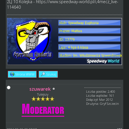
2LJ 10 Kolejka -
https://www.speedway-world.pl/i,4mecz_live-
114640
Strona WWW
Szukaj
szuwarek
Liczba postów: 2,400
Tutejszy
Liczba wątków: 161
Dołączył: Mar 2012
Drużyna: Gryf Szczecin