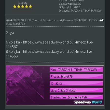
Liczba postów: 1,629
Tutejszy
Liczba wątków: 39
Dołączył: Jul 2012
Drużyna: TARZAN'S TEAM TARNOW
2024-08-08, 10:33:39
#48
(Ten post był ostatnio modyfikowany: 2024-08-08, 10:35:53
przez
Marek79
.)
2 liga
6 kolejka -
https://www.speedway-world.pl/i,4mecz_live-
114567
8 kolejka -
https://www.speedway-world.pl/i,4mecz_live-
114568