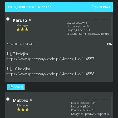
LIGA JUNIORÓW - 48 sezon
Tryb drzewa
Karuzo
Liczba postów: 84
Manager
Liczba wątków: 0
Dołączył: Dec 2023
Drużyna: Karrix Speedway Toruń
2024-08-07, 17:45:46
#46
1LJ, 7 kolejka
https://www.speedway-world.pl/i,4mecz_live-114557
1LJ, 10 kolejka
https://www.speedway-world.pl/i,4mecz_live-114558
Szukaj
Mattex
Liczba postów: 134
Manager
Liczba wątków: 4
Dołączył: Aug 2013
Drużyna: Speedway Euphoria