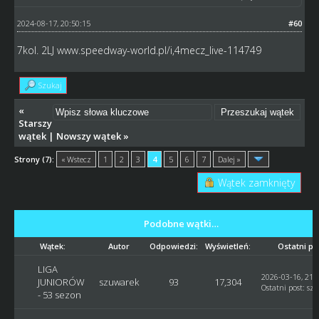
2024-08-17, 20:50:15
#60
7kol. 2LJ
www.speedway-world.pl/i,4mecz_live-114749
Szukaj
«
Starszy
wątek
|
Nowszy wątek
»
Strony (7):
« Wstecz
1
2
3
4
5
6
7
Dalej »
Wątek zamknięty
Podobne wątki…
Wątek:
Autor
Odpowiedzi:
Wyświetleń:
Ostatni po
LIGA
2026-03-16, 21:
JUNIORÓW
szuwarek
93
17,304
Ostatni post
:
sz
- 53 sezon