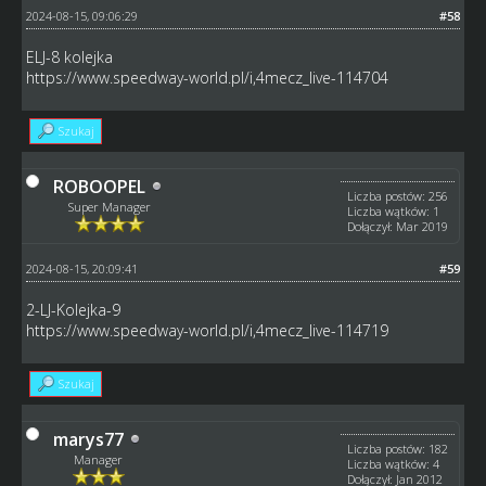
2024-08-15, 09:06:29
#58
ELJ-8 kolejka
https://www.speedway-world.pl/i,4mecz_live-114704
Szukaj
ROBOOPEL
Liczba postów: 256
Super Manager
Liczba wątków: 1
Dołączył: Mar 2019
2024-08-15, 20:09:41
#59
2-LJ-Kolejka-9
https://www.speedway-world.pl/i,4mecz_live-114719
Szukaj
marys77
Liczba postów: 182
Manager
Liczba wątków: 4
Dołączył: Jan 2012