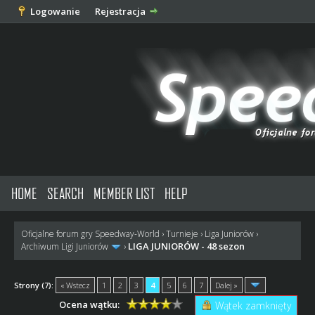
Logowanie
Rejestracja
HOME
SEARCH
MEMBER LIST
HELP
Oficjalne forum gry Speedway-World
›
Turnieje
›
Liga Juniorów
›
LIGA JUNIORÓW - 48 sezon
Archiwum Ligi Juniorów
›
Strony (7):
« Wstecz
1
2
3
4
5
6
7
Dalej »
Ocena wątku:
Wątek zamknięty