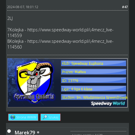
2024-08-07, 18:01:12
#47
2LJ
7Kolejka -
https://www.speedway-world.pl/i,4mecz_live-
114559
8Kolejka -
https://www.speedway-world.pl/i,4mecz_live-
114560
Strona WWW
Szukaj
Marek79