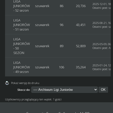
LIGA
2025-12-01, 18:
JUNIORÓW
szuwarek
86
20,736
Ostatni post
:
sz
- 52 sezon
LIGA
2025-08-21, 16:
JUNIORÓW
szuwarek
96
43,451
Ostatni post
:
sz
- 51 sezon
LIGA
JUNIORÓW
2025-05-09, 06:
szuwarek
89
52,809
- 50
Ostatni post
:
Ast
SEZON
LIGA
2025-01-24, 12:
JUNIORÓW
szuwarek
106
35,264
Ostatni post
:
sz
- 49 sezon
Pokaż wersję do druku
Skocz do:
Użytkownicy przeglądający ten wątek: 1 gości