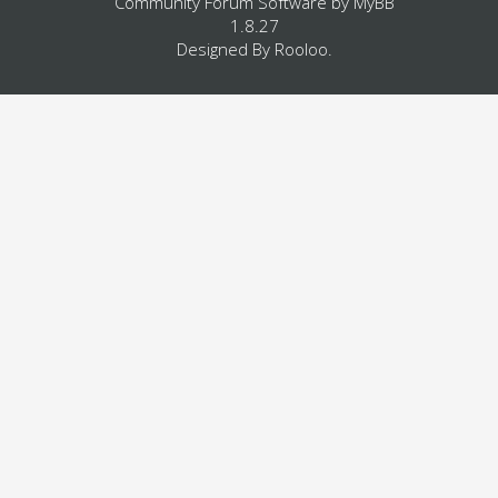
Community Forum Software by
MyBB
1.8.27
Designed By
Rooloo
.