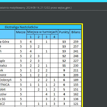
ł ostatnio modyfikowany: 2024-08-14, 21:12:02 przez
wojtas_gkm
.)