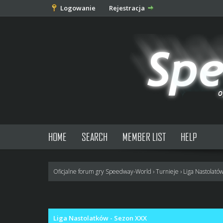
Logowanie
Rejestracja
HOME
SEARCH
MEMBER LIST
HELP
Oficjalne forum gry Speedway-World
›
Turnieje
›
Liga Nastolató
0 głosów - średnia: 0
1
2
3
4
5
Liga Nastolatków - Sezon XXX