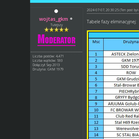
2024-07-07, 20:30:25
(Ten post by
wojtas_gkm
Tabele fazy eliminacyjnej:
Tutejszy
Liczba postów: 4,471
Liczba wątków: 593
Dołączył: Sep 2013
Drużyna: GKM 1979