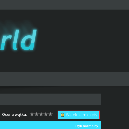
Ocena wątku:
Wątek zamknięty
Tryb normalny